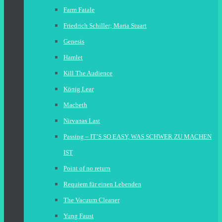
Farm Fatale
Friedrich Schiller; Maria Stuart
Genesis
Hamlet
Kill The Audience
König Lear
Macbeth
Nirvanas Last
Passing – IT’S SO EASY, WAS SCHWER ZU MACHEN
IST
Point of no return
Requiem für einen Lebenden
The Vacuum Cleaner
Yung Faust