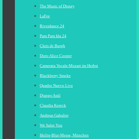
The Music of Disney
LaFee
Riverdance 24
Pam Pam Ida 24
Chris de Burgh
Doro-Alice Cooper
Camerata Vocale-Mozart im Herbst
Blackberry Smoke
Quadro Nuevo Live
Django Asül
Claudia Koreck
Andreas Gabalier
We Salut You
Heilig-Blut-Messe, München