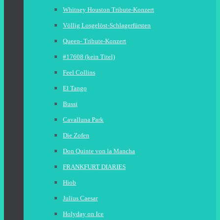
Whitney Houston Tribute-Konzert
Völlig Losgelöst-Schlagerfürsten
Queen- Tribute-Konzert
#17608 (kein Titel)
Feel Collins
El Tango
Bussi
Cavalluna Park
Die Zofen
Don Quinte von la Mancha
FRANKFURT DIARIES
Hiob
Julius Caesar
Holyday on Ice