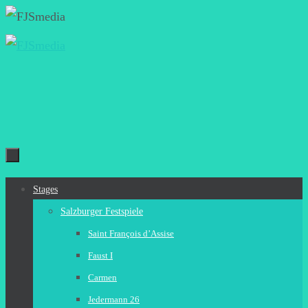
Zum
Inhalt
springen
Zum
Stages
Inhalt
Salzburger Festspiele
springen
Saint François d’Assise
Faust I
Carmen
Jedermann 26