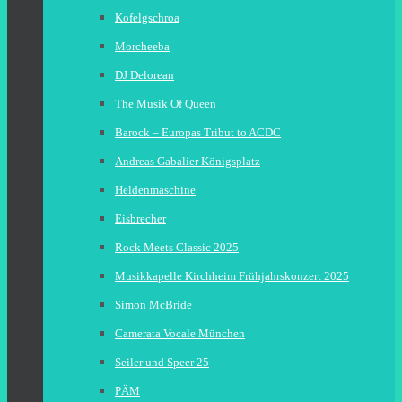
Kofelgschroa
Morcheeba
DJ Delorean
The Musik Of Queen
Barock – Europas Tribut to ACDC
Andreas Gabalier Königsplatz
Heldenmaschine
Eisbrecher
Rock Meets Classic 2025
Musikkapelle Kirchheim Frühjahrskonzert 2025
Simon McBride
Camerata Vocale München
Seiler und Speer 25
PÄM