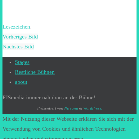
Lesezeichen
.
Vorheriges Bild
Nächstes Bild
Stages
Restliche Bühnen
about
FJSmedia immer nah dran an der Bühne!
Präsentiert von
Nirvana
&
WordPress.
Mit der Nutzung dieser Webseite erklären Sie sich mit der
Verwendung von Cookies und ähnlichen Technologien
einverstanden und stimmen unseren