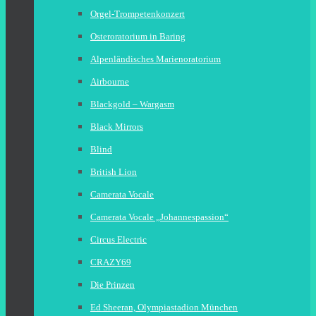
Orgel-Trompetenkonzert
Osteroratorium in Baring
Alpenländisches Marienoratorium
Airbourne
Blackgold – Wargasm
Black Mirrors
Blind
British Lion
Camerata Vocale
Camerata Vocale „Johannespassion“
Circus Electric
CRAZY69
Die Prinzen
Ed Sheeran, Olympiastadion München