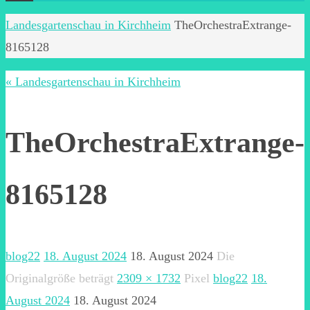
Start
Landesgartenschau in Kirchheim
TheOrchestraExtrange-
8165128
« Landesgartenschau in Kirchheim
TheOrchestraExtrange-
8165128
blog22
18. August 2024
18. August 2024
Die
Originalgröße beträgt
2309 × 1732
Pixel
blog22
18.
August 2024
18. August 2024