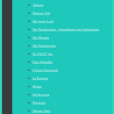
Atlantis
Dantons Tod
Der junge Lord
Der Nussknacker – Staatstheater am Gärtnerplatz
Der Messias
Die Faschingsfee
Dr. FAUST jun.
Frau Schindler
L’heure Espagnole
La Boheme
Momo
On the town
Rigoletto
Salome-Tanz