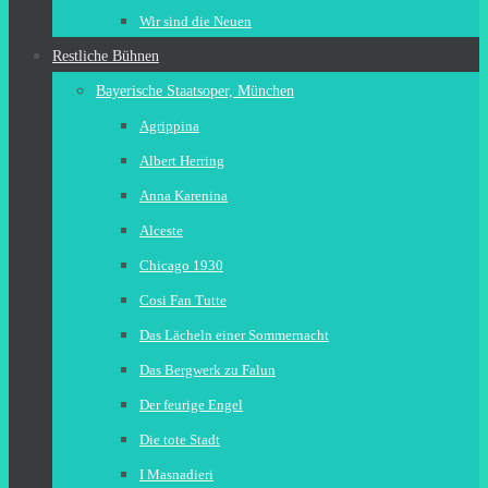
Wir sind die Neuen
Restliche Bühnen
Bayerische Staatsoper, München
Agrippina
Albert Herring
Anna Karenina
Alceste
Chicago 1930
Cosi Fan Tutte
Das Lächeln einer Sommernacht
Das Bergwerk zu Falun
Der feurige Engel
Die tote Stadt
I Masnadieri