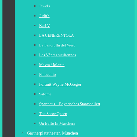
Jewels
Judith
Karl V.
LA CENERENTOLA
La Fanciulla del West
Les Vêpres siciliennes
Mavra / Iolanta
Pinocchio
Portrait Wayne McGregor
Salome
Spartacus – Bayerisches Staatsballett
The Snow Queen
Un Ballo in Maschera
Gärtnerplatztheater, München