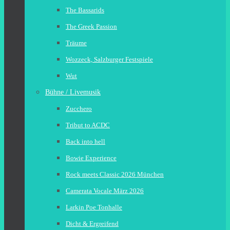
The Bassarids
The Greek Passion
Träume
Wozzeck, Salzburger Festspiele
Wut
Bühne / Livemusik
Zucchero
Tribut to ACDC
Back into hell
Bowie Experience
Rock meets Classic 2026 München
Camerata Vocale März 2026
Larkin Poe Tonhalle
Dicht & Ergreifend