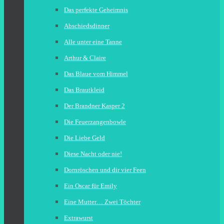
Das perfekte Geheimnis
Abschiedsdinner
Alle unter eine Tanne
Arthur & Claire
Das Blaue vom Himmel
Das Brautkleid
Der Brandner Kasper 2
Die Feuerzangenbowle
Die Liebe Geld
Diese Nacht oder nie!
Dornröschen und dir vier Feen
Ein Oscar für Emily
Eine Mutter… Zwei Töchter
Extrawurst