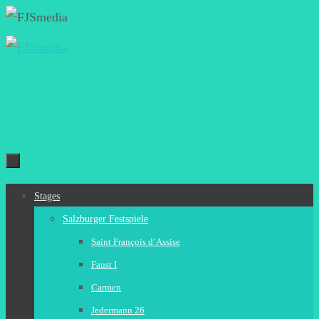
Zum
Inhalt
springen
Zum
Stages
Inhalt
Salzburger Festspiele
springen
Saint François d’Assise
Faust I
Carmen
Jedermann 26