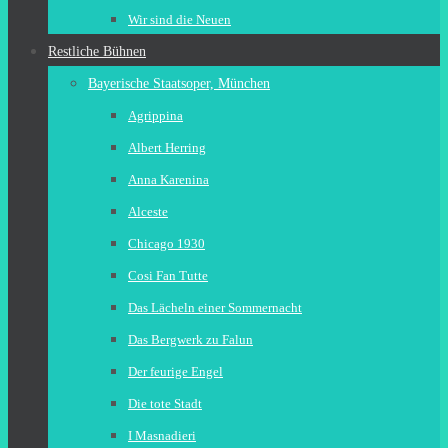
Wir sind die Neuen
Restliche Bühnen
Bayerische Staatsoper, München
Agrippina
Albert Herring
Anna Karenina
Alceste
Chicago 1930
Cosi Fan Tutte
Das Lächeln einer Sommernacht
Das Bergwerk zu Falun
Der feurige Engel
Die tote Stadt
I Masnadieri