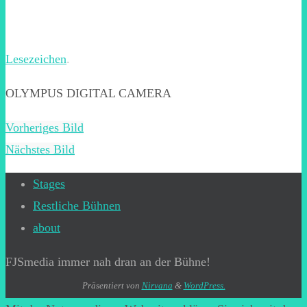
Lesezeichen
.
OLYMPUS DIGITAL CAMERA
Vorheriges Bild
Nächstes Bild
Stages
Restliche Bühnen
about
FJSmedia immer nah dran an der Bühne!
Präsentiert von
Nirvana
&
WordPress.