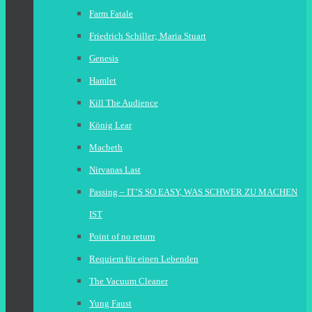
Farm Fatale
Friedrich Schiller; Maria Stuart
Genesis
Hamlet
Kill The Audience
König Lear
Macbeth
Nirvanas Last
Passing – IT’S SO EASY, WAS SCHWER ZU MACHEN
IST
Point of no return
Requiem für einen Lebenden
The Vacuum Cleaner
Yung Faust