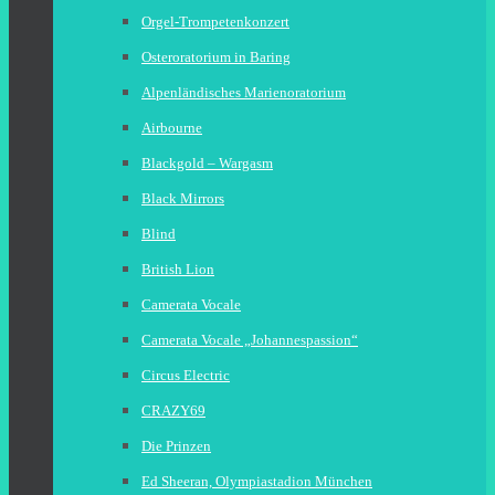
Orgel-Trompetenkonzert
Osteroratorium in Baring
Alpenländisches Marienoratorium
Airbourne
Blackgold – Wargasm
Black Mirrors
Blind
British Lion
Camerata Vocale
Camerata Vocale „Johannespassion“
Circus Electric
CRAZY69
Die Prinzen
Ed Sheeran, Olympiastadion München