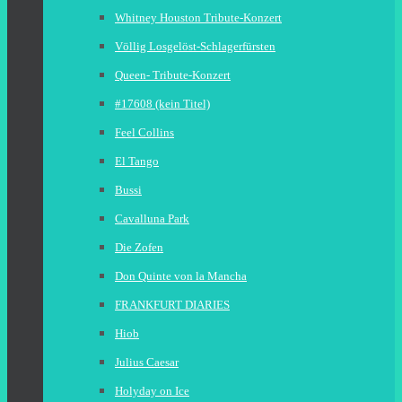
Whitney Houston Tribute-Konzert
Völlig Losgelöst-Schlagerfürsten
Queen- Tribute-Konzert
#17608 (kein Titel)
Feel Collins
El Tango
Bussi
Cavalluna Park
Die Zofen
Don Quinte von la Mancha
FRANKFURT DIARIES
Hiob
Julius Caesar
Holyday on Ice