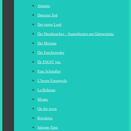
Atlantis
Dantons Tod
Der junge Lord
Der Nussknacker – Staatstheater am Gärtnerplatz
Der Messias
Die Faschingsfee
Dr. FAUST jun.
Frau Schindler
L’heure Espagnole
La Boheme
Momo
On the town
Rigoletto
Salome-Tanz