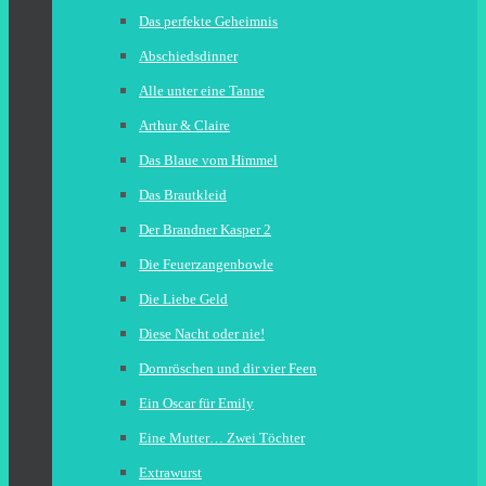
Das perfekte Geheimnis
Abschiedsdinner
Alle unter eine Tanne
Arthur & Claire
Das Blaue vom Himmel
Das Brautkleid
Der Brandner Kasper 2
Die Feuerzangenbowle
Die Liebe Geld
Diese Nacht oder nie!
Dornröschen und dir vier Feen
Ein Oscar für Emily
Eine Mutter… Zwei Töchter
Extrawurst