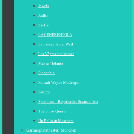
Jewels
Judith
Karl V.
LA CENERENTOLA
La Fanciulla del West
Les Vêpres siciliennes
Mavra / Iolanta
Pinocchio
Portrait Wayne McGregor
Salome
Spartacus – Bayerisches Staatsballett
The Snow Queen
Un Ballo in Maschera
Gärtnerplatztheater, München