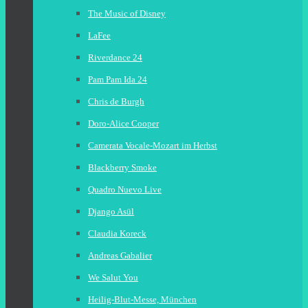
The Music of Disney
LaFee
Riverdance 24
Pam Pam Ida 24
Chris de Burgh
Doro-Alice Cooper
Camerata Vocale-Mozart im Herbst
Blackberry Smoke
Quadro Nuevo Live
Django Asül
Claudia Koreck
Andreas Gabalier
We Salut You
Heilig-Blut-Messe, München