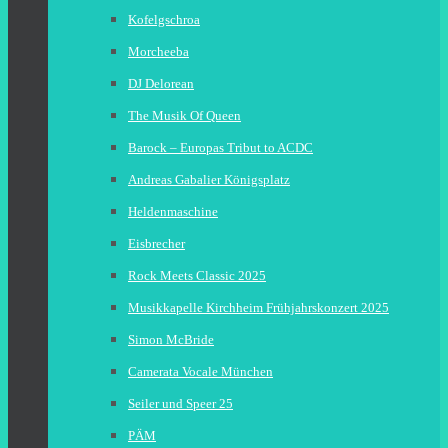
Kofelgschroa
Morcheeba
DJ Delorean
The Musik Of Queen
Barock – Europas Tribut to ACDC
Andreas Gabalier Königsplatz
Heldenmaschine
Eisbrecher
Rock Meets Classic 2025
Musikkapelle Kirchheim Frühjahrskonzert 2025
Simon McBride
Camerata Vocale München
Seiler und Speer 25
PÄM