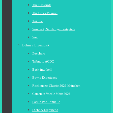
The Bassarids
The Greek Passion
Träume
Wozzeck, Salzburger Festspiele
Wut
Bühne / Livemusik
Zucchero
Tribut to ACDC
Back into hell
Bowie Experience
Rock meets Classic 2026 München
Camerata Vocale März 2026
Larkin Poe Tonhalle
Dicht & Ergreifend