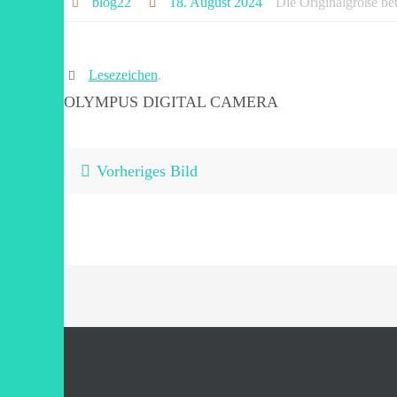
blog22
18. August 2024
Die Originalgröße be
Lesezeichen
.
OLYMPUS DIGITAL CAMERA
Vorheriges Bild