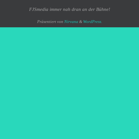
FJSmedia immer nah dran an der Bühne!
Präsentiert von
Nirvana
&
WordPress.