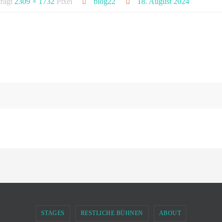
trägt
2309 × 1732
Pixel
blog22
18. August 2024
STAGES
RESTLICHE BÜHNEN
ABOUT