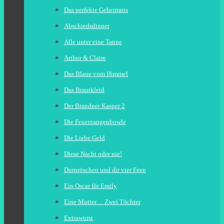
Das perfekte Geheimnis
Abschiedsdinner
Alle unter eine Tanne
Arthur & Claire
Das Blaue vom Himmel
Das Brautkleid
Der Brandner Kasper 2
Die Feuerzangenbowle
Die Liebe Geld
Diese Nacht oder nie!
Dornröschen und dir vier Feen
Ein Oscar für Emily
Eine Mutter… Zwei Töchter
Extrawurst