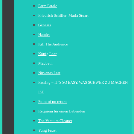
Farm Fatale
Friedrich Schiller; Maria Stuart
Genesis
Hamlet
Kill The Audience
König Lear
Macbeth
Nirvanas Last
Passing – IT’S SO EASY, WAS SCHWER ZU MACHEN
IST
Point of no return
Requiem für einen Lebenden
The Vacuum Cleaner
Yung Faust