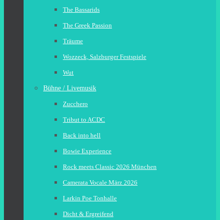
The Bassarids
The Greek Passion
Träume
Wozzeck, Salzburger Festspiele
Wut
Bühne / Livemusik
Zucchero
Tribut to ACDC
Back into hell
Bowie Experience
Rock meets Classic 2026 München
Camerata Vocale März 2026
Larkin Poe Tonhalle
Dicht & Ergreifend