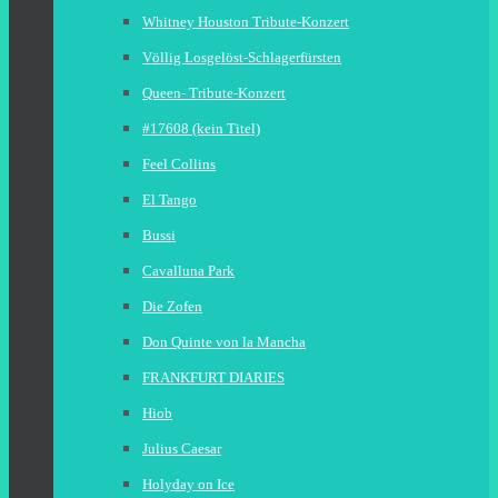
Whitney Houston Tribute-Konzert
Völlig Losgelöst-Schlagerfürsten
Queen- Tribute-Konzert
#17608 (kein Titel)
Feel Collins
El Tango
Bussi
Cavalluna Park
Die Zofen
Don Quinte von la Mancha
FRANKFURT DIARIES
Hiob
Julius Caesar
Holyday on Ice