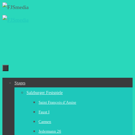
Zum
Inhalt
springen
Zum
Stages
Inhalt
Salzburger Festspiele
springen
Saint François d’Assise
Faust I
Carmen
Jedermann 26