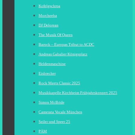
Kofelgschroa
Morcheeba
DJ Delorean
The Musik Of Queen
Barock – Europas Tribut to ACDC
Andreas Gabalier Königsplatz
Heldenmaschine
Eisbrecher
Rock Meets Classic 2025
Musikkapelle Kirchheim Frühjahrskonzert 2025
Simon McBride
Camerata Vocale München
Seiler und Speer 25
PÄM