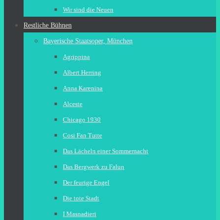
Wir sind die Neuen
Restliche Bühnen
Bayerische Staatsoper, München
Agrippina
Albert Herring
Anna Karenina
Alceste
Chicago 1930
Cosi Fan Tutte
Das Lächeln einer Sommernacht
Das Bergwerk zu Falun
Der feurige Engel
Die tote Stadt
I Masnadieri