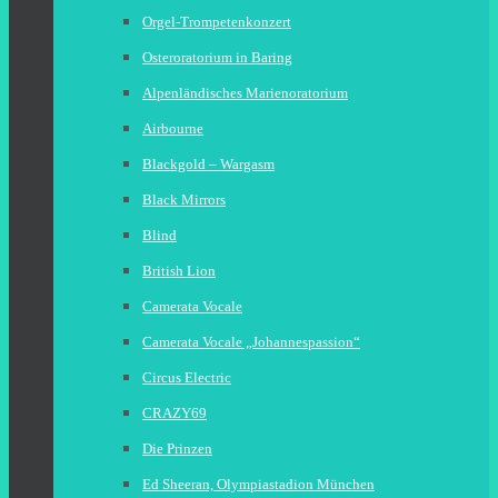
Orgel-Trompetenkonzert
Osteroratorium in Baring
Alpenländisches Marienoratorium
Airbourne
Blackgold – Wargasm
Black Mirrors
Blind
British Lion
Camerata Vocale
Camerata Vocale „Johannespassion“
Circus Electric
CRAZY69
Die Prinzen
Ed Sheeran, Olympiastadion München