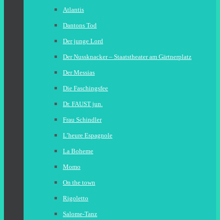
Atlantis
Dantons Tod
Der junge Lord
Der Nussknacker – Staatstheater am Gärtnerplatz
Der Messias
Die Faschingsfee
Dr. FAUST jun.
Frau Schindler
L’heure Espagnole
La Boheme
Momo
On the town
Rigoletto
Salome-Tanz