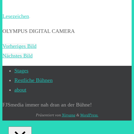
Lesezeichen
.
OLYMPUS DIGITAL CAMERA
Vorheriges Bild
Nächstes Bild
Stages
Restliche Bühnen
about
FJSmedia immer nah dran an der Bühne!
Präsentiert von
Nirvana
&
WordPress.