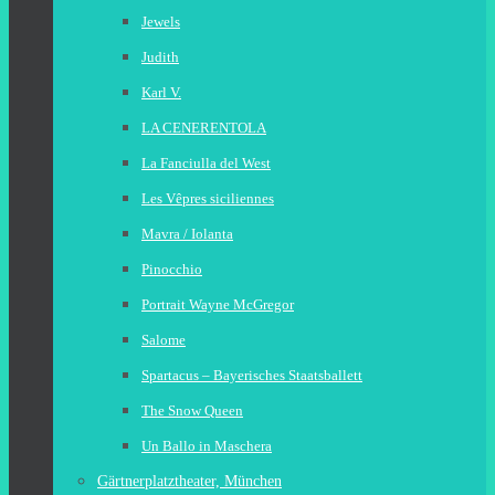
Jewels
Judith
Karl V.
LA CENERENTOLA
La Fanciulla del West
Les Vêpres siciliennes
Mavra / Iolanta
Pinocchio
Portrait Wayne McGregor
Salome
Spartacus – Bayerisches Staatsballett
The Snow Queen
Un Ballo in Maschera
Gärtnerplatztheater, München