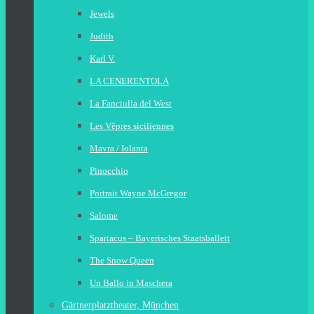
Jewels
Judith
Karl V.
LA CENERENTOLA
La Fanciulla del West
Les Vêpres siciliennes
Mavra / Iolanta
Pinocchio
Portrait Wayne McGregor
Salome
Spartacus – Bayerisches Staatsballett
The Snow Queen
Un Ballo in Maschera
Gärtnerplatztheater, München