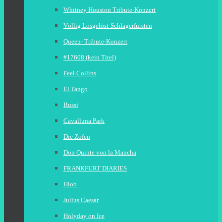
Whitney Houston Tribute-Konzert
Völlig Losgelöst-Schlagerfürsten
Queen- Tribute-Konzert
#17608 (kein Titel)
Feel Collins
El Tango
Bussi
Cavalluna Park
Die Zofen
Don Quinte von la Mancha
FRANKFURT DIARIES
Hiob
Julius Caesar
Holyday on Ice