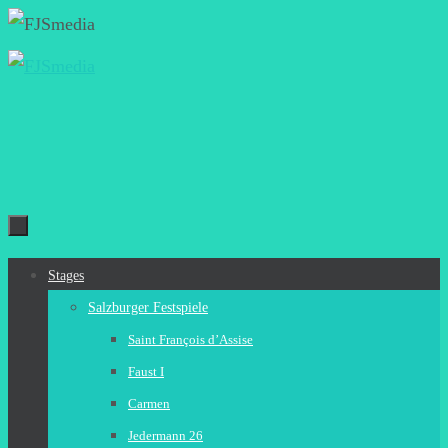
Zum
Inhalt
springen
Zum
Stages
Inhalt
Salzburger Festspiele
springen
Saint François d’Assise
Faust I
Carmen
Jedermann 26