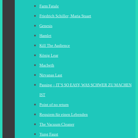
Farm Fatale
Friedrich Schiller; Maria Stuart
Genesis
Hamlet
Kill The Audience
König Lear
Macbeth
Nirvanas Last
Passing – IT’S SO EASY, WAS SCHWER ZU MACHEN
IST
Point of no return
Requiem für einen Lebenden
The Vacuum Cleaner
Yung Faust