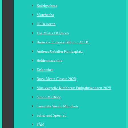
Kofelgschroa
Morcheeba
DJ Delorean
The Musik Of Queen
Barock – Europas Tribut to ACDC
Andreas Gabalier Königsplatz
Heldenmaschine
Eisbrecher
Rock Meets Classic 2025
Musikkapelle Kirchheim Frühjahrskonzert 2025
Simon McBride
Camerata Vocale München
Seiler und Speer 25
PÄM