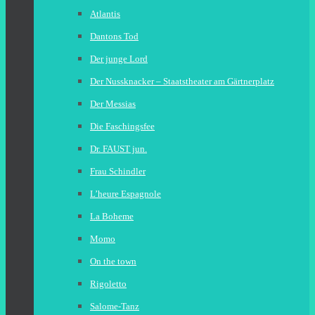
Atlantis
Dantons Tod
Der junge Lord
Der Nussknacker – Staatstheater am Gärtnerplatz
Der Messias
Die Faschingsfee
Dr. FAUST jun.
Frau Schindler
L’heure Espagnole
La Boheme
Momo
On the town
Rigoletto
Salome-Tanz