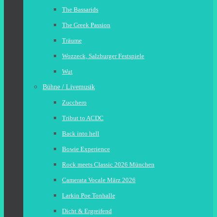
The Bassarids
The Greek Passion
Träume
Wozzeck, Salzburger Festspiele
Wut
Bühne / Livemusik
Zucchero
Tribut to ACDC
Back into hell
Bowie Experience
Rock meets Classic 2026 München
Camerata Vocale März 2026
Larkin Poe Tonhalle
Dicht & Ergreifend