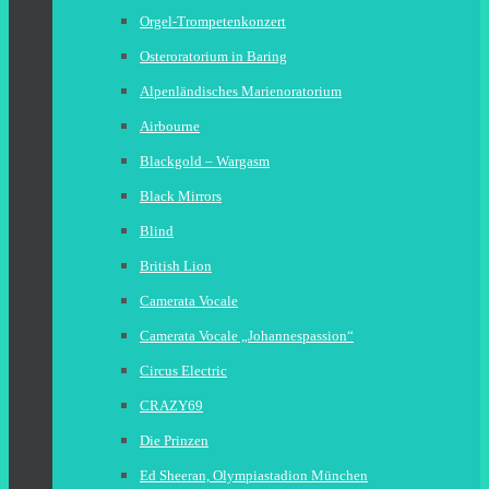
Orgel-Trompetenkonzert
Osteroratorium in Baring
Alpenländisches Marienoratorium
Airbourne
Blackgold – Wargasm
Black Mirrors
Blind
British Lion
Camerata Vocale
Camerata Vocale „Johannespassion“
Circus Electric
CRAZY69
Die Prinzen
Ed Sheeran, Olympiastadion München