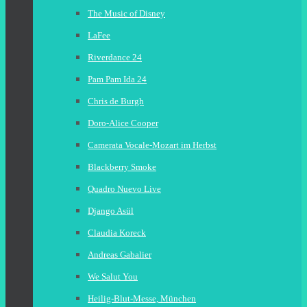
The Music of Disney
LaFee
Riverdance 24
Pam Pam Ida 24
Chris de Burgh
Doro-Alice Cooper
Camerata Vocale-Mozart im Herbst
Blackberry Smoke
Quadro Nuevo Live
Django Asül
Claudia Koreck
Andreas Gabalier
We Salut You
Heilig-Blut-Messe, München