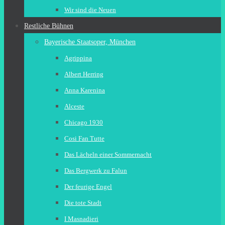
Wir sind die Neuen
Restliche Bühnen
Bayerische Staatsoper, München
Agrippina
Albert Herring
Anna Karenina
Alceste
Chicago 1930
Cosi Fan Tutte
Das Lächeln einer Sommernacht
Das Bergwerk zu Falun
Der feurige Engel
Die tote Stadt
I Masnadieri