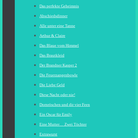
Das perfekte Geheimnis
Abschiedsdinner
Alle unter eine Tanne
Arthur & Claire
Das Blaue vom Himmel
Das Brautkleid
Der Brandner Kasper 2
Die Feuerzangenbowle
Die Liebe Geld
Diese Nacht oder nie!
Dornröschen und dir vier Feen
Ein Oscar für Emily
Eine Mutter… Zwei Töchter
Extrawurst