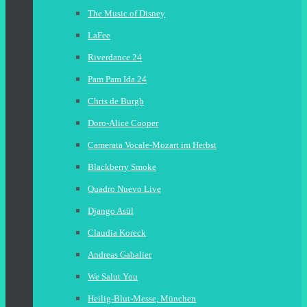
The Music of Disney
LaFee
Riverdance 24
Pam Pam Ida 24
Chris de Burgh
Doro-Alice Cooper
Camerata Vocale-Mozart im Herbst
Blackberry Smoke
Quadro Nuevo Live
Django Asül
Claudia Koreck
Andreas Gabalier
We Salut You
Heilig-Blut-Messe, München