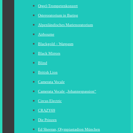
Orgel-Trompetenkonzert
Osteroratorium in Baring
Alpenländisches Marienoratorium
Airbourne
Blackgold – Wargasm
Black Mirrors
Blind
British Lion
Camerata Vocale
Camerata Vocale „Johannespassion“
Circus Electric
CRAZY69
Die Prinzen
Ed Sheeran, Olympiastadion München