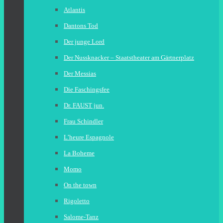
Atlantis
Dantons Tod
Der junge Lord
Der Nussknacker – Staatstheater am Gärtnerplatz
Der Messias
Die Faschingsfee
Dr. FAUST jun.
Frau Schindler
L’heure Espagnole
La Boheme
Momo
On the town
Rigoletto
Salome-Tanz