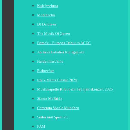
Kofelgschroa
Morcheeba
DJ Delorean
The Musik Of Queen
Barock – Europas Tribut to ACDC
Andreas Gabalier Königsplatz
Heldenmaschine
Eisbrecher
Rock Meets Classic 2025
Musikkapelle Kirchheim Frühjahrskonzert 2025
Simon McBride
Camerata Vocale München
Seiler und Speer 25
PÄM