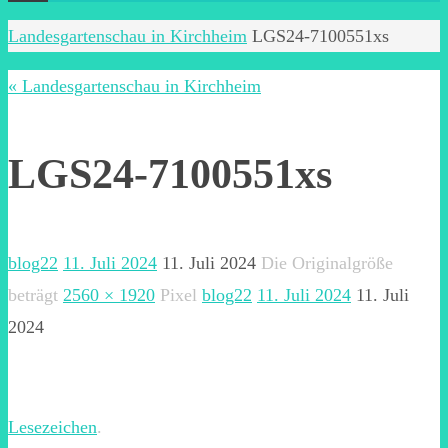
Start
Landesgartenschau in Kirchheim
LGS24-7100551xs
« Landesgartenschau in Kirchheim
LGS24-7100551xs
blog22
11. Juli 2024
11. Juli 2024
Die Originalgröße
beträgt
2560 × 1920
Pixel
blog22
11. Juli 2024
11. Juli
2024
Lesezeichen
.