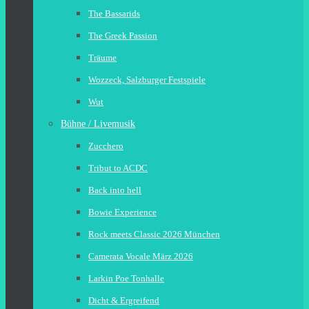
The Bassarids
The Greek Passion
Träume
Wozzeck, Salzburger Festspiele
Wut
Bühne / Livemusik
Zucchero
Tribut to ACDC
Back into hell
Bowie Experience
Rock meets Classic 2026 München
Camerata Vocale März 2026
Larkin Poe Tonhalle
Dicht & Ergreifend