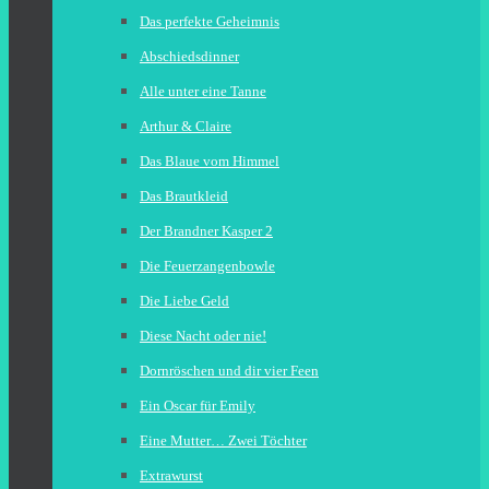
Das perfekte Geheimnis
Abschiedsdinner
Alle unter eine Tanne
Arthur & Claire
Das Blaue vom Himmel
Das Brautkleid
Der Brandner Kasper 2
Die Feuerzangenbowle
Die Liebe Geld
Diese Nacht oder nie!
Dornröschen und dir vier Feen
Ein Oscar für Emily
Eine Mutter… Zwei Töchter
Extrawurst