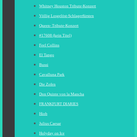
Whitney Houston Tribute-Konzert
Völlig Losgelöst-Schlagerfürsten
Queen- Tribute-Konzert
#17608 (kein Titel)
Feel Collins
El Tango
Bussi
Cavalluna Park
Die Zofen
Don Quinte von la Mancha
FRANKFURT DIARIES
Hiob
Julius Caesar
Holyday on Ice