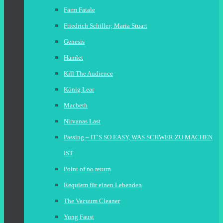
Farm Fatale
Friedrich Schiller; Maria Stuart
Genesis
Hamlet
Kill The Audience
König Lear
Macbeth
Nirvanas Last
Passing – IT’S SO EASY, WAS SCHWER ZU MACHEN
IST
Point of no return
Requiem für einen Lebenden
The Vacuum Cleaner
Yung Faust