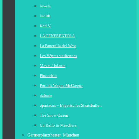
Jewels
Judith
Karl V.
LA CENERENTOLA
La Fanciulla del West
Les Vêpres siciliennes
Mavra / Iolanta
Pinocchio
Portrait Wayne McGregor
Salome
Spartacus – Bayerisches Staatsballett
The Snow Queen
Un Ballo in Maschera
Gärtnerplatztheater, München