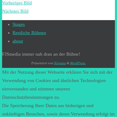
Vorheriges Bild
Nächstes Bild
Stages
Restliche Bühnen
about
FJSmedia immer nah dran an der Bühne!
Präsentiert von
Nirvana
&
WordPress.
Mit der Nutzung dieser Webseite erklären Sie sich mit der
Verwendung von Cookies und ähnlichen Technologien
einverstanden und stimmen unseren
Datenschutzbestimmungen zu.
Die Speicherung Ihrer Daten aus bisherigen und
zukünftigen Besuchen, sowie deren Verwendung erfolgt im