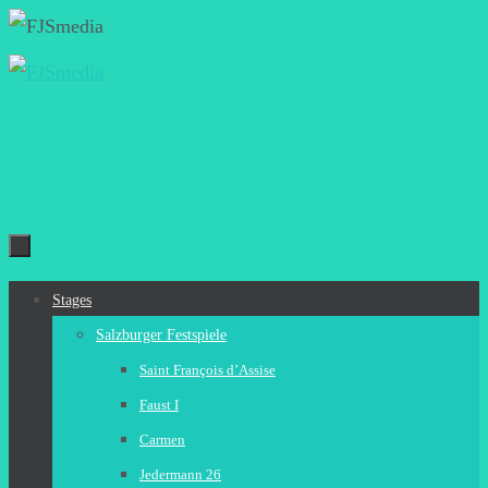
Zum
Inhalt
springen
Zum
Stages
Inhalt
Salzburger Festspiele
springen
Saint François d’Assise
Faust I
Carmen
Jedermann 26