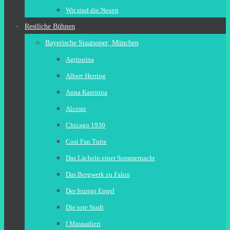
Wir sind die Neuen
Restliche Bühnen
Bayerische Staatsoper, München
Agrippina
Albert Herring
Anna Karenina
Alceste
Chicago 1930
Cosi Fan Tutte
Das Lächeln einer Sommernacht
Das Bergwerk zu Falun
Der feurige Engel
Die tote Stadt
I Masnadieri