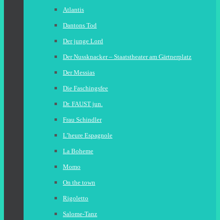
Atlantis
Dantons Tod
Der junge Lord
Der Nussknacker – Staatstheater am Gärtnerplatz
Der Messias
Die Faschingsfee
Dr. FAUST jun.
Frau Schindler
L’heure Espagnole
La Boheme
Momo
On the town
Rigoletto
Salome-Tanz