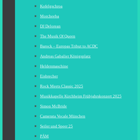
Kofelgschroa
Morcheeba
DJ Delorean
The Musik Of Queen
Barock – Europas Tribut to ACDC
Andreas Gabalier Königsplatz
Heldenmaschine
Eisbrecher
Rock Meets Classic 2025
Musikkapelle Kirchheim Frühjahrskonzert 2025
Simon McBride
Camerata Vocale München
Seiler und Speer 25
PÄM