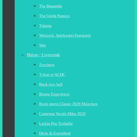
The Bassarids
The Greek Passion
Träume
Wozzeck, Salzburger Festspiele
Wut
Bühne / Livemusik
Zucchero
Tribut to ACDC
Back into hell
Bowie Experience
Rock meets Classic 2026 München
Camerata Vocale März 2026
Larkin Poe Tonhalle
Dicht & Ergreifend