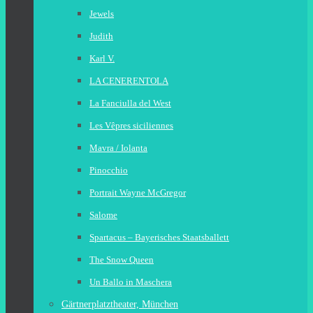
Jewels
Judith
Karl V.
LA CENERENTOLA
La Fanciulla del West
Les Vêpres siciliennes
Mavra / Iolanta
Pinocchio
Portrait Wayne McGregor
Salome
Spartacus – Bayerisches Staatsballett
The Snow Queen
Un Ballo in Maschera
Gärtnerplatztheater, München