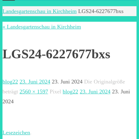
Start
Landesgartenschau in Kirchheim
LGS24-6227677bxs
« Landesgartenschau in Kirchheim
LGS24-6227677bxs
blog22
23. Juni 2024
23. Juni 2024
Die Originalgröße
beträgt
2560 × 1597
Pixel
blog22
23. Juni 2024
23. Juni
2024
Lesezeichen
.