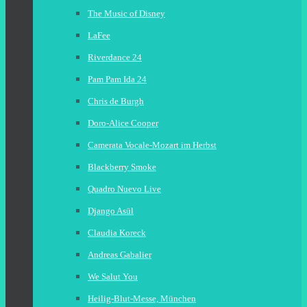
The Music of Disney
LaFee
Riverdance 24
Pam Pam Ida 24
Chris de Burgh
Doro-Alice Cooper
Camerata Vocale-Mozart im Herbst
Blackberry Smoke
Quadro Nuevo Live
Django Asül
Claudia Koreck
Andreas Gabalier
We Salut You
Heilig-Blut-Messe, München