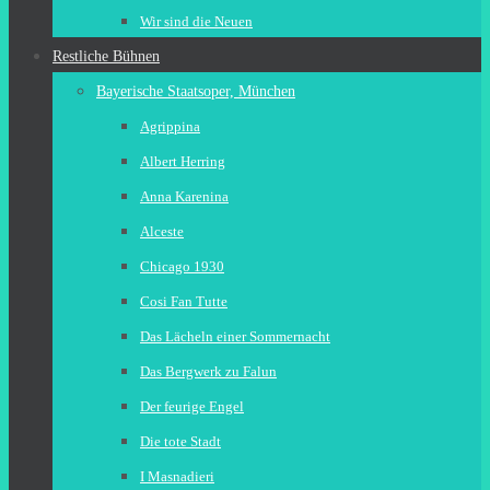
Wir sind die Neuen
Restliche Bühnen
Bayerische Staatsoper, München
Agrippina
Albert Herring
Anna Karenina
Alceste
Chicago 1930
Cosi Fan Tutte
Das Lächeln einer Sommernacht
Das Bergwerk zu Falun
Der feurige Engel
Die tote Stadt
I Masnadieri