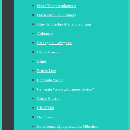
Orgel-Trompetenkonzert
Osteroratorium in Baring
Alpenländisches Marienoratorium
Airbourne
Blackgold – Wargasm
Black Mirrors
Blind
British Lion
Camerata Vocale
Camerata Vocale „Johannespassion“
Circus Electric
CRAZY69
Die Prinzen
Ed Sheeran, Olympiastadion München