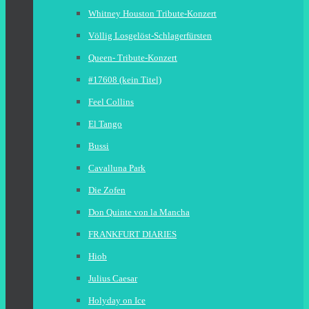
Whitney Houston Tribute-Konzert
Völlig Losgelöst-Schlagerfürsten
Queen- Tribute-Konzert
#17608 (kein Titel)
Feel Collins
El Tango
Bussi
Cavalluna Park
Die Zofen
Don Quinte von la Mancha
FRANKFURT DIARIES
Hiob
Julius Caesar
Holyday on Ice