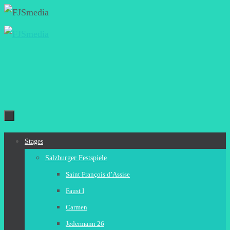
Zum
Inhalt
springen
Zum
Stages
Inhalt
Salzburger Festspiele
springen
Saint François d’Assise
Faust I
Carmen
Jedermann 26