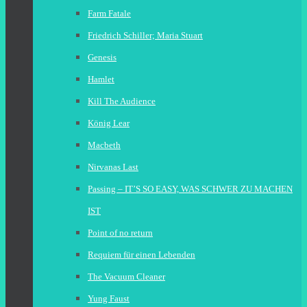
Farm Fatale
Friedrich Schiller; Maria Stuart
Genesis
Hamlet
Kill The Audience
König Lear
Macbeth
Nirvanas Last
Passing – IT’S SO EASY, WAS SCHWER ZU MACHEN
IST
Point of no return
Requiem für einen Lebenden
The Vacuum Cleaner
Yung Faust