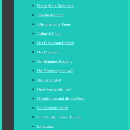
Das perfekte Geheimnis
Abschiedsdinner
Alle unter eine Tanne
Arthur & Claire
Das Blaue vom Himmel
Das Brautkleid
Der Brandner Kasper 2
Die Feuerzangenbowle
Die Liebe Geld
Diese Nacht oder nie!
Dornröschen und dir vier Feen
Ein Oscar für Emily
Eine Mutter… Zwei Töchter
Extrawurst