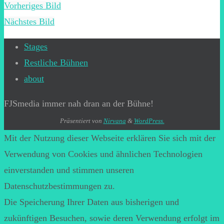
Vorheriges Bild
Nächstes Bild
Stages
Restliche Bühnen
about
FJSmedia immer nah dran an der Bühne!
Präsentiert von
Nirvana
&
WordPress.
Mit der Nutzung dieser Webseite erklären Sie sich mit der
Verwendung von Cookies und ähnlichen Technologien
einverstanden und stimmen unseren
Datenschutzbestimmungen zu.
Die Speicherung Ihrer Daten aus bisherigen und
zukünftigen Besuchen, sowie deren Verwendung erfolgt im