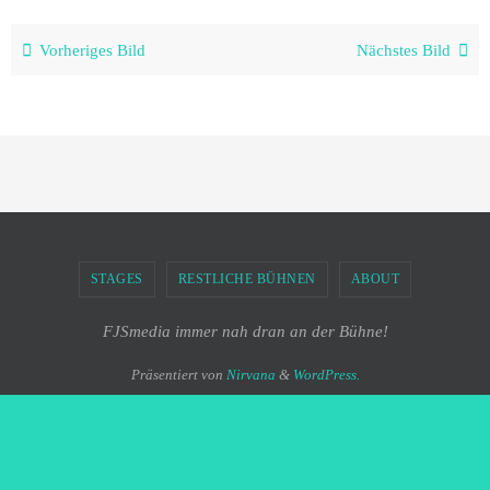
Vorheriges Bild
Nächstes Bild
STAGES
RESTLICHE BÜHNEN
ABOUT
FJSmedia immer nah dran an der Bühne!
Präsentiert von
Nirvana
&
WordPress.