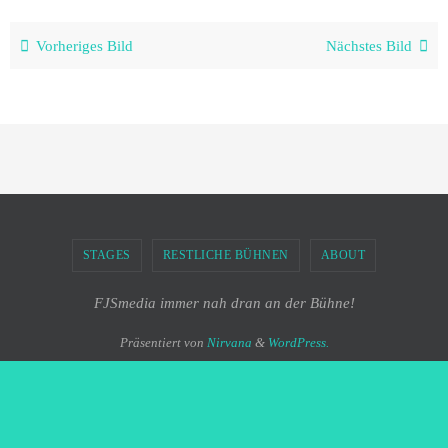
Vorheriges Bild
Nächstes Bild
STAGES
RESTLICHE BÜHNEN
ABOUT
FJSmedia immer nah dran an der Bühne!
Präsentiert von
Nirvana
&
WordPress.