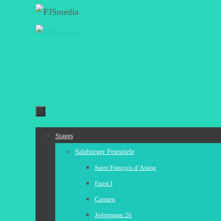
Zum
Inhalt
springen
Zum
Stages
Inhalt
Salzburger Festspiele
springen
Saint François d’Assise
Faust I
Carmen
Jedermann 26