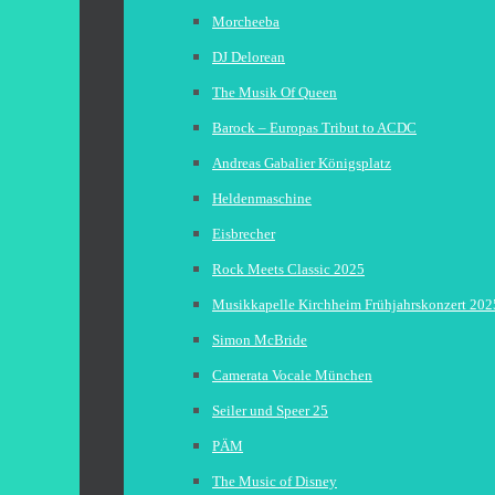
Morcheeba
DJ Delorean
The Musik Of Queen
Barock – Europas Tribut to ACDC
Andreas Gabalier Königsplatz
Heldenmaschine
Eisbrecher
Rock Meets Classic 2025
Musikkapelle Kirchheim Frühjahrskonzert 202
Simon McBride
Camerata Vocale München
Seiler und Speer 25
PÄM
The Music of Disney