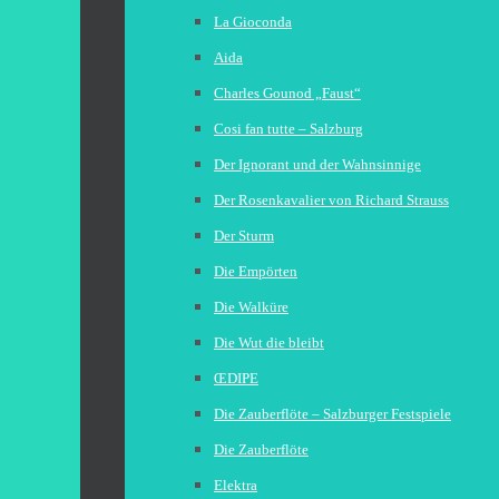
La Gioconda
Aida
Charles Gounod „Faust“
Cosi fan tutte – Salzburg
Der Ignorant und der Wahnsinnige
Der Rosenkavalier von Richard Strauss
Der Sturm
Die Empörten
Die Walküre
Die Wut die bleibt
ŒDIPE
Die Zauberflöte – Salzburger Festspiele
Die Zauberflöte
Elektra