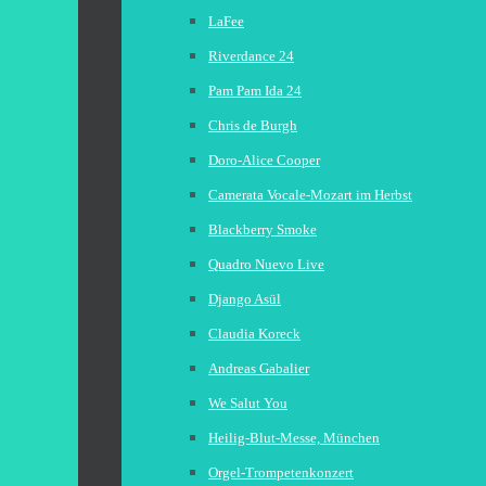
LaFee
Riverdance 24
Pam Pam Ida 24
Chris de Burgh
Doro-Alice Cooper
Camerata Vocale-Mozart im Herbst
Blackberry Smoke
Quadro Nuevo Live
Django Asül
Claudia Koreck
Andreas Gabalier
We Salut You
Heilig-Blut-Messe, München
Orgel-Trompetenkonzert