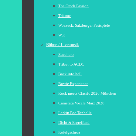
The Greek Passion
Träume
Wozzeck, Salzburger Festspiele
Wut
Bühne / Livemusik
Zucchero
Tribut to ACDC
Back into hell
Bowie Experience
Rock meets Classic 2026 München
Camerata Vocale März 2026
Larkin Poe Tonhalle
Dicht & Ergreifend
Kofelgschroa