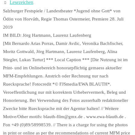
Lesezeichen
.
Salzburger Festspiele / Landestheater *Jugend ohne Gott* von
Ödön von Horváth, Regie Thomas Ostermeier, Premiere 28. Juli
2019
IM BILD: Jörg Hartmann, Laurenz Laufenberg
[Mit Bernardo Arias Porras, Damir Avdic, Veronika Bachfischer,
Moritz Gottwald, Jörg Hartmann, Laurenz Laufenberg, Alina
Stiegler, Lukas Turtur] *** Local Caption *** [Die Nutzung ist im
Print- und im Onlinebereich honorarpflichtig gemaess aktueller
MFM-Empfehlungen. Anstrich oder Rechnung nur nach
Ruecksprache! Fotocredit *© FJSmedia/EWA BLAUTH*.
Veroeffentlichung nur mit korrektem Urhebervermerk, Beleg und
Honorierung. Bei Verwendung des Fotos ausserhalb redaktioneller
Zwecke bitte Ruecksprache mit der Agentur halten! // Weitere
Motive/Other motifs: blauth-film@gmx.de . www.ewa-blauth.de .
Fon +49 (0)89/58998539. // There is a charge for using the photos
in print or online as per the recommendations of current MFM price