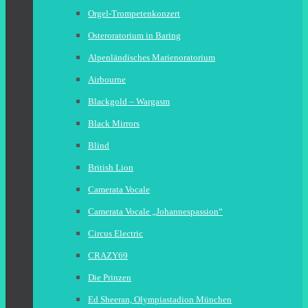
Orgel-Trompetenkonzert
Osteroratorium in Baring
Alpenländisches Marienoratorium
Airbourne
Blackgold – Wargasm
Black Mirrors
Blind
British Lion
Camerata Vocale
Camerata Vocale „Johannespassion“
Circus Electric
CRAZY69
Die Prinzen
Ed Sheeran, Olympiastadion München