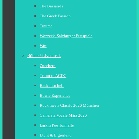
The Bassarids
The Greek Passion
Träume
Wozzeck, Salzburger Festspiele
Wut
Bühne / Livemusik
Zucchero
Tribut to ACDC
Back into hell
Bowie Experience
Rock meets Classic 2026 München
Camerata Vocale März 2026
Larkin Poe Tonhalle
Dicht & Ergreifend