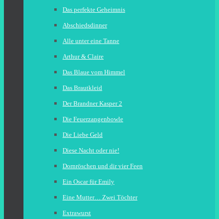
Das perfekte Geheimnis
Abschiedsdinner
Alle unter eine Tanne
Arthur & Claire
Das Blaue vom Himmel
Das Brautkleid
Der Brandner Kasper 2
Die Feuerzangenbowle
Die Liebe Geld
Diese Nacht oder nie!
Dornröschen und dir vier Feen
Ein Oscar für Emily
Eine Mutter… Zwei Töchter
Extrawurst