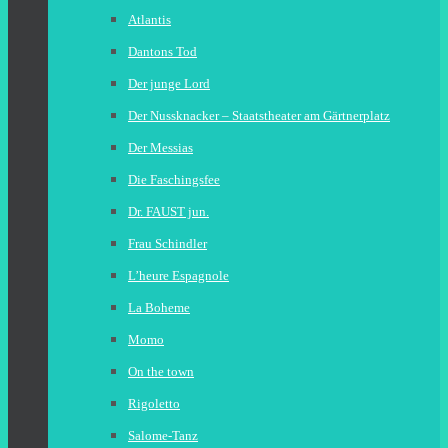
Atlantis
Dantons Tod
Der junge Lord
Der Nussknacker – Staatstheater am Gärtnerplatz
Der Messias
Die Faschingsfee
Dr. FAUST jun.
Frau Schindler
L’heure Espagnole
La Boheme
Momo
On the town
Rigoletto
Salome-Tanz