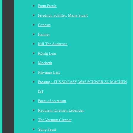
Farm Fatale
Friedrich Schiller; Maria Stuart
Genesis
Hamlet
Kill The Audience
König Lear
Macbeth
Nirvanas Last
Passing – IT’S SO EASY, WAS SCHWER ZU MACHEN
IST
Point of no return
Requiem für einen Lebenden
The Vacuum Cleaner
Yung Faust