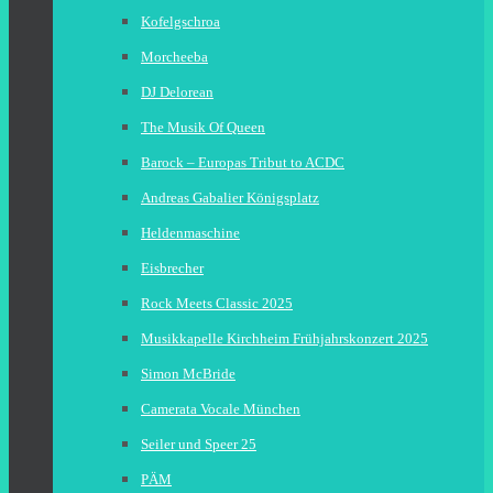
Kofelgschroa
Morcheeba
DJ Delorean
The Musik Of Queen
Barock – Europas Tribut to ACDC
Andreas Gabalier Königsplatz
Heldenmaschine
Eisbrecher
Rock Meets Classic 2025
Musikkapelle Kirchheim Frühjahrskonzert 2025
Simon McBride
Camerata Vocale München
Seiler und Speer 25
PÄM