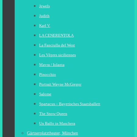
Jewels
Judith
Karl V.
LA CENERENTOLA
La Fanciulla del West
Les Vêpres siciliennes
Mavra / Iolanta
Pinocchio
Portrait Wayne McGregor
Salome
Spartacus – Bayerisches Staatsballett
The Snow Queen
Un Ballo in Maschera
Gärtnerplatztheater, München