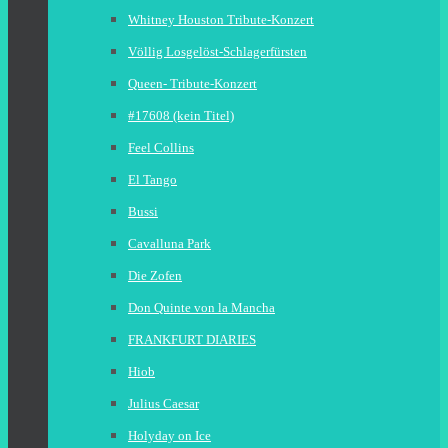
Whitney Houston Tribute-Konzert
Völlig Losgelöst-Schlagerfürsten
Queen- Tribute-Konzert
#17608 (kein Titel)
Feel Collins
El Tango
Bussi
Cavalluna Park
Die Zofen
Don Quinte von la Mancha
FRANKFURT DIARIES
Hiob
Julius Caesar
Holyday on Ice