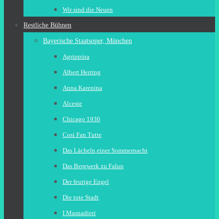
Wir sind die Neuen
Restliche Bühnen
Bayerische Staatsoper, München
Agrippina
Albert Herring
Anna Karenina
Alceste
Chicago 1930
Cosi Fan Tutte
Das Lächeln einer Sommernacht
Das Bergwerk zu Falun
Der feurige Engel
Die tote Stadt
I Masnadieri