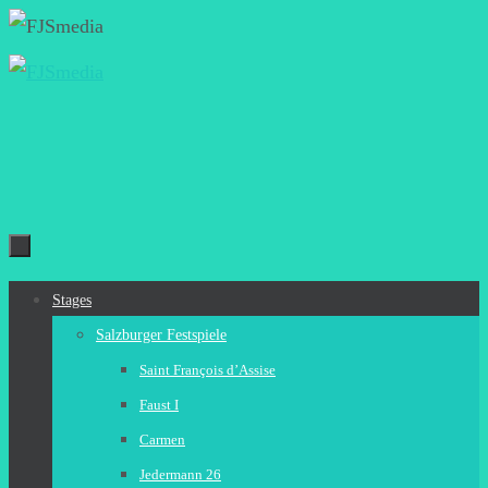
Zum
Inhalt
springen
Zum
Stages
Inhalt
Salzburger Festspiele
springen
Saint François d’Assise
Faust I
Carmen
Jedermann 26