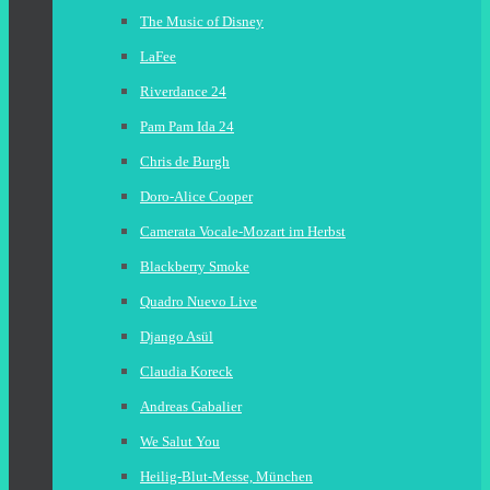
The Music of Disney
LaFee
Riverdance 24
Pam Pam Ida 24
Chris de Burgh
Doro-Alice Cooper
Camerata Vocale-Mozart im Herbst
Blackberry Smoke
Quadro Nuevo Live
Django Asül
Claudia Koreck
Andreas Gabalier
We Salut You
Heilig-Blut-Messe, München