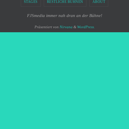
STAGES
RESTLICHE BÜHNEN
ABOUT
FJSmedia immer nah dran an der Bühne!
Präsentiert von
Nirvana
&
WordPress.