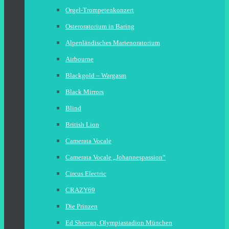
Orgel-Trompetenkonzert
Osteroratorium in Baring
Alpenländisches Marienoratorium
Airbourne
Blackgold – Wargasm
Black Mirrors
Blind
British Lion
Camerata Vocale
Camerata Vocale „Johannespassion“
Circus Electric
CRAZY69
Die Prinzen
Ed Sheeran, Olympiastadion München