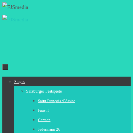
Zum
Inhalt
springen
Zum
Stages
Inhalt
Salzburger Festspiele
springen
Saint François d’Assise
Faust I
Carmen
Jedermann 26