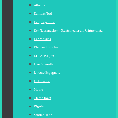
Atlantis
Dantons Tod
Der junge Lord
Der Nussknacker – Staatstheater am Gärtnerplatz
Der Messias
Die Faschingsfee
Dr. FAUST jun.
Frau Schindler
L’heure Espagnole
La Boheme
Momo
On the town
Rigoletto
Salome-Tanz