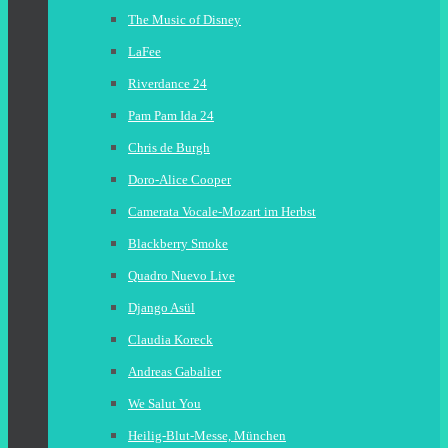
The Music of Disney
LaFee
Riverdance 24
Pam Pam Ida 24
Chris de Burgh
Doro-Alice Cooper
Camerata Vocale-Mozart im Herbst
Blackberry Smoke
Quadro Nuevo Live
Django Asül
Claudia Koreck
Andreas Gabalier
We Salut You
Heilig-Blut-Messe, München