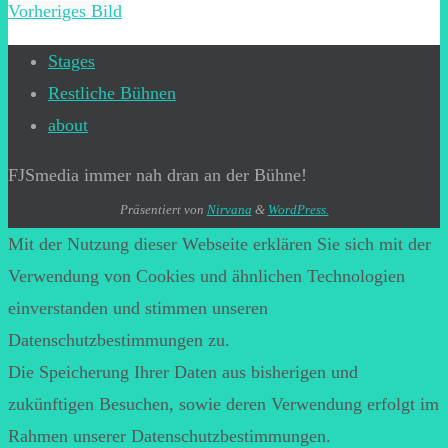
Vorheriges Bild
Stages
Restliche Bühnen
about
FJSmedia immer nah dran an der Bühne!
Präsentiert von
Nirvana
&
WordPress.
Mit der Nutzung dieser Webseite erklären Sie sich mit der
Verwendung von Cookies und ähnlichen Technologien
einverstanden und stimmen unseren
Datenschutzbestimmungen zu.
Die Speicherung Ihrer Daten aus bisherigen und
zukünftigen Besuchen, sowie deren Verwendung erfolgt im
Rahmen unserer Datenschutzbestimmungen.