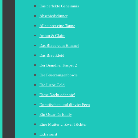
Das perfekte Geheimnis
Abschiedsdinner
Alle unter eine Tanne
Arthur & Claire
Das Blaue vom Himmel
Das Brautkleid
Der Brandner Kasper 2
Die Feuerzangenbowle
Die Liebe Geld
Diese Nacht oder nie!
Dornröschen und dir vier Feen
Ein Oscar für Emily
Eine Mutter… Zwei Töchter
Extrawurst