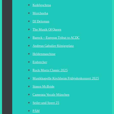
Kofelgschroa
Morcheeba
DJ Delorean
The Musik Of Queen
Barock – Europas Tribut to ACDC
Andreas Gabalier Königsplatz
Heldenmaschine
Eisbrecher
Rock Meets Classic 2025
Musikkapelle Kirchheim Frühjahrskonzert 2025
Simon McBride
Camerata Vocale München
Seiler und Speer 25
PÄM