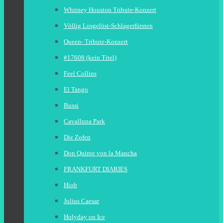
Whitney Houston Tribute-Konzert
Völlig Losgelöst-Schlagerfürsten
Queen- Tribute-Konzert
#17608 (kein Titel)
Feel Collins
El Tango
Bussi
Cavalluna Park
Die Zofen
Don Quinte von la Mancha
FRANKFURT DIARIES
Hiob
Julius Caesar
Holyday on Ice