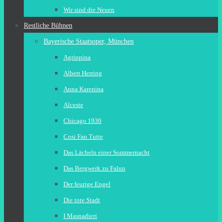
Wir sind die Neuen
Restliche Bühnen
Bayerische Staatsoper, München
Agrippina
Albert Herring
Anna Karenina
Alceste
Chicago 1930
Cosi Fan Tutte
Das Lächeln einer Sommernacht
Das Bergwerk zu Falun
Der feurige Engel
Die tote Stadt
I Masnadieri