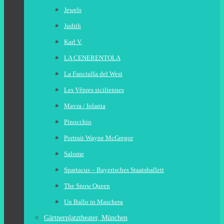
Jewels
Judith
Karl V.
LA CENERENTOLA
La Fanciulla del West
Les Vêpres siciliennes
Mavra / Iolanta
Pinocchio
Portrait Wayne McGregor
Salome
Spartacus – Bayerisches Staatsballett
The Snow Queen
Un Ballo in Maschera
Gärtnerplatztheater, München