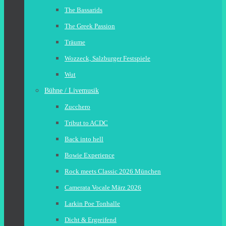
The Bassarids
The Greek Passion
Träume
Wozzeck, Salzburger Festspiele
Wut
Bühne / Livemusik
Zucchero
Tribut to ACDC
Back into hell
Bowie Experience
Rock meets Classic 2026 München
Camerata Vocale März 2026
Larkin Poe Tonhalle
Dicht & Ergreifend