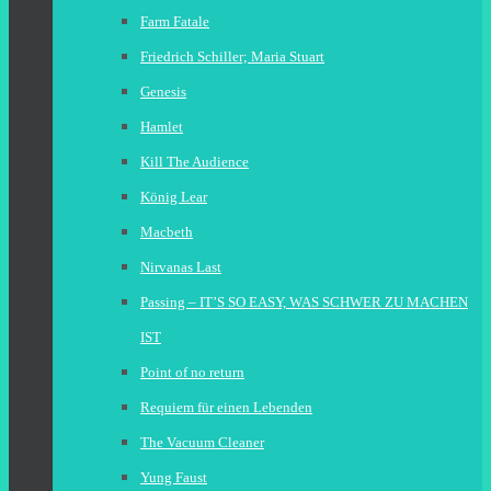
Farm Fatale
Friedrich Schiller; Maria Stuart
Genesis
Hamlet
Kill The Audience
König Lear
Macbeth
Nirvanas Last
Passing – IT’S SO EASY, WAS SCHWER ZU MACHEN
IST
Point of no return
Requiem für einen Lebenden
The Vacuum Cleaner
Yung Faust