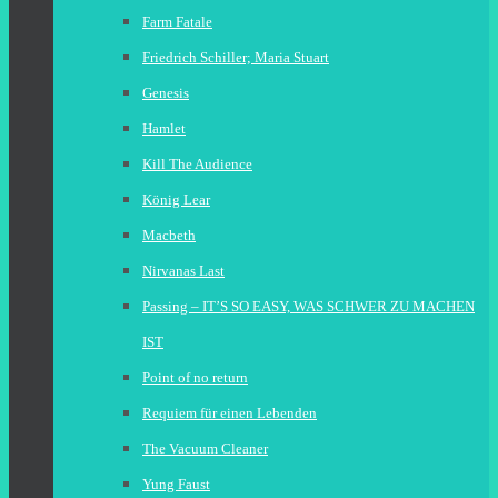
Farm Fatale
Friedrich Schiller; Maria Stuart
Genesis
Hamlet
Kill The Audience
König Lear
Macbeth
Nirvanas Last
Passing – IT’S SO EASY, WAS SCHWER ZU MACHEN
IST
Point of no return
Requiem für einen Lebenden
The Vacuum Cleaner
Yung Faust