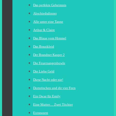
Das perfekte Geheimnis
Abschiedsdinner
Alle unter eine Tanne
Arthur & Claire
Das Blaue vom Himmel
Das Brautkleid
Der Brandner Kasper 2
Die Feuerzangenbowle
Die Liebe Geld
Diese Nacht oder nie!
Dornröschen und dir vier Feen
Ein Oscar für Emily
Eine Mutter… Zwei Töchter
Extrawurst