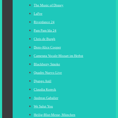
The Music of Disney
LaFee
Riverdance 24
Pam Pam Ida 24
Chris de Burgh
Doro-Alice Cooper
Camerata Vocale-Mozart im Herbst
Blackberry Smoke
Quadro Nuevo Live
Django Asül
Claudia Koreck
Andreas Gabalier
We Salut You
Heilig-Blut-Messe, München