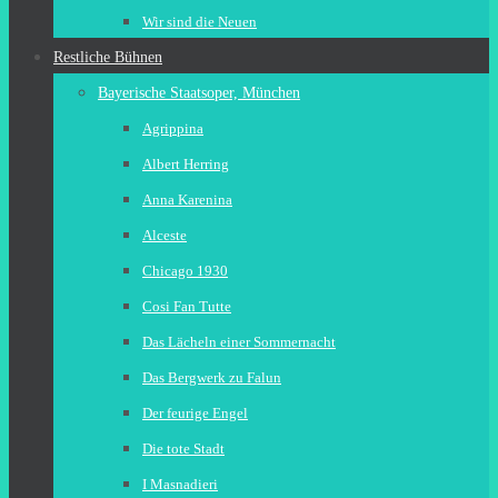
Wir sind die Neuen
Restliche Bühnen
Bayerische Staatsoper, München
Agrippina
Albert Herring
Anna Karenina
Alceste
Chicago 1930
Cosi Fan Tutte
Das Lächeln einer Sommernacht
Das Bergwerk zu Falun
Der feurige Engel
Die tote Stadt
I Masnadieri