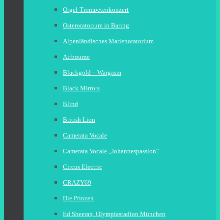
Orgel-Trompetenkonzert
Osteroratorium in Baring
Alpenländisches Marienoratorium
Airbourne
Blackgold – Wargasm
Black Mirrors
Blind
British Lion
Camerata Vocale
Camerata Vocale „Johannespassion“
Circus Electric
CRAZY69
Die Prinzen
Ed Sheeran, Olympiastadion München