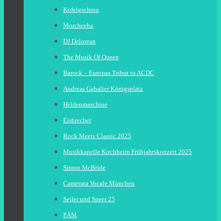
Kofelgschroa
Morcheeba
DJ Delorean
The Musik Of Queen
Barock – Europas Tribut to ACDC
Andreas Gabalier Königsplatz
Heldenmaschine
Eisbrecher
Rock Meets Classic 2025
Musikkapelle Kirchheim Frühjahrskonzert 2025
Simon McBride
Camerata Vocale München
Seiler und Speer 25
PÄM