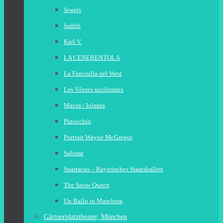
Jewels
Judith
Karl V.
LA CENERENTOLA
La Fanciulla del West
Les Vêpres siciliennes
Mavra / Iolanta
Pinocchio
Portrait Wayne McGregor
Salome
Spartacus – Bayerisches Staatsballett
The Snow Queen
Un Ballo in Maschera
Gärtnerplatztheater, München