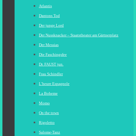
Atlantis
Dantons Tod
Der junge Lord
Der Nussknacker – Staatstheater am Gärtnerplatz
Der Messias
Die Faschingsfee
Dr. FAUST jun.
Frau Schindler
L’heure Espagnole
La Boheme
Momo
On the town
Rigoletto
Salome-Tanz