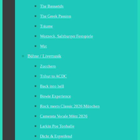
The Bassarids
The Greek Passion
Träume
Wozzeck, Salzburger Festspiele
Wut
Bühne / Livemusik
Zucchero
Tribut to ACDC
Back into hell
Bowie Experience
Rock meets Classic 2026 München
Camerata Vocale März 2026
Larkin Poe Tonhalle
Dicht & Ergreifend