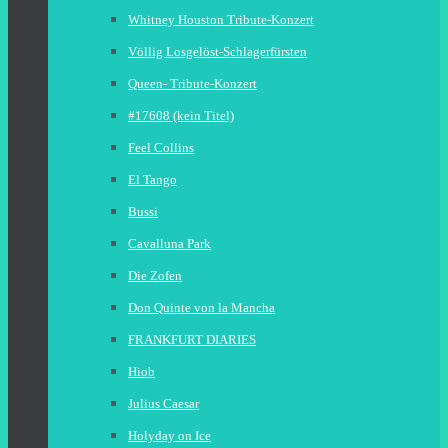
Whitney Houston Tribute-Konzert
Völlig Losgelöst-Schlagerfürsten
Queen- Tribute-Konzert
#17608 (kein Titel)
Feel Collins
El Tango
Bussi
Cavalluna Park
Die Zofen
Don Quinte von la Mancha
FRANKFURT DIARIES
Hiob
Julius Caesar
Holyday on Ice