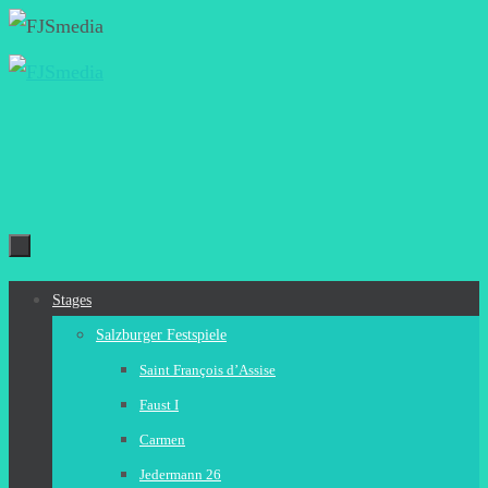
Zum
Inhalt
springen
Zum
Stages
Inhalt
Salzburger Festspiele
springen
Saint François d’Assise
Faust I
Carmen
Jedermann 26