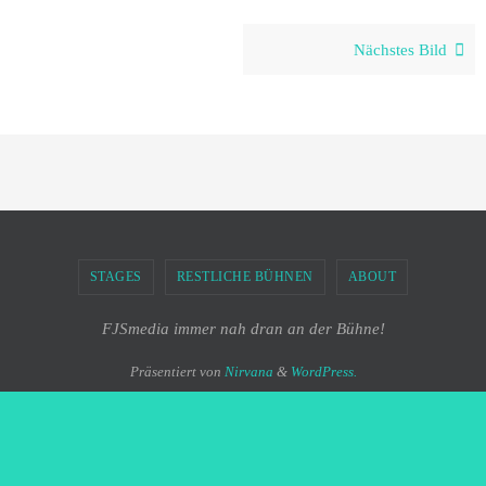
Nächstes Bild
STAGES
RESTLICHE BÜHNEN
ABOUT
FJSmedia immer nah dran an der Bühne!
Präsentiert von
Nirvana
&
WordPress.