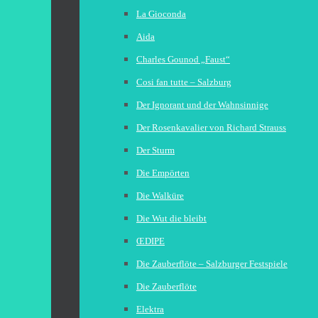
La Gioconda
Aida
Charles Gounod „Faust“
Cosi fan tutte – Salzburg
Der Ignorant und der Wahnsinnige
Der Rosenkavalier von Richard Strauss
Der Sturm
Die Empörten
Die Walküre
Die Wut die bleibt
ŒDIPE
Die Zauberflöte – Salzburger Festspiele
Die Zauberflöte
Elektra