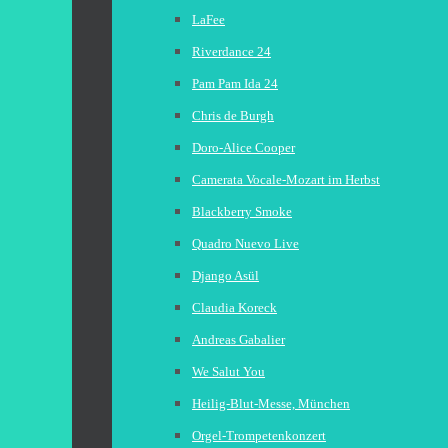
LaFee
Riverdance 24
Pam Pam Ida 24
Chris de Burgh
Doro-Alice Cooper
Camerata Vocale-Mozart im Herbst
Blackberry Smoke
Quadro Nuevo Live
Django Asül
Claudia Koreck
Andreas Gabalier
We Salut You
Heilig-Blut-Messe, München
Orgel-Trompetenkonzert