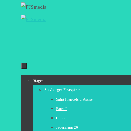
Zum
Inhalt
springen
Zum
Stages
Inhalt
Salzburger Festspiele
springen
Saint François d’Assise
Faust I
Carmen
Jedermann 26