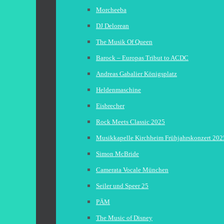
Morcheeba
DJ Delorean
The Musik Of Queen
Barock – Europas Tribut to ACDC
Andreas Gabalier Königsplatz
Heldenmaschine
Eisbrecher
Rock Meets Classic 2025
Musikkapelle Kirchheim Frühjahrskonzert 202
Simon McBride
Camerata Vocale München
Seiler und Speer 25
PÄM
The Music of Disney