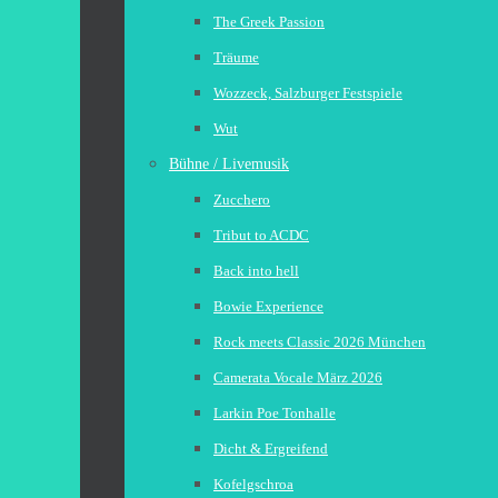
The Greek Passion
Träume
Wozzeck, Salzburger Festspiele
Wut
Bühne / Livemusik
Zucchero
Tribut to ACDC
Back into hell
Bowie Experience
Rock meets Classic 2026 München
Camerata Vocale März 2026
Larkin Poe Tonhalle
Dicht & Ergreifend
Kofelgschroa