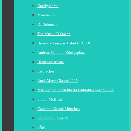
Kofelgschroa
Morcheeba
DJ Delorean
The Musik Of Queen
Barock – Europas Tribut to ACDC
Andreas Gabalier Königsplatz
Heldenmaschine
Eisbrecher
Rock Meets Classic 2025
Musikkapelle Kirchheim Frühjahrskonzert 2025
Simon McBride
Camerata Vocale München
Seiler und Speer 25
PÄM