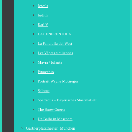
Jewels
Judith
Karl V.
LA CENERENTOLA
La Fanciulla del West
Les Vêpres siciliennes
Mavra / Iolanta
Pinocchio
Portrait Wayne McGregor
Salome
Spartacus – Bayerisches Staatsballett
The Snow Queen
Un Ballo in Maschera
Gärtnerplatztheater, München