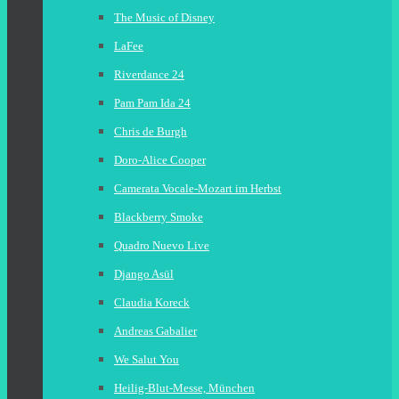
The Music of Disney
LaFee
Riverdance 24
Pam Pam Ida 24
Chris de Burgh
Doro-Alice Cooper
Camerata Vocale-Mozart im Herbst
Blackberry Smoke
Quadro Nuevo Live
Django Asül
Claudia Koreck
Andreas Gabalier
We Salut You
Heilig-Blut-Messe, München