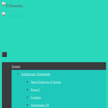
Zum
Inhalt
springen
Zum
Stages
Inhalt
Salzburger Festspiele
springen
Saint François d’Assise
Faust I
Carmen
Jedermann 26