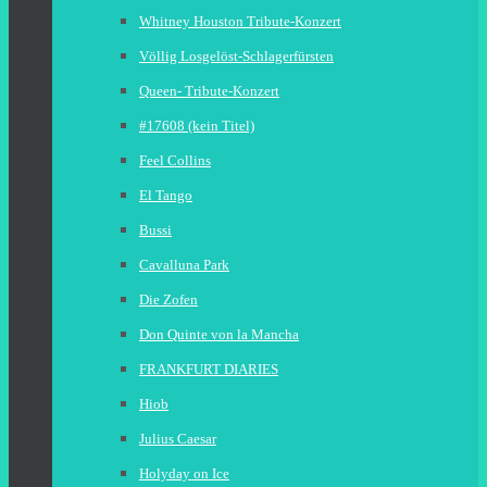
Whitney Houston Tribute-Konzert
Völlig Losgelöst-Schlagerfürsten
Queen- Tribute-Konzert
#17608 (kein Titel)
Feel Collins
El Tango
Bussi
Cavalluna Park
Die Zofen
Don Quinte von la Mancha
FRANKFURT DIARIES
Hiob
Julius Caesar
Holyday on Ice