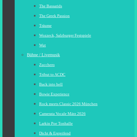
The Bassarids
The Greek Passion
Träume
Wozzeck, Salzburger Festspiele
Wut
Bühne / Livemusik
Zucchero
Tribut to ACDC
Back into hell
Bowie Experience
Rock meets Classic 2026 München
Camerata Vocale März 2026
Larkin Poe Tonhalle
Dicht & Ergreifend