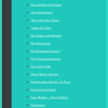
Das perfekte Geheimnis
Abschiedsdinner
Alle unter eine Tanne
Arthur & Claire
Das Blaue vom Himmel
Das Brautkleid
Der Brandner Kasper 2
Die Feuerzangenbowle
Die Liebe Geld
Diese Nacht oder nie!
Dornröschen und dir vier Feen
Ein Oscar für Emily
Eine Mutter… Zwei Töchter
Extrawurst