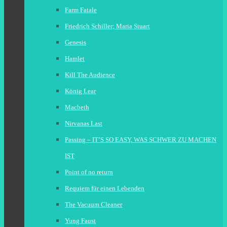
Farm Fatale
Friedrich Schiller; Maria Stuart
Genesis
Hamlet
Kill The Audience
König Lear
Macbeth
Nirvanas Last
Passing – IT’S SO EASY, WAS SCHWER ZU MACHEN
IST
Point of no return
Requiem für einen Lebenden
The Vacuum Cleaner
Yung Faust