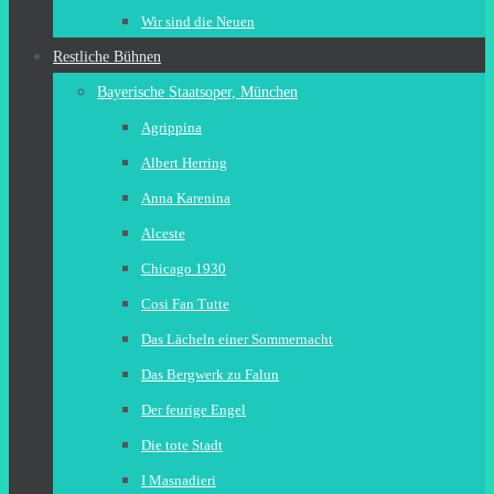
Wir sind die Neuen
Restliche Bühnen
Bayerische Staatsoper, München
Agrippina
Albert Herring
Anna Karenina
Alceste
Chicago 1930
Cosi Fan Tutte
Das Lächeln einer Sommernacht
Das Bergwerk zu Falun
Der feurige Engel
Die tote Stadt
I Masnadieri