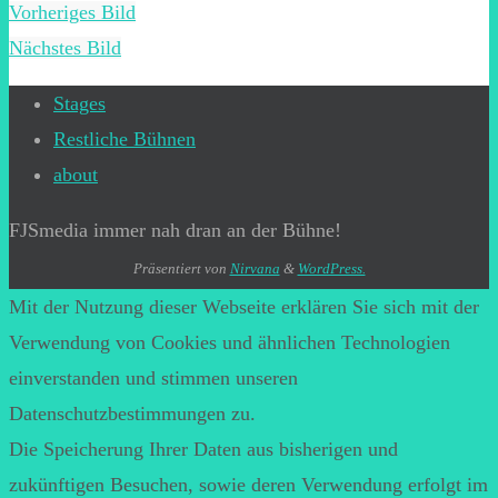
Vorheriges Bild
Nächstes Bild
Stages
Restliche Bühnen
about
FJSmedia immer nah dran an der Bühne!
Präsentiert von
Nirvana
&
WordPress.
Mit der Nutzung dieser Webseite erklären Sie sich mit der
Verwendung von Cookies und ähnlichen Technologien
einverstanden und stimmen unseren
Datenschutzbestimmungen zu.
Die Speicherung Ihrer Daten aus bisherigen und
zukünftigen Besuchen, sowie deren Verwendung erfolgt im