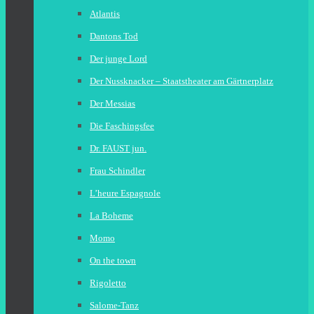
Atlantis
Dantons Tod
Der junge Lord
Der Nussknacker – Staatstheater am Gärtnerplatz
Der Messias
Die Faschingsfee
Dr. FAUST jun.
Frau Schindler
L’heure Espagnole
La Boheme
Momo
On the town
Rigoletto
Salome-Tanz