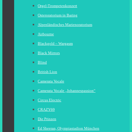
Orgel-Trompetenkonzert
Osteroratorium in Baring
Alpenländisches Marienoratorium
Airbourne
Blackgold – Wargasm
Black Mirrors
Blind
British Lion
Camerata Vocale
Camerata Vocale „Johannespassion“
Circus Electric
CRAZY69
Die Prinzen
Ed Sheeran, Olympiastadion München