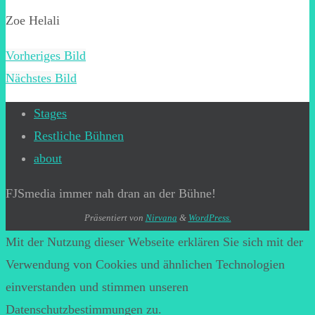
Zoe Helali
Vorheriges Bild
Nächstes Bild
Stages
Restliche Bühnen
about
FJSmedia immer nah dran an der Bühne!
Präsentiert von
Nirvana
&
WordPress.
Mit der Nutzung dieser Webseite erklären Sie sich mit der
Verwendung von Cookies und ähnlichen Technologien
einverstanden und stimmen unseren
Datenschutzbestimmungen zu.