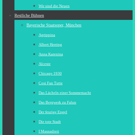
Wir sind die Neuen
Restliche Bühnen
Bayerische Staatsoper, München
Agrippina
Albert Herring
Anna Karenina
Alceste
Chicago 1930
Cosi Fan Tutte
Das Lächeln einer Sommernacht
Das Bergwerk zu Falun
Der feurige Engel
Die tote Stadt
I Masnadieri