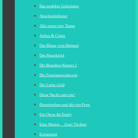
Das perfekte Geheimnis
Abschiedsdinner
Alle unter eine Tanne
Arthur & Claire
Das Blaue vom Himmel
Das Brautkleid
Der Brandner Kasper 2
Die Feuerzangenbowle
Die Liebe Geld
Diese Nacht oder nie!
Dornröschen und dir vier Feen
Ein Oscar für Emily
Eine Mutter… Zwei Töchter
Extrawurst