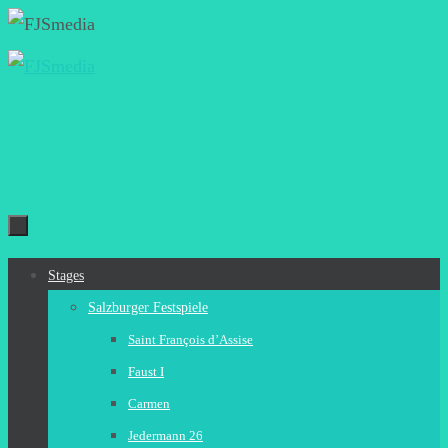
Zum
Inhalt
springen
Zum
Stages
Inhalt
Salzburger Festspiele
springen
Saint François d’Assise
Faust I
Carmen
Jedermann 26