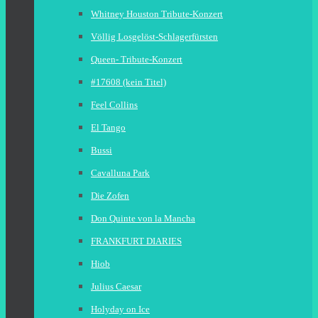
Whitney Houston Tribute-Konzert
Völlig Losgelöst-Schlagerfürsten
Queen- Tribute-Konzert
#17608 (kein Titel)
Feel Collins
El Tango
Bussi
Cavalluna Park
Die Zofen
Don Quinte von la Mancha
FRANKFURT DIARIES
Hiob
Julius Caesar
Holyday on Ice