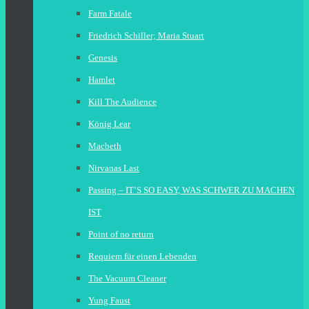
Farm Fatale
Friedrich Schiller; Maria Stuart
Genesis
Hamlet
Kill The Audience
König Lear
Macbeth
Nirvanas Last
Passing – IT’S SO EASY, WAS SCHWER ZU MACHEN
IST
Point of no return
Requiem für einen Lebenden
The Vacuum Cleaner
Yung Faust