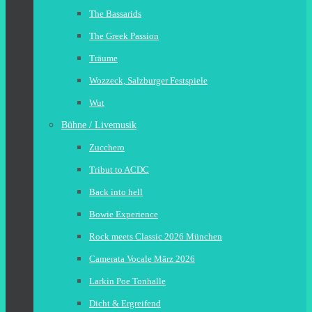
The Bassarids
The Greek Passion
Träume
Wozzeck, Salzburger Festspiele
Wut
Bühne / Livemusik
Zucchero
Tribut to ACDC
Back into hell
Bowie Experience
Rock meets Classic 2026 München
Camerata Vocale März 2026
Larkin Poe Tonhalle
Dicht & Ergreifend