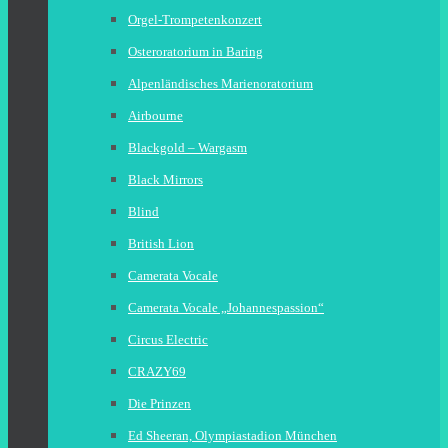
Orgel-Trompetenkonzert
Osteroratorium in Baring
Alpenländisches Marienoratorium
Airbourne
Blackgold – Wargasm
Black Mirrors
Blind
British Lion
Camerata Vocale
Camerata Vocale „Johannespassion“
Circus Electric
CRAZY69
Die Prinzen
Ed Sheeran, Olympiastadion München