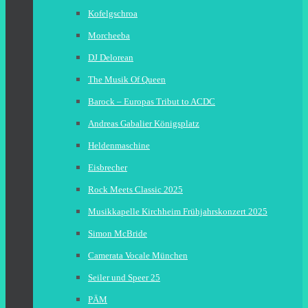
Kofelgschroa
Morcheeba
DJ Delorean
The Musik Of Queen
Barock – Europas Tribut to ACDC
Andreas Gabalier Königsplatz
Heldenmaschine
Eisbrecher
Rock Meets Classic 2025
Musikkapelle Kirchheim Frühjahrskonzert 2025
Simon McBride
Camerata Vocale München
Seiler und Speer 25
PÄM