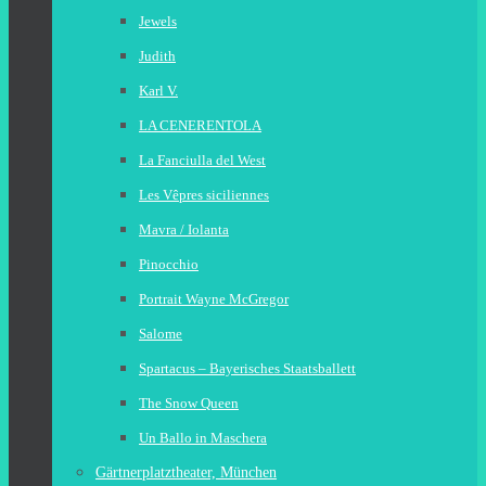
Jewels
Judith
Karl V.
LA CENERENTOLA
La Fanciulla del West
Les Vêpres siciliennes
Mavra / Iolanta
Pinocchio
Portrait Wayne McGregor
Salome
Spartacus – Bayerisches Staatsballett
The Snow Queen
Un Ballo in Maschera
Gärtnerplatztheater, München