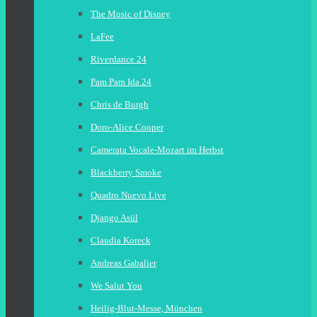
The Music of Disney
LaFee
Riverdance 24
Pam Pam Ida 24
Chris de Burgh
Doro-Alice Cooper
Camerata Vocale-Mozart im Herbst
Blackberry Smoke
Quadro Nuevo Live
Django Asül
Claudia Koreck
Andreas Gabalier
We Salut You
Heilig-Blut-Messe, München