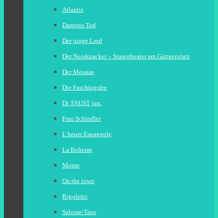
Atlantis
Dantons Tod
Der junge Lord
Der Nussknacker – Staatstheater am Gärtnerplatz
Der Messias
Die Faschingsfee
Dr. FAUST jun.
Frau Schindler
L’heure Espagnole
La Boheme
Momo
On the town
Rigoletto
Salome-Tanz