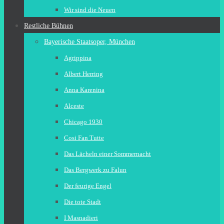
Wir sind die Neuen
Restliche Bühnen
Bayerische Staatsoper, München
Agrippina
Albert Herring
Anna Karenina
Alceste
Chicago 1930
Cosi Fan Tutte
Das Lächeln einer Sommernacht
Das Bergwerk zu Falun
Der feurige Engel
Die tote Stadt
I Masnadieri