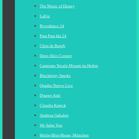
The Music of Disney
LaFee
Riverdance 24
Pam Pam Ida 24
Chris de Burgh
Doro-Alice Cooper
Camerata Vocale-Mozart im Herbst
Blackberry Smoke
Quadro Nuevo Live
Django Asül
Claudia Koreck
Andreas Gabalier
We Salut You
Heilig-Blut-Messe, München