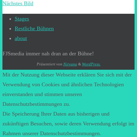
Nächstes Bild
Stages
Restliche Bühnen
about
FJSmedia immer nah dran an der Bühne!
Präsentiert von
Nirvana
&
WordPress.
Mit der Nutzung dieser Webseite erklären Sie sich mit der
Verwendung von Cookies und ähnlichen Technologien
einverstanden und stimmen unseren
Datenschutzbestimmungen zu.
Die Speicherung Ihrer Daten aus bisherigen und
zukünftigen Besuchen, sowie deren Verwendung erfolgt im
Rahmen unserer Datenschutzbestimmungen.