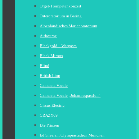
Orgel-Trompetenkonzert
Osteroratorium in Baring
Alpenländisches Marienoratorium
Airbourne
Blackgold – Wargasm
Black Mirrors
Blind
British Lion
Camerata Vocale
Camerata Vocale „Johannespassion“
Circus Electric
CRAZY69
Die Prinzen
Ed Sheeran, Olympiastadion München