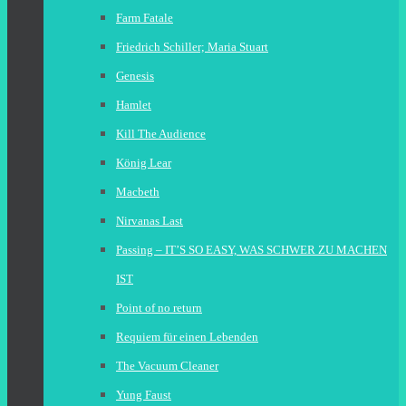
Farm Fatale
Friedrich Schiller; Maria Stuart
Genesis
Hamlet
Kill The Audience
König Lear
Macbeth
Nirvanas Last
Passing – IT’S SO EASY, WAS SCHWER ZU MACHEN
IST
Point of no return
Requiem für einen Lebenden
The Vacuum Cleaner
Yung Faust