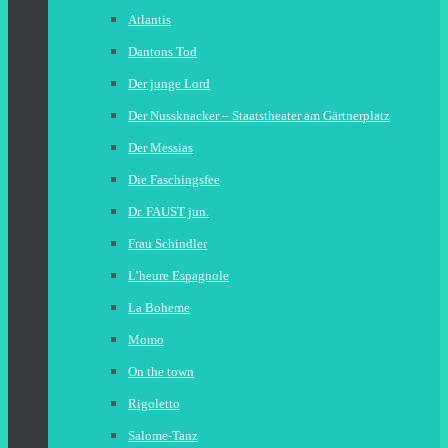
Atlantis
Dantons Tod
Der junge Lord
Der Nussknacker – Staatstheater am Gärtnerplatz
Der Messias
Die Faschingsfee
Dr. FAUST jun.
Frau Schindler
L’heure Espagnole
La Boheme
Momo
On the town
Rigoletto
Salome-Tanz