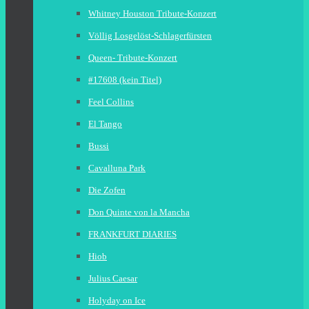
Whitney Houston Tribute-Konzert
Völlig Losgelöst-Schlagerfürsten
Queen- Tribute-Konzert
#17608 (kein Titel)
Feel Collins
El Tango
Bussi
Cavalluna Park
Die Zofen
Don Quinte von la Mancha
FRANKFURT DIARIES
Hiob
Julius Caesar
Holyday on Ice