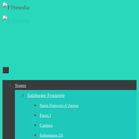
Zum
Inhalt
springen
Zum
Stages
Inhalt
Salzburger Festspiele
springen
Saint François d’Assise
Faust I
Carmen
Jedermann 26