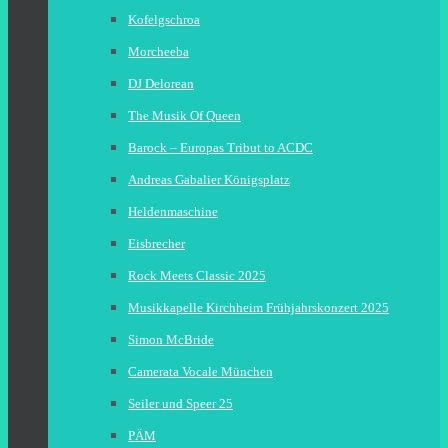
Kofelgschroa
Morcheeba
DJ Delorean
The Musik Of Queen
Barock – Europas Tribut to ACDC
Andreas Gabalier Königsplatz
Heldenmaschine
Eisbrecher
Rock Meets Classic 2025
Musikkapelle Kirchheim Frühjahrskonzert 2025
Simon McBride
Camerata Vocale München
Seiler und Speer 25
PÄM