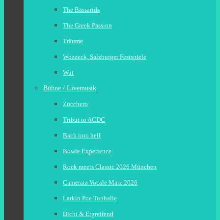
The Bassarids
The Greek Passion
Träume
Wozzeck, Salzburger Festspiele
Wut
Bühne / Livemusik
Zucchero
Tribut to ACDC
Back into hell
Bowie Experience
Rock meets Classic 2026 München
Camerata Vocale März 2026
Larkin Poe Tonhalle
Dicht & Ergreifend