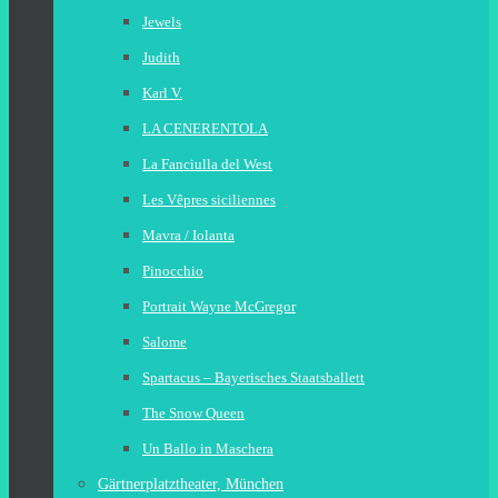
Jewels
Judith
Karl V.
LA CENERENTOLA
La Fanciulla del West
Les Vêpres siciliennes
Mavra / Iolanta
Pinocchio
Portrait Wayne McGregor
Salome
Spartacus – Bayerisches Staatsballett
The Snow Queen
Un Ballo in Maschera
Gärtnerplatztheater, München