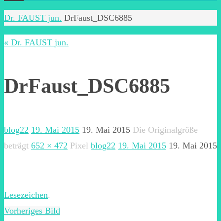
Start
Dr. FAUST jun.
DrFaust_DSC6885
« Dr. FAUST jun.
DrFaust_DSC6885
blog22
19. Mai 2015
19. Mai 2015
Die Originalgröße
beträgt
652 × 472
Pixel
blog22
19. Mai 2015
19. Mai 2015
Lesezeichen
.
Vorheriges Bild