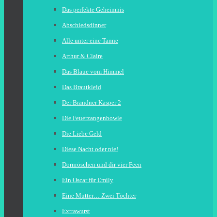
Das perfekte Geheimnis
Abschiedsdinner
Alle unter eine Tanne
Arthur & Claire
Das Blaue vom Himmel
Das Brautkleid
Der Brandner Kasper 2
Die Feuerzangenbowle
Die Liebe Geld
Diese Nacht oder nie!
Dornröschen und dir vier Feen
Ein Oscar für Emily
Eine Mutter… Zwei Töchter
Extrawurst