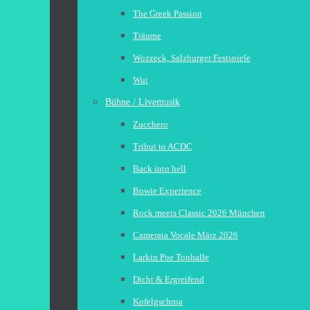
The Greek Passion
Träume
Wozzeck, Salzburger Festspiele
Wut
Bühne / Livemusik
Zucchero
Tribut to ACDC
Back into hell
Bowie Experience
Rock meets Classic 2026 München
Camerata Vocale März 2026
Larkin Poe Tonhalle
Dicht & Ergreifend
Kofelgschroa