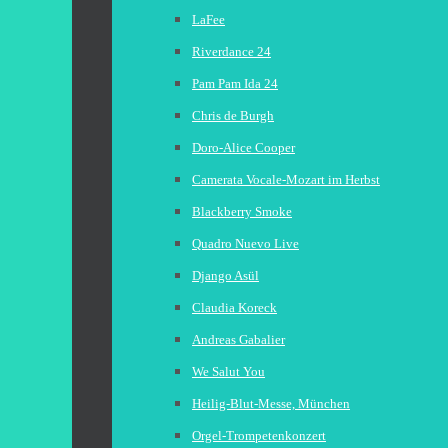
LaFee
Riverdance 24
Pam Pam Ida 24
Chris de Burgh
Doro-Alice Cooper
Camerata Vocale-Mozart im Herbst
Blackberry Smoke
Quadro Nuevo Live
Django Asül
Claudia Koreck
Andreas Gabalier
We Salut You
Heilig-Blut-Messe, München
Orgel-Trompetenkonzert