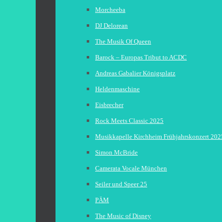
Morcheeba
DJ Delorean
The Musik Of Queen
Barock – Europas Tribut to ACDC
Andreas Gabalier Königsplatz
Heldenmaschine
Eisbrecher
Rock Meets Classic 2025
Musikkapelle Kirchheim Frühjahrskonzert 202
Simon McBride
Camerata Vocale München
Seiler und Speer 25
PÄM
The Music of Disney