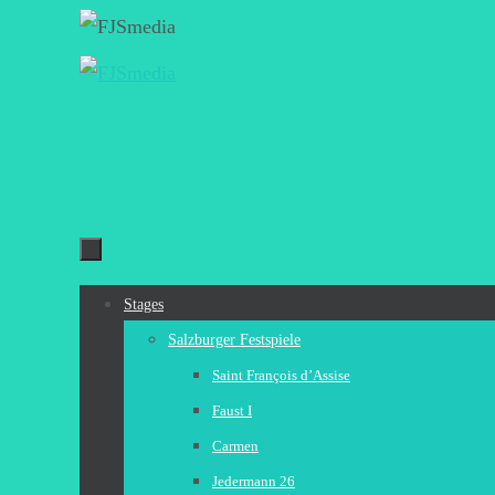
Zum
Inhalt
springen
Zum
Stages
Inhalt
Salzburger Festspiele
springen
Saint François d’Assise
Faust I
Carmen
Jedermann 26