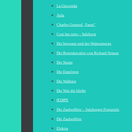
La Gioconda
Aida
Charles Gounod „Faust“
Cosi fan tutte – Salzburg
Der Ignorant und der Wahnsinnige
Der Rosenkavalier von Richard Strauss
Der Sturm
Die Empörten
Die Walküre
Die Wut die bleibt
ŒDIPE
Die Zauberflöte – Salzburger Festspiele
Die Zauberflöte
Elektra