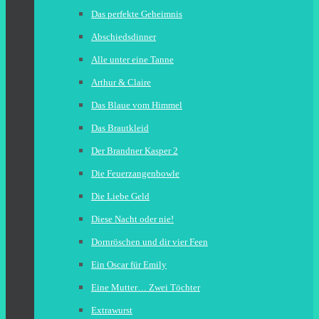
Das perfekte Geheimnis
Abschiedsdinner
Alle unter eine Tanne
Arthur & Claire
Das Blaue vom Himmel
Das Brautkleid
Der Brandner Kasper 2
Die Feuerzangenbowle
Die Liebe Geld
Diese Nacht oder nie!
Dornröschen und dir vier Feen
Ein Oscar für Emily
Eine Mutter… Zwei Töchter
Extrawurst