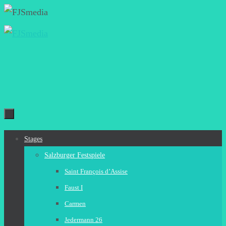
Zum
Inhalt
springen
Zum
Stages
Inhalt
Salzburger Festspiele
springen
Saint François d’Assise
Faust I
Carmen
Jedermann 26