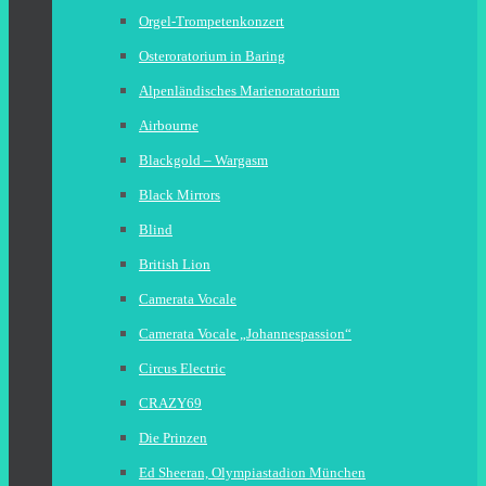
Orgel-Trompetenkonzert
Osteroratorium in Baring
Alpenländisches Marienoratorium
Airbourne
Blackgold – Wargasm
Black Mirrors
Blind
British Lion
Camerata Vocale
Camerata Vocale „Johannespassion“
Circus Electric
CRAZY69
Die Prinzen
Ed Sheeran, Olympiastadion München