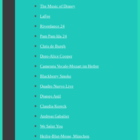
The Music of Disney
LaFee
Riverdance 24
Pam Pam Ida 24
Chris de Burgh
Doro-Alice Cooper
Camerata Vocale-Mozart im Herbst
Blackberry Smoke
Quadro Nuevo Live
Django Asül
Claudia Koreck
Andreas Gabalier
We Salut You
Heilig-Blut-Messe, München