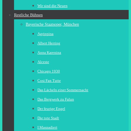
Wir sind die Neuen
Restliche Bühnen
Bayerische Staatsoper, München
Agrippina
Albert Herring
Anna Karenina
Alceste
Chicago 1930
Cosi Fan Tutte
Das Lächeln einer Sommernacht
Das Bergwerk zu Falun
Der feurige Engel
Die tote Stadt
I Masnadieri