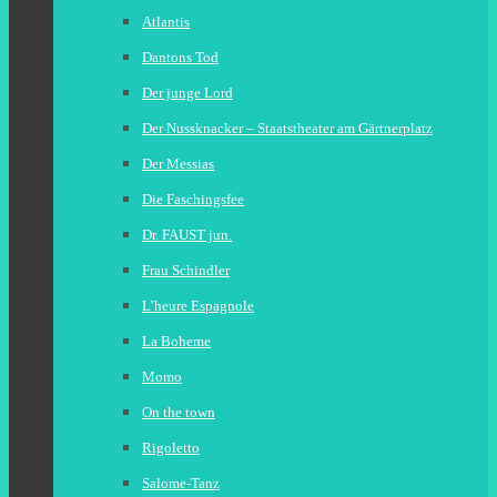
Atlantis
Dantons Tod
Der junge Lord
Der Nussknacker – Staatstheater am Gärtnerplatz
Der Messias
Die Faschingsfee
Dr. FAUST jun.
Frau Schindler
L’heure Espagnole
La Boheme
Momo
On the town
Rigoletto
Salome-Tanz