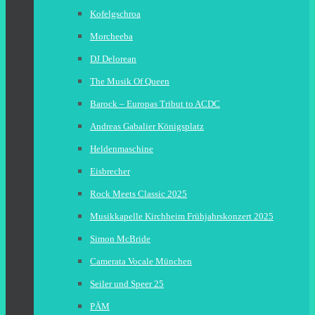
Kofelgschroa
Morcheeba
DJ Delorean
The Musik Of Queen
Barock – Europas Tribut to ACDC
Andreas Gabalier Königsplatz
Heldenmaschine
Eisbrecher
Rock Meets Classic 2025
Musikkapelle Kirchheim Frühjahrskonzert 2025
Simon McBride
Camerata Vocale München
Seiler und Speer 25
PÄM