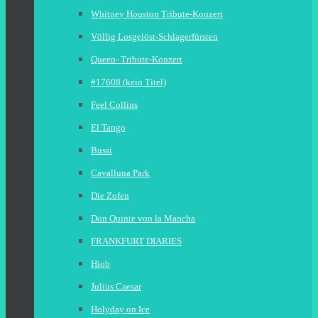
Whitney Houston Tribute-Konzert
Völlig Losgelöst-Schlagerfürsten
Queen- Tribute-Konzert
#17608 (kein Titel)
Feel Collins
El Tango
Bussi
Cavalluna Park
Die Zofen
Don Quinte von la Mancha
FRANKFURT DIARIES
Hiob
Julius Caesar
Holyday on Ice