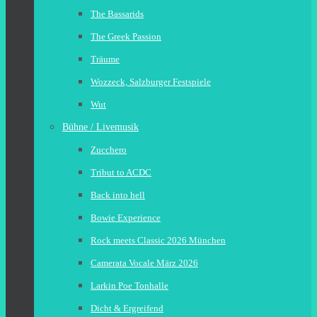
The Bassarids
The Greek Passion
Träume
Wozzeck, Salzburger Festspiele
Wut
Bühne / Livemusik
Zucchero
Tribut to ACDC
Back into hell
Bowie Experience
Rock meets Classic 2026 München
Camerata Vocale März 2026
Larkin Poe Tonhalle
Dicht & Ergreifend