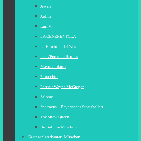
Jewels
Judith
Karl V.
LA CENERENTOLA
La Fanciulla del West
Les Vêpres siciliennes
Mavra / Iolanta
Pinocchio
Portrait Wayne McGregor
Salome
Spartacus – Bayerisches Staatsballett
The Snow Queen
Un Ballo in Maschera
Gärtnerplatztheater, München