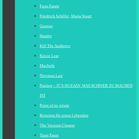
Farm Fatale
Friedrich Schiller; Maria Stuart
Genesis
Hamlet
Kill The Audience
König Lear
Macbeth
Nirvanas Last
Passing – IT’S SO EASY, WAS SCHWER ZU MACHEN
IST
Point of no return
Requiem für einen Lebenden
The Vacuum Cleaner
Yung Faust