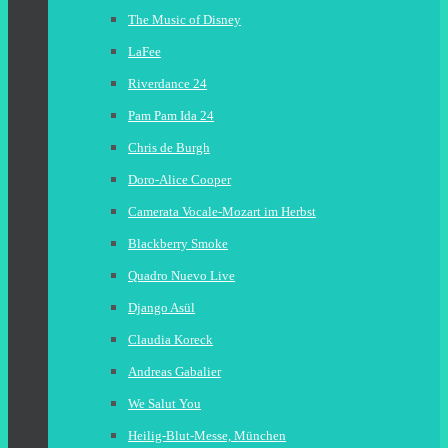
The Music of Disney
LaFee
Riverdance 24
Pam Pam Ida 24
Chris de Burgh
Doro-Alice Cooper
Camerata Vocale-Mozart im Herbst
Blackberry Smoke
Quadro Nuevo Live
Django Asül
Claudia Koreck
Andreas Gabalier
We Salut You
Heilig-Blut-Messe, München