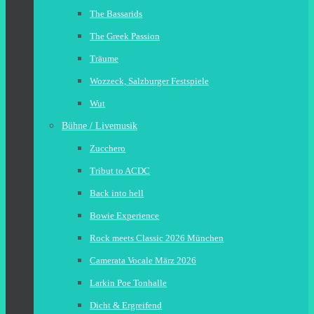
The Bassarids
The Greek Passion
Träume
Wozzeck, Salzburger Festspiele
Wut
Bühne / Livemusik
Zucchero
Tribut to ACDC
Back into hell
Bowie Experience
Rock meets Classic 2026 München
Camerata Vocale März 2026
Larkin Poe Tonhalle
Dicht & Ergreifend