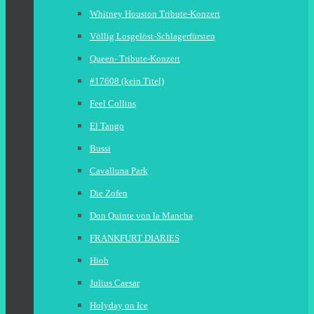
Whitney Houston Tribute-Konzert
Völlig Losgelöst-Schlagerfürsten
Queen- Tribute-Konzert
#17608 (kein Titel)
Feel Collins
El Tango
Bussi
Cavalluna Park
Die Zofen
Don Quinte von la Mancha
FRANKFURT DIARIES
Hiob
Julius Caesar
Holyday on Ice