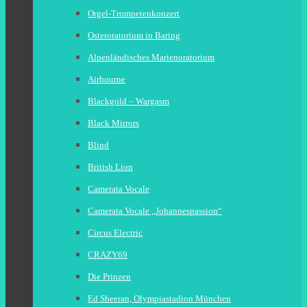
Orgel-Trompetenkonzert
Osteroratorium in Baring
Alpenländisches Marienoratorium
Airbourne
Blackgold – Wargasm
Black Mirrors
Blind
British Lion
Camerata Vocale
Camerata Vocale „Johannespassion“
Circus Electric
CRAZY69
Die Prinzen
Ed Sheeran, Olympiastadion München