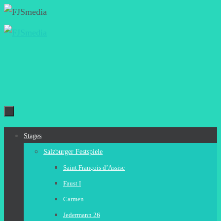
Zum
Inhalt
springen
Zum
Stages
Inhalt
Salzburger Festspiele
springen
Saint François d’Assise
Faust I
Carmen
Jedermann 26