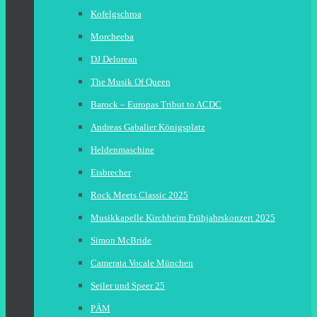
Kofelgschroa
Morcheeba
DJ Delorean
The Musik Of Queen
Barock – Europas Tribut to ACDC
Andreas Gabalier Königsplatz
Heldenmaschine
Eisbrecher
Rock Meets Classic 2025
Musikkapelle Kirchheim Frühjahrskonzert 2025
Simon McBride
Camerata Vocale München
Seiler und Speer 25
PÄM