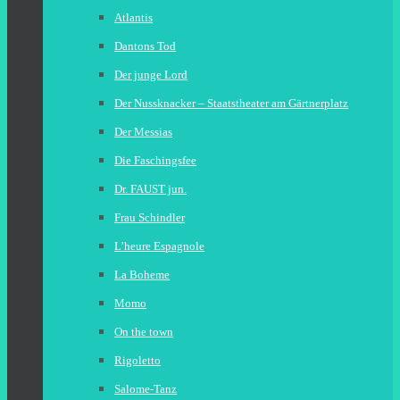
Atlantis
Dantons Tod
Der junge Lord
Der Nussknacker – Staatstheater am Gärtnerplatz
Der Messias
Die Faschingsfee
Dr. FAUST jun.
Frau Schindler
L’heure Espagnole
La Boheme
Momo
On the town
Rigoletto
Salome-Tanz