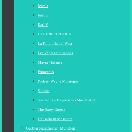
Jewels
Judith
Karl V.
LA CENERENTOLA
La Fanciulla del West
Les Vêpres siciliennes
Mavra / Iolanta
Pinocchio
Portrait Wayne McGregor
Salome
Spartacus – Bayerisches Staatsballett
The Snow Queen
Un Ballo in Maschera
Gärtnerplatztheater, München