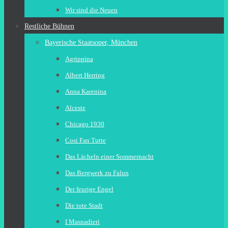
Wir sind die Neuen
Restliche Bühnen
Bayerische Staatsoper, München
Agrippina
Albert Herring
Anna Karenina
Alceste
Chicago 1930
Cosi Fan Tutte
Das Lächeln einer Sommernacht
Das Bergwerk zu Falun
Der feurige Engel
Die tote Stadt
I Masnadieri