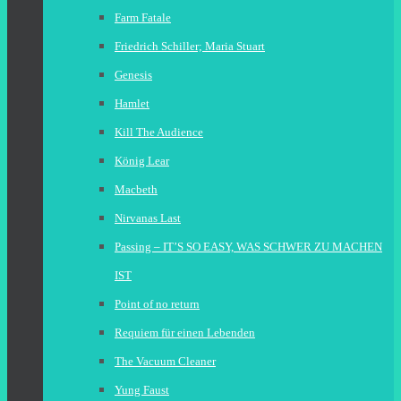
Farm Fatale
Friedrich Schiller; Maria Stuart
Genesis
Hamlet
Kill The Audience
König Lear
Macbeth
Nirvanas Last
Passing – IT’S SO EASY, WAS SCHWER ZU MACHEN
IST
Point of no return
Requiem für einen Lebenden
The Vacuum Cleaner
Yung Faust