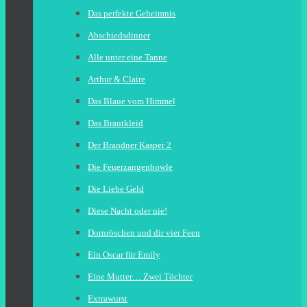
Das perfekte Geheimnis
Abschiedsdinner
Alle unter eine Tanne
Arthur & Claire
Das Blaue vom Himmel
Das Brautkleid
Der Brandner Kasper 2
Die Feuerzangenbowle
Die Liebe Geld
Diese Nacht oder nie!
Dornröschen und dir vier Feen
Ein Oscar für Emily
Eine Mutter… Zwei Töchter
Extrawurst