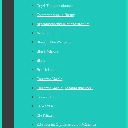
Orgel-Trompetenkonzert
Osteroratorium in Baring
Alpenländisches Marienoratorium
Airbourne
Blackgold – Wargasm
Black Mirrors
Blind
British Lion
Camerata Vocale
Camerata Vocale „Johannespassion“
Circus Electric
CRAZY69
Die Prinzen
Ed Sheeran, Olympiastadion München