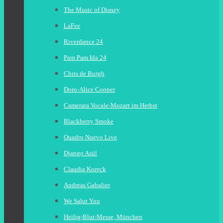
The Music of Disney
LaFee
Riverdance 24
Pam Pam Ida 24
Chris de Burgh
Doro-Alice Cooper
Camerata Vocale-Mozart im Herbst
Blackberry Smoke
Quadro Nuevo Live
Django Asül
Claudia Koreck
Andreas Gabalier
We Salut You
Heilig-Blut-Messe, München