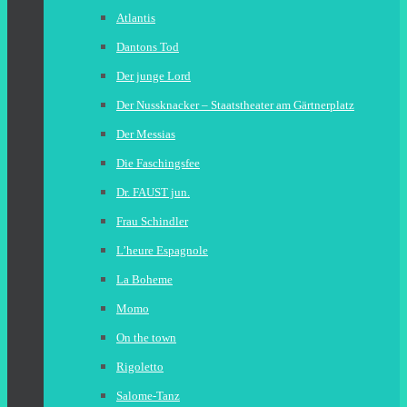
Atlantis
Dantons Tod
Der junge Lord
Der Nussknacker – Staatstheater am Gärtnerplatz
Der Messias
Die Faschingsfee
Dr. FAUST jun.
Frau Schindler
L’heure Espagnole
La Boheme
Momo
On the town
Rigoletto
Salome-Tanz