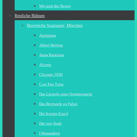
Wir sind die Neuen
Restliche Bühnen
Bayerische Staatsoper, München
Agrippina
Albert Herring
Anna Karenina
Alceste
Chicago 1930
Cosi Fan Tutte
Das Lächeln einer Sommernacht
Das Bergwerk zu Falun
Der feurige Engel
Die tote Stadt
I Masnadieri