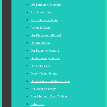
Das perfekte Geheimnis
Abschiedsdinner
Alle unter eine Tanne
Arthur & Claire
Das Blaue vom Himmel
Das Brautkleid
Der Brandner Kasper 2
Die Feuerzangenbowle
Die Liebe Geld
Diese Nacht oder nie!
Dornröschen und dir vier Feen
Ein Oscar für Emily
Eine Mutter… Zwei Töchter
Extrawurst