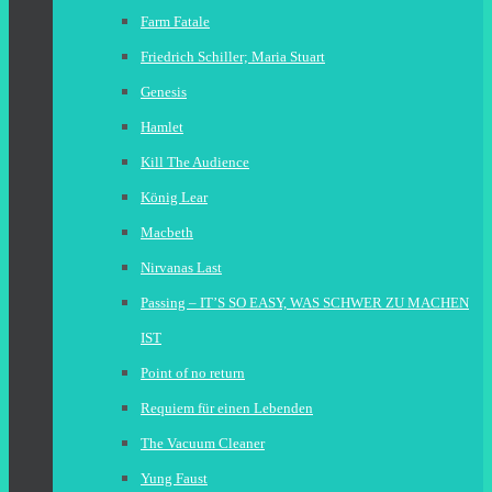
Farm Fatale
Friedrich Schiller; Maria Stuart
Genesis
Hamlet
Kill The Audience
König Lear
Macbeth
Nirvanas Last
Passing – IT’S SO EASY, WAS SCHWER ZU MACHEN
IST
Point of no return
Requiem für einen Lebenden
The Vacuum Cleaner
Yung Faust