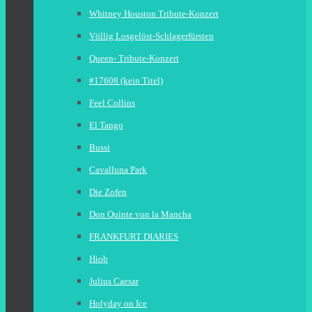
Whitney Houston Tribute-Konzert
Völlig Losgelöst-Schlagerfürsten
Queen- Tribute-Konzert
#17608 (kein Titel)
Feel Collins
El Tango
Bussi
Cavalluna Park
Die Zofen
Don Quinte von la Mancha
FRANKFURT DIARIES
Hiob
Julius Caesar
Holyday on Ice