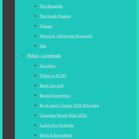
The Bassarids
The Greek Passion
Träume
Wozzeck, Salzburger Festspiele
Wut
Bühne / Livemusik
Zucchero
Tribut to ACDC
Back into hell
Bowie Experience
Rock meets Classic 2026 München
Camerata Vocale März 2026
Larkin Poe Tonhalle
Dicht & Ergreifend