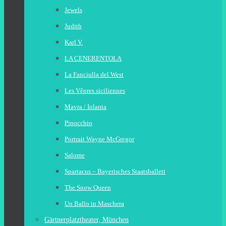
Jewels
Judith
Karl V.
LA CENERENTOLA
La Fanciulla del West
Les Vêpres siciliennes
Mavra / Iolanta
Pinocchio
Portrait Wayne McGregor
Salome
Spartacus – Bayerisches Staatsballett
The Snow Queen
Un Ballo in Maschera
Gärtnerplatztheater, München