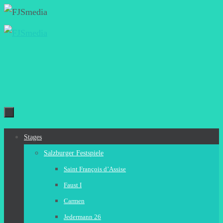
Zum
Inhalt
springen
Zum
Stages
Inhalt
Salzburger Festspiele
springen
Saint François d’Assise
Faust I
Carmen
Jedermann 26