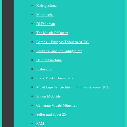
Kofelgschroa
Morcheeba
DJ Delorean
The Musik Of Queen
Barock – Europas Tribut to ACDC
Andreas Gabalier Königsplatz
Heldenmaschine
Eisbrecher
Rock Meets Classic 2025
Musikkapelle Kirchheim Frühjahrskonzert 2025
Simon McBride
Camerata Vocale München
Seiler und Speer 25
PÄM