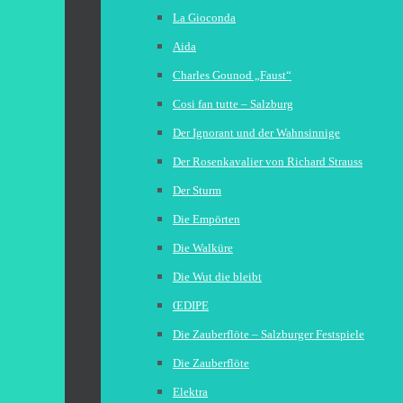
La Gioconda
Aida
Charles Gounod „Faust“
Cosi fan tutte – Salzburg
Der Ignorant und der Wahnsinnige
Der Rosenkavalier von Richard Strauss
Der Sturm
Die Empörten
Die Walküre
Die Wut die bleibt
ŒDIPE
Die Zauberflöte – Salzburger Festspiele
Die Zauberflöte
Elektra