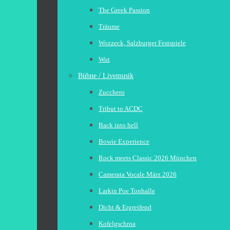
The Greek Passion
Träume
Wozzeck, Salzburger Festspiele
Wut
Bühne / Livemusik
Zucchero
Tribut to ACDC
Back into hell
Bowie Experience
Rock meets Classic 2026 München
Camerata Vocale März 2026
Larkin Poe Tonhalle
Dicht & Ergreifend
Kofelgschroa