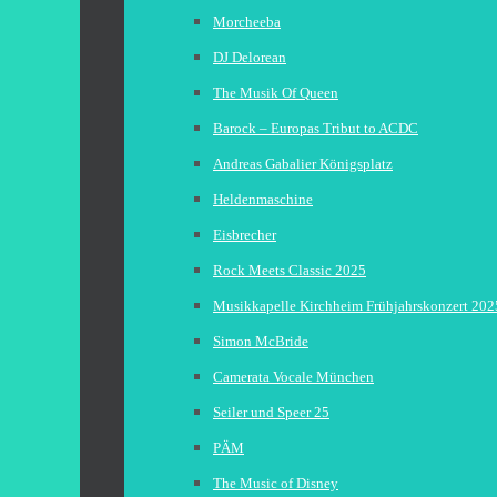
Morcheeba
DJ Delorean
The Musik Of Queen
Barock – Europas Tribut to ACDC
Andreas Gabalier Königsplatz
Heldenmaschine
Eisbrecher
Rock Meets Classic 2025
Musikkapelle Kirchheim Frühjahrskonzert 202
Simon McBride
Camerata Vocale München
Seiler und Speer 25
PÄM
The Music of Disney