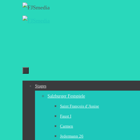
Zum
Inhalt
springen
Zum
Stages
Inhalt
Salzburger Festspiele
springen
Saint François d’Assise
Faust I
Carmen
Jedermann 26