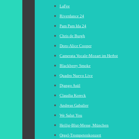
LaFee
Riverdance 24
Pam Pam Ida 24
Chris de Burgh
Doro-Alice Cooper
Camerata Vocale-Mozart im Herbst
Blackberry Smoke
Quadro Nuevo Live
Django Asül
Claudia Koreck
Andreas Gabalier
We Salut You
Heilig-Blut-Messe, München
Orgel-Trompetenkonzert