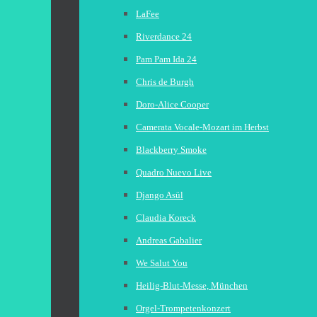
LaFee
Riverdance 24
Pam Pam Ida 24
Chris de Burgh
Doro-Alice Cooper
Camerata Vocale-Mozart im Herbst
Blackberry Smoke
Quadro Nuevo Live
Django Asül
Claudia Koreck
Andreas Gabalier
We Salut You
Heilig-Blut-Messe, München
Orgel-Trompetenkonzert