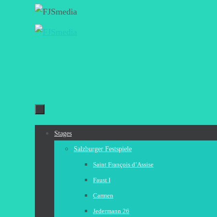
Zum
Inhalt
springen
Zum
Stages
Inhalt
Salzburger Festspiele
springen
Saint François d’Assise
Faust I
Carmen
Jedermann 26