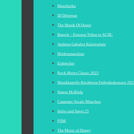
Morcheeba
DJ Delorean
The Musik Of Queen
Barock – Europas Tribut to ACDC
Andreas Gabalier Königsplatz
Heldenmaschine
Eisbrecher
Rock Meets Classic 2025
Musikkapelle Kirchheim Frühjahrskonzert 202
Simon McBride
Camerata Vocale München
Seiler und Speer 25
PÄM
The Music of Disney