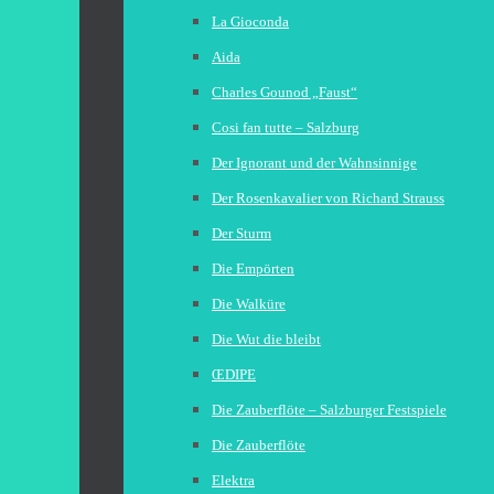
La Gioconda
Aida
Charles Gounod „Faust“
Cosi fan tutte – Salzburg
Der Ignorant und der Wahnsinnige
Der Rosenkavalier von Richard Strauss
Der Sturm
Die Empörten
Die Walküre
Die Wut die bleibt
ŒDIPE
Die Zauberflöte – Salzburger Festspiele
Die Zauberflöte
Elektra