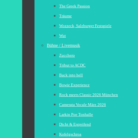
The Greek Passion
Träume
Wozzeck, Salzburger Festspiele
Wut
Bühne / Livemusik
Zucchero
Tribut to ACDC
Back into hell
Bowie Experience
Rock meets Classic 2026 München
Camerata Vocale März 2026
Larkin Poe Tonhalle
Dicht & Ergreifend
Kofelgschroa