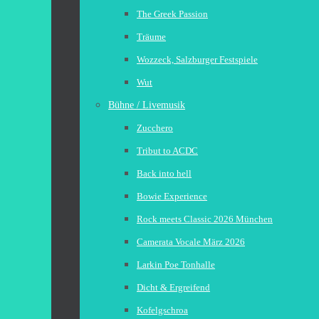
The Greek Passion
Träume
Wozzeck, Salzburger Festspiele
Wut
Bühne / Livemusik
Zucchero
Tribut to ACDC
Back into hell
Bowie Experience
Rock meets Classic 2026 München
Camerata Vocale März 2026
Larkin Poe Tonhalle
Dicht & Ergreifend
Kofelgschroa