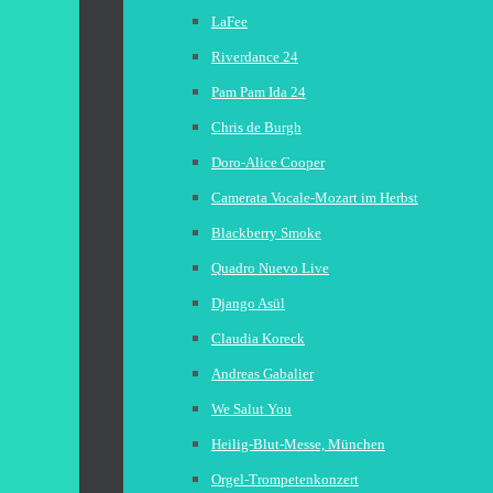
LaFee
Riverdance 24
Pam Pam Ida 24
Chris de Burgh
Doro-Alice Cooper
Camerata Vocale-Mozart im Herbst
Blackberry Smoke
Quadro Nuevo Live
Django Asül
Claudia Koreck
Andreas Gabalier
We Salut You
Heilig-Blut-Messe, München
Orgel-Trompetenkonzert