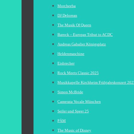
Morcheeba
DJ Delorean
The Musik Of Queen
Barock – Europas Tribut to ACDC
Andreas Gabalier Königsplatz
Heldenmaschine
Eisbrecher
Rock Meets Classic 2025
Musikkapelle Kirchheim Frühjahrskonzert 202
Simon McBride
Camerata Vocale München
Seiler und Speer 25
PÄM
The Music of Disney