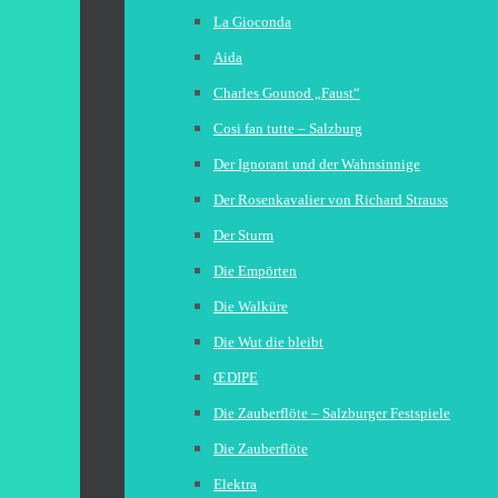
La Gioconda
Aida
Charles Gounod „Faust“
Cosi fan tutte – Salzburg
Der Ignorant und der Wahnsinnige
Der Rosenkavalier von Richard Strauss
Der Sturm
Die Empörten
Die Walküre
Die Wut die bleibt
ŒDIPE
Die Zauberflöte – Salzburger Festspiele
Die Zauberflöte
Elektra