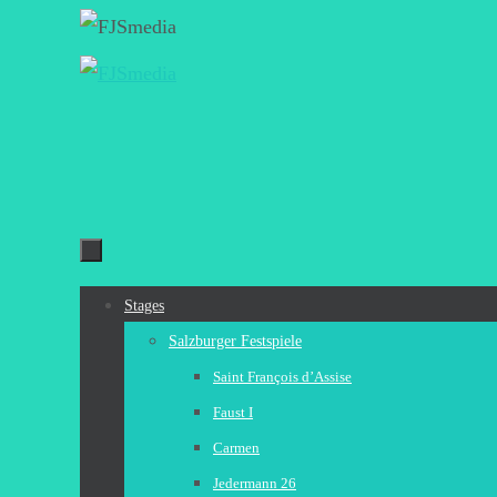
Zum
Inhalt
springen
Zum
Stages
Inhalt
Salzburger Festspiele
springen
Saint François d’Assise
Faust I
Carmen
Jedermann 26