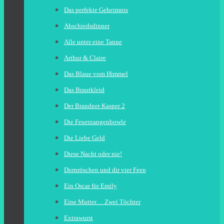
Das perfekte Geheimnis
Abschiedsdinner
Alle unter eine Tanne
Arthur & Claire
Das Blaue vom Himmel
Das Brautkleid
Der Brandner Kasper 2
Die Feuerzangenbowle
Die Liebe Geld
Diese Nacht oder nie!
Dornröschen und dir vier Feen
Ein Oscar für Emily
Eine Mutter… Zwei Töchter
Extrawurst