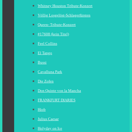
Whitney Houston Tribute-Konzert
Völlig Losgelöst-Schlagerfürsten
Queen- Tribute-Konzert
#17608 (kein Titel)
Feel Collins
El Tango
Bussi
Cavalluna Park
Die Zofen
Don Quinte von la Mancha
FRANKFURT DIARIES
Hiob
Julius Caesar
Holyday on Ice