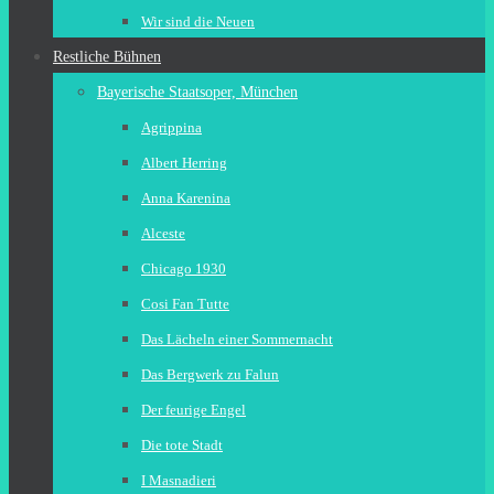
Wir sind die Neuen
Restliche Bühnen
Bayerische Staatsoper, München
Agrippina
Albert Herring
Anna Karenina
Alceste
Chicago 1930
Cosi Fan Tutte
Das Lächeln einer Sommernacht
Das Bergwerk zu Falun
Der feurige Engel
Die tote Stadt
I Masnadieri