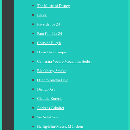
The Music of Disney
LaFee
Riverdance 24
Pam Pam Ida 24
Chris de Burgh
Doro-Alice Cooper
Camerata Vocale-Mozart im Herbst
Blackberry Smoke
Quadro Nuevo Live
Django Asül
Claudia Koreck
Andreas Gabalier
We Salut You
Heilig-Blut-Messe, München