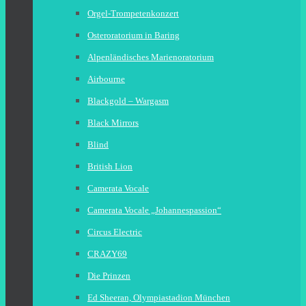
Orgel-Trompetenkonzert
Osteroratorium in Baring
Alpenländisches Marienoratorium
Airbourne
Blackgold – Wargasm
Black Mirrors
Blind
British Lion
Camerata Vocale
Camerata Vocale „Johannespassion“
Circus Electric
CRAZY69
Die Prinzen
Ed Sheeran, Olympiastadion München