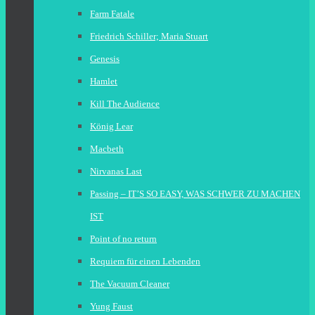
Farm Fatale
Friedrich Schiller; Maria Stuart
Genesis
Hamlet
Kill The Audience
König Lear
Macbeth
Nirvanas Last
Passing – IT’S SO EASY, WAS SCHWER ZU MACHEN
IST
Point of no return
Requiem für einen Lebenden
The Vacuum Cleaner
Yung Faust