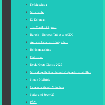
Kofelgschroa
Morcheeba
DJ Delorean
The Musik Of Queen
Barock – Europas Tribut to ACDC
Andreas Gabalier Königsplatz
Heldenmaschine
Eisbrecher
Rock Meets Classic 2025
Musikkapelle Kirchheim Frühjahrskonzert 2025
Simon McBride
Camerata Vocale München
Seiler und Speer 25
PÄM