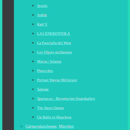
Jewels
Judith
Karl V.
LA CENERENTOLA
La Fanciulla del West
Les Vêpres siciliennes
Mavra / Iolanta
Pinocchio
Portrait Wayne McGregor
Salome
Spartacus – Bayerisches Staatsballett
The Snow Queen
Un Ballo in Maschera
Gärtnerplatztheater, München