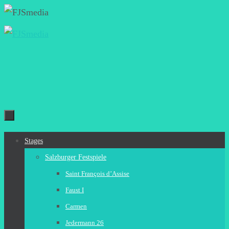
Zum
Inhalt
springen
Zum
Stages
Inhalt
Salzburger Festspiele
springen
Saint François d’Assise
Faust I
Carmen
Jedermann 26