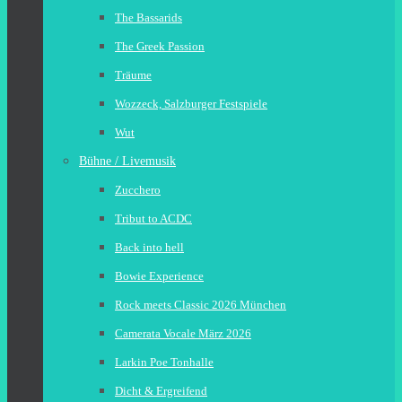
The Bassarids
The Greek Passion
Träume
Wozzeck, Salzburger Festspiele
Wut
Bühne / Livemusik
Zucchero
Tribut to ACDC
Back into hell
Bowie Experience
Rock meets Classic 2026 München
Camerata Vocale März 2026
Larkin Poe Tonhalle
Dicht & Ergreifend