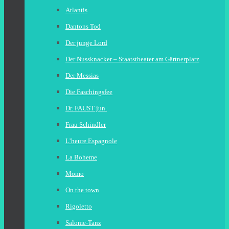
Atlantis
Dantons Tod
Der junge Lord
Der Nussknacker – Staatstheater am Gärtnerplatz
Der Messias
Die Faschingsfee
Dr. FAUST jun.
Frau Schindler
L’heure Espagnole
La Boheme
Momo
On the town
Rigoletto
Salome-Tanz