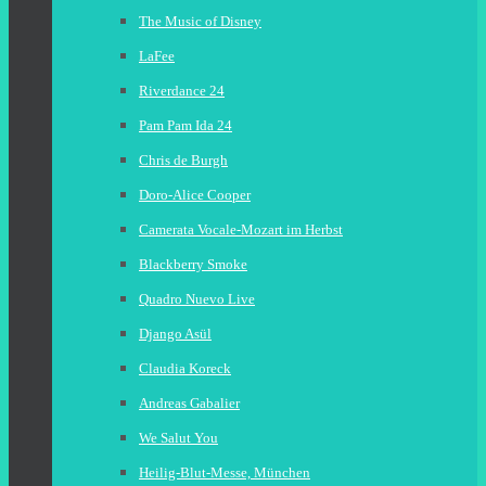
The Music of Disney
LaFee
Riverdance 24
Pam Pam Ida 24
Chris de Burgh
Doro-Alice Cooper
Camerata Vocale-Mozart im Herbst
Blackberry Smoke
Quadro Nuevo Live
Django Asül
Claudia Koreck
Andreas Gabalier
We Salut You
Heilig-Blut-Messe, München