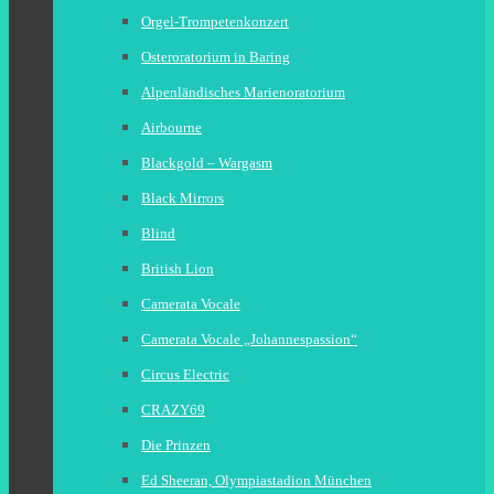
Orgel-Trompetenkonzert
Osteroratorium in Baring
Alpenländisches Marienoratorium
Airbourne
Blackgold – Wargasm
Black Mirrors
Blind
British Lion
Camerata Vocale
Camerata Vocale „Johannespassion“
Circus Electric
CRAZY69
Die Prinzen
Ed Sheeran, Olympiastadion München