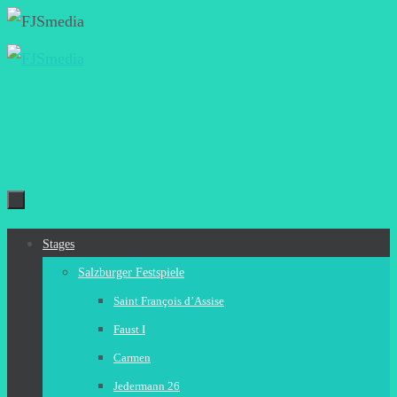
Zum
Inhalt
springen
Zum
Stages
Inhalt
Salzburger Festspiele
springen
Saint François d’Assise
Faust I
Carmen
Jedermann 26