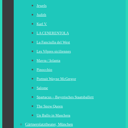
Jewels
Judith
Karl V.
LA CENERENTOLA
La Fanciulla del West
Les Vêpres siciliennes
Mavra / Iolanta
Pinocchio
Portrait Wayne McGregor
Salome
Spartacus – Bayerisches Staatsballett
The Snow Queen
Un Ballo in Maschera
Gärtnerplatztheater, München