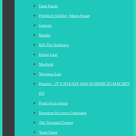
Farm Fatale
Friedrich Schiller; Maria Stuart
Genesis
Hamlet
Kill The Audience
König Lear
Macbeth
Nirvanas Last
Passing – IT’S SO EASY, WAS SCHWER ZU MACHEN
IST
Point of no return
Requiem für einen Lebenden
The Vacuum Cleaner
Yung Faust