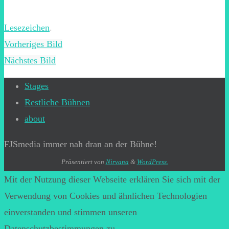
Lesezeichen
.
Vorheriges Bild
Nächstes Bild
Stages
Restliche Bühnen
about
FJSmedia immer nah dran an der Bühne!
Präsentiert von
Nirvana
&
WordPress.
Mit der Nutzung dieser Webseite erklären Sie sich mit der
Verwendung von Cookies und ähnlichen Technologien
einverstanden und stimmen unseren
Datenschutzbestimmungen zu.