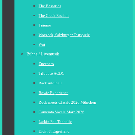
The Bassarids
The Greek Passion
Träume
Wozzeck, Salzburger Festspiele
Wut
Bühne / Livemusik
Zucchero
Tribut to ACDC
Back into hell
Bowie Experience
Rock meets Classic 2026 München
Camerata Vocale März 2026
Larkin Poe Tonhalle
Dicht & Ergreifend