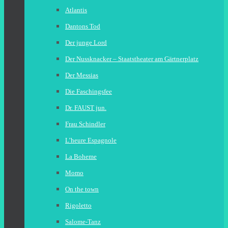
Atlantis
Dantons Tod
Der junge Lord
Der Nussknacker – Staatstheater am Gärtnerplatz
Der Messias
Die Faschingsfee
Dr. FAUST jun.
Frau Schindler
L’heure Espagnole
La Boheme
Momo
On the town
Rigoletto
Salome-Tanz