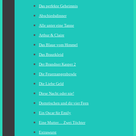
Das perfekte Geheimnis
Abschiedsdinner
Alle unter eine Tanne
Arthur & Claire
Das Blaue vom Himmel
Das Brautkleid
Der Brandner Kasper 2
Die Feuerzangenbowle
Die Liebe Geld
Diese Nacht oder nie!
Dornröschen und dir vier Feen
Ein Oscar für Emily
Eine Mutter… Zwei Töchter
Extrawurst