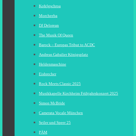
Kofelgschroa
Morcheeba
DJ Delorean
The Musik Of Queen
Barock – Europas Tribut to ACDC
Andreas Gabalier Königsplatz
Heldenmaschine
Eisbrecher
Rock Meets Classic 2025
Musikkapelle Kirchheim Frühjahrskonzert 2025
Simon McBride
Camerata Vocale München
Seiler und Speer 25
PÄM