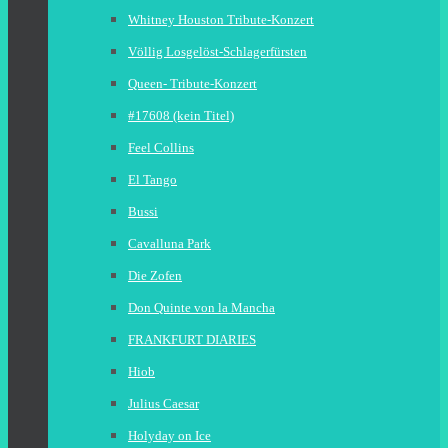
Whitney Houston Tribute-Konzert
Völlig Losgelöst-Schlagerfürsten
Queen- Tribute-Konzert
#17608 (kein Titel)
Feel Collins
El Tango
Bussi
Cavalluna Park
Die Zofen
Don Quinte von la Mancha
FRANKFURT DIARIES
Hiob
Julius Caesar
Holyday on Ice