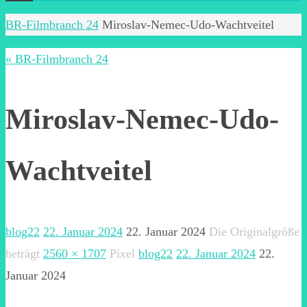
Start
BR-Filmbranch 24
Miroslav-Nemec-Udo-Wachtveitel
« BR-Filmbranch 24
Miroslav-Nemec-Udo-
Wachtveitel
blog22
22. Januar 2024
22. Januar 2024
Die Originalgröße
beträgt
2560 × 1707
Pixel
blog22
22. Januar 2024
22.
Januar 2024