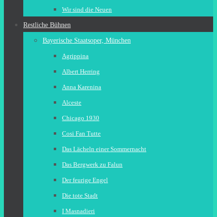
Wir sind die Neuen
Restliche Bühnen
Bayerische Staatsoper, München
Agrippina
Albert Herring
Anna Karenina
Alceste
Chicago 1930
Cosi Fan Tutte
Das Lächeln einer Sommernacht
Das Bergwerk zu Falun
Der feurige Engel
Die tote Stadt
I Masnadieri