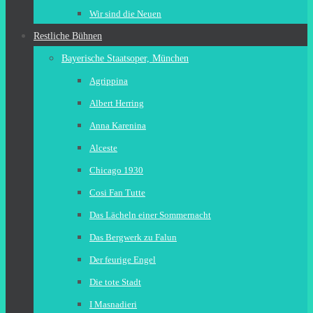
Wir sind die Neuen
Restliche Bühnen
Bayerische Staatsoper, München
Agrippina
Albert Herring
Anna Karenina
Alceste
Chicago 1930
Cosi Fan Tutte
Das Lächeln einer Sommernacht
Das Bergwerk zu Falun
Der feurige Engel
Die tote Stadt
I Masnadieri