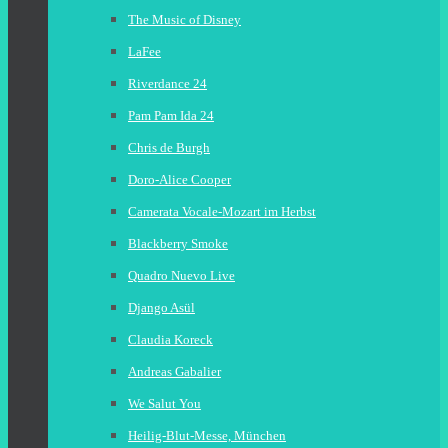
The Music of Disney
LaFee
Riverdance 24
Pam Pam Ida 24
Chris de Burgh
Doro-Alice Cooper
Camerata Vocale-Mozart im Herbst
Blackberry Smoke
Quadro Nuevo Live
Django Asül
Claudia Koreck
Andreas Gabalier
We Salut You
Heilig-Blut-Messe, München