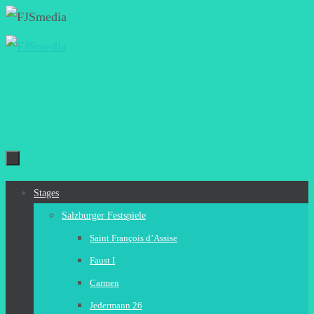
Zum
Inhalt
springen
Zum
Stages
Inhalt
Salzburger Festspiele
springen
Saint François d’Assise
Faust I
Carmen
Jedermann 26