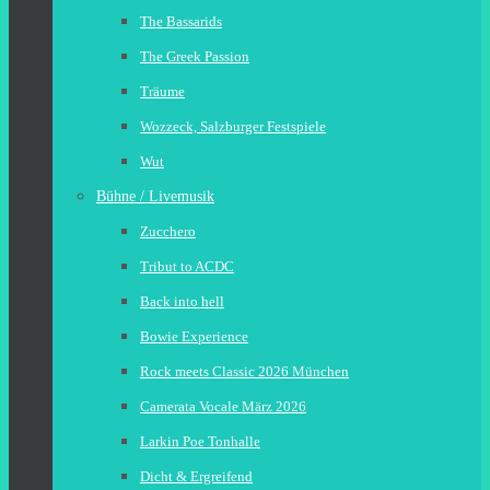
The Bassarids
The Greek Passion
Träume
Wozzeck, Salzburger Festspiele
Wut
Bühne / Livemusik
Zucchero
Tribut to ACDC
Back into hell
Bowie Experience
Rock meets Classic 2026 München
Camerata Vocale März 2026
Larkin Poe Tonhalle
Dicht & Ergreifend