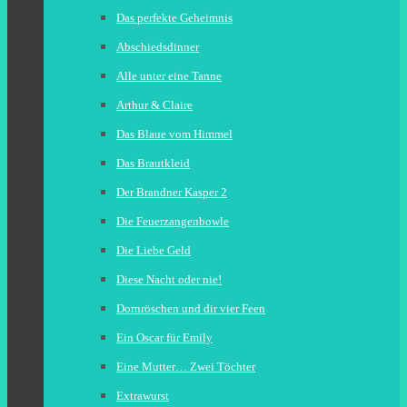
Das perfekte Geheimnis
Abschiedsdinner
Alle unter eine Tanne
Arthur & Claire
Das Blaue vom Himmel
Das Brautkleid
Der Brandner Kasper 2
Die Feuerzangenbowle
Die Liebe Geld
Diese Nacht oder nie!
Dornröschen und dir vier Feen
Ein Oscar für Emily
Eine Mutter… Zwei Töchter
Extrawurst