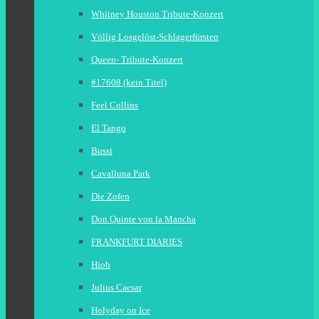
Whitney Houston Tribute-Konzert
Völlig Losgelöst-Schlagerfürsten
Queen- Tribute-Konzert
#17608 (kein Titel)
Feel Collins
El Tango
Bussi
Cavalluna Park
Die Zofen
Don Quinte von la Mancha
FRANKFURT DIARIES
Hiob
Julius Caesar
Holyday on Ice