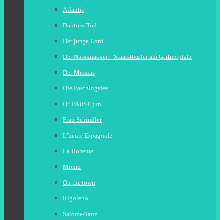
Atlantis
Dantons Tod
Der junge Lord
Der Nussknacker – Staatstheater am Gärtnerplatz
Der Messias
Die Faschingsfee
Dr. FAUST jun.
Frau Schindler
L’heure Espagnole
La Boheme
Momo
On the town
Rigoletto
Salome-Tanz