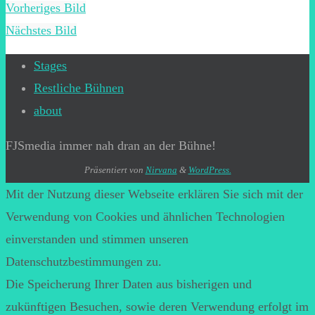
Vorheriges Bild
Nächstes Bild
Stages
Restliche Bühnen
about
FJSmedia immer nah dran an der Bühne!
Präsentiert von
Nirvana
&
WordPress.
Mit der Nutzung dieser Webseite erklären Sie sich mit der
Verwendung von Cookies und ähnlichen Technologien
einverstanden und stimmen unseren
Datenschutzbestimmungen zu.
Die Speicherung Ihrer Daten aus bisherigen und
zukünftigen Besuchen, sowie deren Verwendung erfolgt im