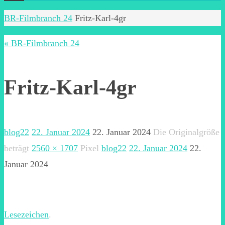
Start
BR-Filmbranch 24
Fritz-Karl-4gr
« BR-Filmbranch 24
Fritz-Karl-4gr
blog22
22. Januar 2024
22. Januar 2024
Die Originalgröße
beträgt
2560 × 1707
Pixel
blog22
22. Januar 2024
22.
Januar 2024
Lesezeichen
.