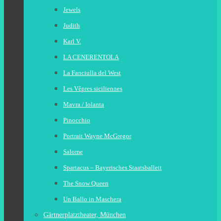
Jewels
Judith
Karl V.
LA CENERENTOLA
La Fanciulla del West
Les Vêpres siciliennes
Mavra / Iolanta
Pinocchio
Portrait Wayne McGregor
Salome
Spartacus – Bayerisches Staatsballett
The Snow Queen
Un Ballo in Maschera
Gärtnerplatztheater, München