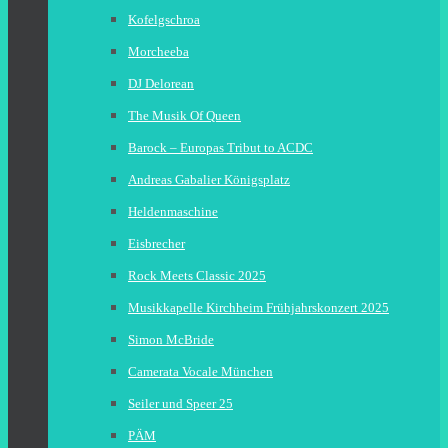
Kofelgschroa
Morcheeba
DJ Delorean
The Musik Of Queen
Barock – Europas Tribut to ACDC
Andreas Gabalier Königsplatz
Heldenmaschine
Eisbrecher
Rock Meets Classic 2025
Musikkapelle Kirchheim Frühjahrskonzert 2025
Simon McBride
Camerata Vocale München
Seiler und Speer 25
PÄM