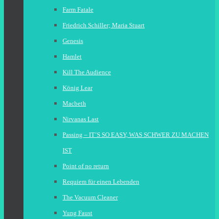
Farm Fatale
Friedrich Schiller; Maria Stuart
Genesis
Hamlet
Kill The Audience
König Lear
Macbeth
Nirvanas Last
Passing – IT’S SO EASY, WAS SCHWER ZU MACHEN
IST
Point of no return
Requiem für einen Lebenden
The Vacuum Cleaner
Yung Faust