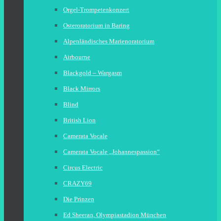
Orgel-Trompetenkonzert
Osteroratorium in Baring
Alpenländisches Marienoratorium
Airbourne
Blackgold – Wargasm
Black Mirrors
Blind
British Lion
Camerata Vocale
Camerata Vocale „Johannespassion“
Circus Electric
CRAZY69
Die Prinzen
Ed Sheeran, Olympiastadion München