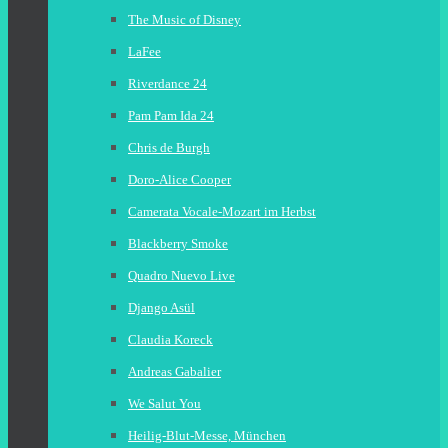
The Music of Disney
LaFee
Riverdance 24
Pam Pam Ida 24
Chris de Burgh
Doro-Alice Cooper
Camerata Vocale-Mozart im Herbst
Blackberry Smoke
Quadro Nuevo Live
Django Asül
Claudia Koreck
Andreas Gabalier
We Salut You
Heilig-Blut-Messe, München