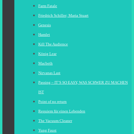
Farm Fatale
Friedrich Schiller; Maria Stuart
Genesis
Hamlet
Kill The Audience
König Lear
Macbeth
Nirvanas Last
Passing – IT’S SO EASY, WAS SCHWER ZU MACHEN
IST
Point of no return
Requiem für einen Lebenden
The Vacuum Cleaner
Yung Faust