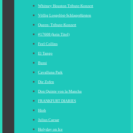
Whitney Houston Tribute-Konzert
Völlig Losgelöst-Schlagerfürsten
Queen- Tribute-Konzert
#17608 (kein Titel)
Feel Collins
El Tango
Bussi
Cavalluna Park
Die Zofen
Don Quinte von la Mancha
FRANKFURT DIARIES
Hiob
Julius Caesar
Holyday on Ice