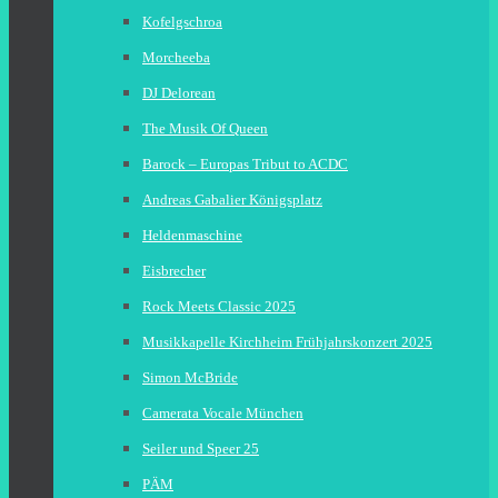
Kofelgschroa
Morcheeba
DJ Delorean
The Musik Of Queen
Barock – Europas Tribut to ACDC
Andreas Gabalier Königsplatz
Heldenmaschine
Eisbrecher
Rock Meets Classic 2025
Musikkapelle Kirchheim Frühjahrskonzert 2025
Simon McBride
Camerata Vocale München
Seiler und Speer 25
PÄM