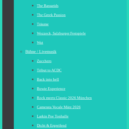
The Bassarids
The Greek Passion
Träume
Wozzeck, Salzburger Festspiele
Wut
Bühne / Livemusik
Zucchero
Tribut to ACDC
Back into hell
Bowie Experience
Rock meets Classic 2026 München
Camerata Vocale März 2026
Larkin Poe Tonhalle
Dicht & Ergreifend