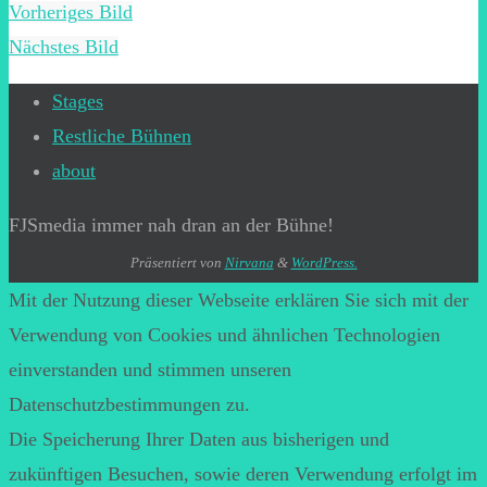
Vorheriges Bild
Nächstes Bild
Stages
Restliche Bühnen
about
FJSmedia immer nah dran an der Bühne!
Präsentiert von
Nirvana
&
WordPress.
Mit der Nutzung dieser Webseite erklären Sie sich mit der
Verwendung von Cookies und ähnlichen Technologien
einverstanden und stimmen unseren
Datenschutzbestimmungen zu.
Die Speicherung Ihrer Daten aus bisherigen und
zukünftigen Besuchen, sowie deren Verwendung erfolgt im