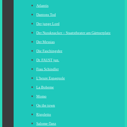
Atlantis
Dantons Tod
Der junge Lord
Der Nussknacker – Staatstheater am Gärtnerplatz
Der Messias
Die Faschingsfee
Dr. FAUST jun.
Frau Schindler
L’heure Espagnole
La Boheme
Momo
On the town
Rigoletto
Salome-Tanz