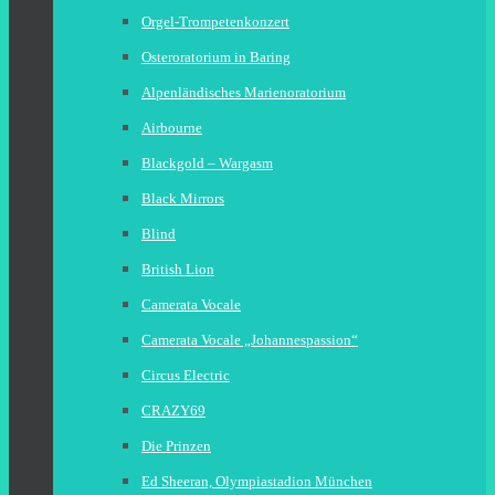
Orgel-Trompetenkonzert
Osteroratorium in Baring
Alpenländisches Marienoratorium
Airbourne
Blackgold – Wargasm
Black Mirrors
Blind
British Lion
Camerata Vocale
Camerata Vocale „Johannespassion“
Circus Electric
CRAZY69
Die Prinzen
Ed Sheeran, Olympiastadion München