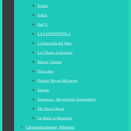
Jewels
Judith
Karl V.
LA CENERENTOLA
La Fanciulla del West
Les Vêpres siciliennes
Mavra / Iolanta
Pinocchio
Portrait Wayne McGregor
Salome
Spartacus – Bayerisches Staatsballett
The Snow Queen
Un Ballo in Maschera
Gärtnerplatztheater, München