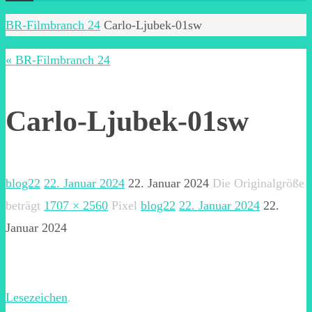
Start
BR-Filmbranch 24
Carlo-Ljubek-01sw
« BR-Filmbranch 24
Carlo-Ljubek-01sw
blog22
22. Januar 2024
22. Januar 2024
Die Originalgröße
beträgt
1707 × 2560
Pixel
blog22
22. Januar 2024
22.
Januar 2024
Lesezeichen
.