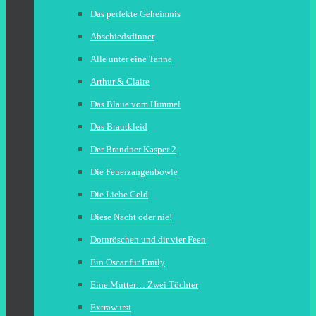
Das perfekte Geheimnis
Abschiedsdinner
Alle unter eine Tanne
Arthur & Claire
Das Blaue vom Himmel
Das Brautkleid
Der Brandner Kasper 2
Die Feuerzangenbowle
Die Liebe Geld
Diese Nacht oder nie!
Dornröschen und dir vier Feen
Ein Oscar für Emily
Eine Mutter… Zwei Töchter
Extrawurst