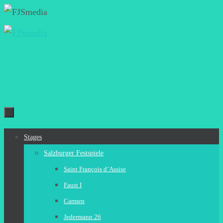
Zum
Inhalt
springen
Zum
Stages
Inhalt
Salzburger Festspiele
springen
Saint François d’Assise
Faust I
Carmen
Jedermann 26