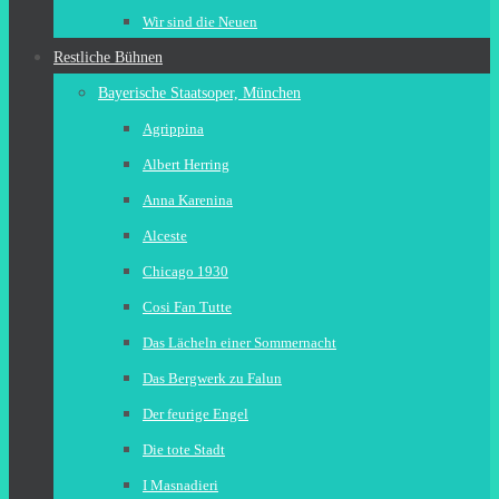
Wir sind die Neuen
Restliche Bühnen
Bayerische Staatsoper, München
Agrippina
Albert Herring
Anna Karenina
Alceste
Chicago 1930
Cosi Fan Tutte
Das Lächeln einer Sommernacht
Das Bergwerk zu Falun
Der feurige Engel
Die tote Stadt
I Masnadieri