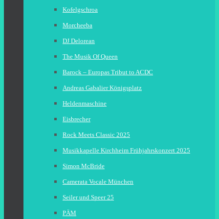
Kofelgschroa
Morcheeba
DJ Delorean
The Musik Of Queen
Barock – Europas Tribut to ACDC
Andreas Gabalier Königsplatz
Heldenmaschine
Eisbrecher
Rock Meets Classic 2025
Musikkapelle Kirchheim Frühjahrskonzert 2025
Simon McBride
Camerata Vocale München
Seiler und Speer 25
PÄM