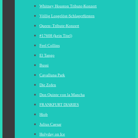
Whitney Houston Tribute-Konzert
Völlig Losgelöst-Schlagerfürsten
Queen- Tribute-Konzert
#17608 (kein Titel)
Feel Collins
El Tango
Bussi
Cavalluna Park
Die Zofen
Don Quinte von la Mancha
FRANKFURT DIARIES
Hiob
Julius Caesar
Holyday on Ice