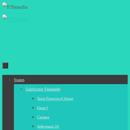
Zum
Inhalt
springen
Zum
Stages
Inhalt
Salzburger Festspiele
springen
Saint François d’Assise
Faust I
Carmen
Jedermann 26