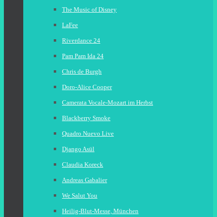
The Music of Disney
LaFee
Riverdance 24
Pam Pam Ida 24
Chris de Burgh
Doro-Alice Cooper
Camerata Vocale-Mozart im Herbst
Blackberry Smoke
Quadro Nuevo Live
Django Asül
Claudia Koreck
Andreas Gabalier
We Salut You
Heilig-Blut-Messe, München