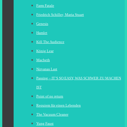
Farm Fatale
Friedrich Schiller; Maria Stuart
Genesis
Hamlet
Kill The Audience
König Lear
Macbeth
Nirvanas Last
Passing – IT’S SO EASY, WAS SCHWER ZU MACHEN
IST
Point of no return
Requiem für einen Lebenden
The Vacuum Cleaner
Yung Faust