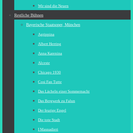
Wir sind die Neuen
Restliche Bühnen
Bayerische Staatsoper, München
Agrippina
Albert Herring
Anna Karenina
Alceste
Chicago 1930
Cosi Fan Tutte
Das Lächeln einer Sommernacht
Das Bergwerk zu Falun
Der feurige Engel
Die tote Stadt
I Masnadieri