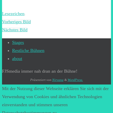
Lesezeichen
.
Vorheriges Bild
Nächstes Bild
Stages
Restliche Bühnen
about
FJSmedia immer nah dran an der Bühne!
Präsentiert von
Nirvana
&
WordPress.
Mit der Nutzung dieser Webseite erklären Sie sich mit der
Verwendung von Cookies und ähnlichen Technologien
einverstanden und stimmen unseren
Datenschutzbestimmungen zu.