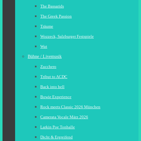
The Bassarids
The Greek Passion
Träume
Wozzeck, Salzburger Festspiele
Wut
Bühne / Livemusik
Zucchero
Tribut to ACDC
Back into hell
Bowie Experience
Rock meets Classic 2026 München
Camerata Vocale März 2026
Larkin Poe Tonhalle
Dicht & Ergreifend