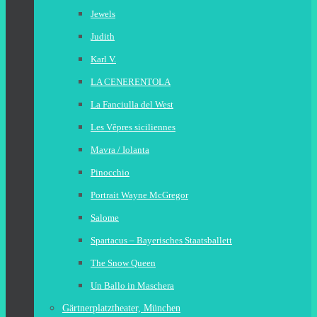
Jewels
Judith
Karl V.
LA CENERENTOLA
La Fanciulla del West
Les Vêpres siciliennes
Mavra / Iolanta
Pinocchio
Portrait Wayne McGregor
Salome
Spartacus – Bayerisches Staatsballett
The Snow Queen
Un Ballo in Maschera
Gärtnerplatztheater, München