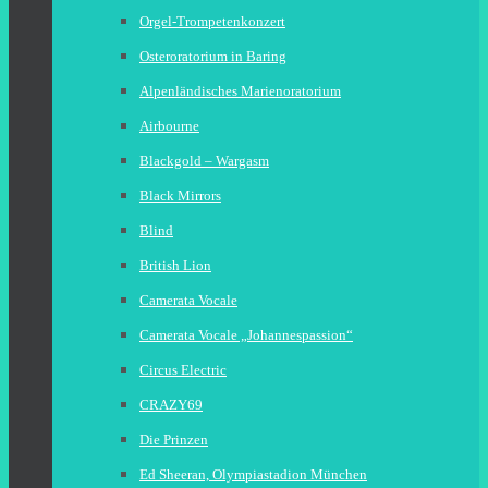
Orgel-Trompetenkonzert
Osteroratorium in Baring
Alpenländisches Marienoratorium
Airbourne
Blackgold – Wargasm
Black Mirrors
Blind
British Lion
Camerata Vocale
Camerata Vocale „Johannespassion“
Circus Electric
CRAZY69
Die Prinzen
Ed Sheeran, Olympiastadion München