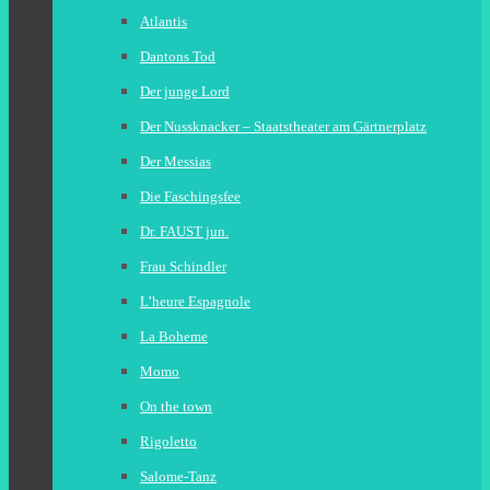
Atlantis
Dantons Tod
Der junge Lord
Der Nussknacker – Staatstheater am Gärtnerplatz
Der Messias
Die Faschingsfee
Dr. FAUST jun.
Frau Schindler
L’heure Espagnole
La Boheme
Momo
On the town
Rigoletto
Salome-Tanz