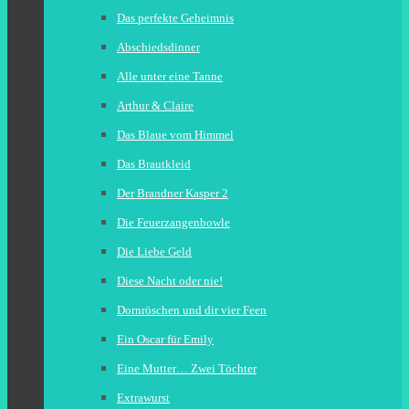
Das perfekte Geheimnis
Abschiedsdinner
Alle unter eine Tanne
Arthur & Claire
Das Blaue vom Himmel
Das Brautkleid
Der Brandner Kasper 2
Die Feuerzangenbowle
Die Liebe Geld
Diese Nacht oder nie!
Dornröschen und dir vier Feen
Ein Oscar für Emily
Eine Mutter… Zwei Töchter
Extrawurst