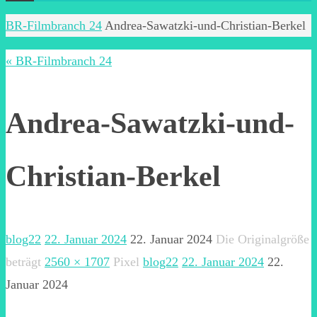
Start
BR-Filmbranch 24
Andrea-Sawatzki-und-Christian-Berkel
« BR-Filmbranch 24
Andrea-Sawatzki-und-
Christian-Berkel
blog22
22. Januar 2024
22. Januar 2024
Die Originalgröße
beträgt
2560 × 1707
Pixel
blog22
22. Januar 2024
22.
Januar 2024