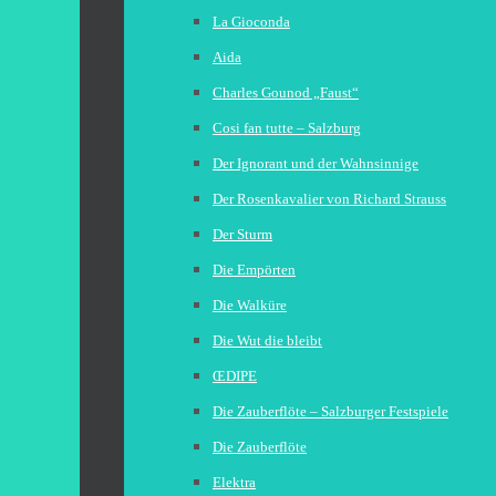
La Gioconda
Aida
Charles Gounod „Faust“
Cosi fan tutte – Salzburg
Der Ignorant und der Wahnsinnige
Der Rosenkavalier von Richard Strauss
Der Sturm
Die Empörten
Die Walküre
Die Wut die bleibt
ŒDIPE
Die Zauberflöte – Salzburger Festspiele
Die Zauberflöte
Elektra