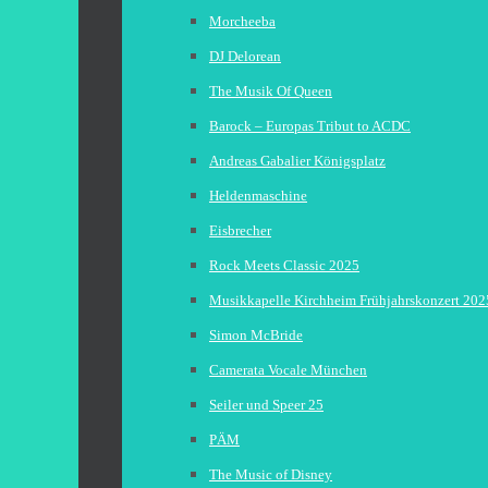
Morcheeba
DJ Delorean
The Musik Of Queen
Barock – Europas Tribut to ACDC
Andreas Gabalier Königsplatz
Heldenmaschine
Eisbrecher
Rock Meets Classic 2025
Musikkapelle Kirchheim Frühjahrskonzert 202
Simon McBride
Camerata Vocale München
Seiler und Speer 25
PÄM
The Music of Disney