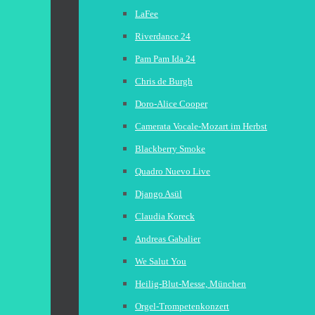
LaFee
Riverdance 24
Pam Pam Ida 24
Chris de Burgh
Doro-Alice Cooper
Camerata Vocale-Mozart im Herbst
Blackberry Smoke
Quadro Nuevo Live
Django Asül
Claudia Koreck
Andreas Gabalier
We Salut You
Heilig-Blut-Messe, München
Orgel-Trompetenkonzert