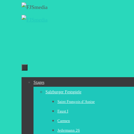
Zum
Inhalt
springen
Zum
Stages
Inhalt
Salzburger Festspiele
springen
Saint François d’Assise
Faust I
Carmen
Jedermann 26