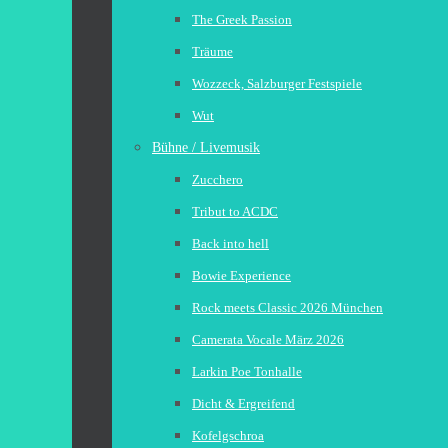
The Greek Passion
Träume
Wozzeck, Salzburger Festspiele
Wut
Bühne / Livemusik
Zucchero
Tribut to ACDC
Back into hell
Bowie Experience
Rock meets Classic 2026 München
Camerata Vocale März 2026
Larkin Poe Tonhalle
Dicht & Ergreifend
Kofelgschroa