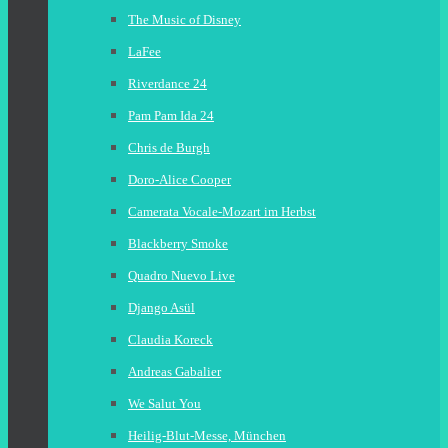
The Music of Disney
LaFee
Riverdance 24
Pam Pam Ida 24
Chris de Burgh
Doro-Alice Cooper
Camerata Vocale-Mozart im Herbst
Blackberry Smoke
Quadro Nuevo Live
Django Asül
Claudia Koreck
Andreas Gabalier
We Salut You
Heilig-Blut-Messe, München