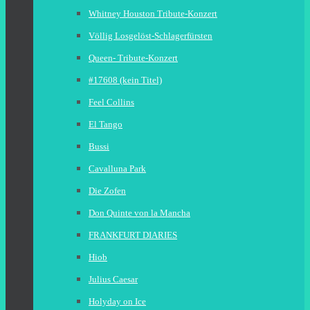
Whitney Houston Tribute-Konzert
Völlig Losgelöst-Schlagerfürsten
Queen- Tribute-Konzert
#17608 (kein Titel)
Feel Collins
El Tango
Bussi
Cavalluna Park
Die Zofen
Don Quinte von la Mancha
FRANKFURT DIARIES
Hiob
Julius Caesar
Holyday on Ice