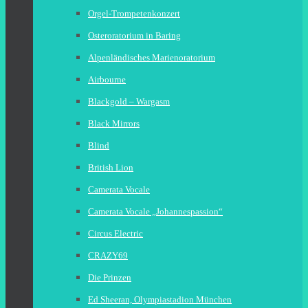
Orgel-Trompetenkonzert
Osteroratorium in Baring
Alpenländisches Marienoratorium
Airbourne
Blackgold – Wargasm
Black Mirrors
Blind
British Lion
Camerata Vocale
Camerata Vocale „Johannespassion“
Circus Electric
CRAZY69
Die Prinzen
Ed Sheeran, Olympiastadion München