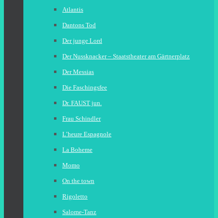
Atlantis
Dantons Tod
Der junge Lord
Der Nussknacker – Staatstheater am Gärtnerplatz
Der Messias
Die Faschingsfee
Dr. FAUST jun.
Frau Schindler
L’heure Espagnole
La Boheme
Momo
On the town
Rigoletto
Salome-Tanz