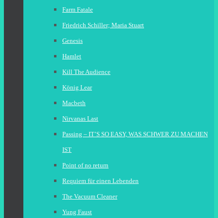
Farm Fatale
Friedrich Schiller; Maria Stuart
Genesis
Hamlet
Kill The Audience
König Lear
Macbeth
Nirvanas Last
Passing – IT’S SO EASY, WAS SCHWER ZU MACHEN
IST
Point of no return
Requiem für einen Lebenden
The Vacuum Cleaner
Yung Faust