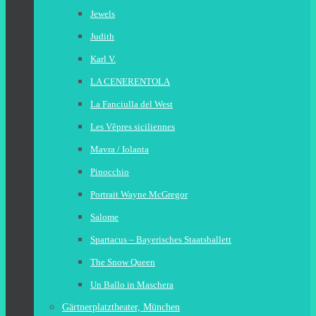
Jewels
Judith
Karl V.
LA CENERENTOLA
La Fanciulla del West
Les Vêpres siciliennes
Mavra / Iolanta
Pinocchio
Portrait Wayne McGregor
Salome
Spartacus – Bayerisches Staatsballett
The Snow Queen
Un Ballo in Maschera
Gärtnerplatztheater, München