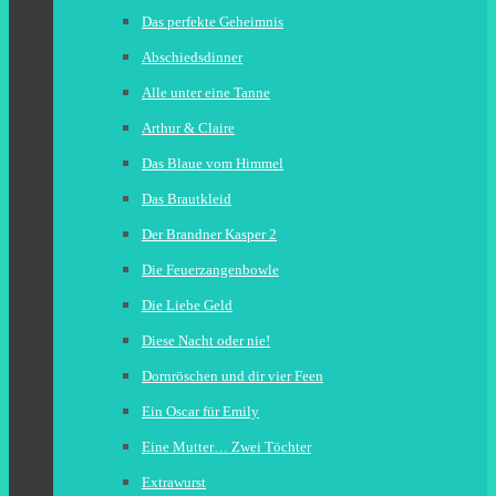
Das perfekte Geheimnis
Abschiedsdinner
Alle unter eine Tanne
Arthur & Claire
Das Blaue vom Himmel
Das Brautkleid
Der Brandner Kasper 2
Die Feuerzangenbowle
Die Liebe Geld
Diese Nacht oder nie!
Dornröschen und dir vier Feen
Ein Oscar für Emily
Eine Mutter… Zwei Töchter
Extrawurst