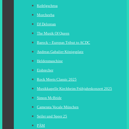
Kofelgschroa
Morcheeba
DJ Delorean
The Musik Of Queen
Barock – Europas Tribut to ACDC
Andreas Gabalier Königsplatz
Heldenmaschine
Eisbrecher
Rock Meets Classic 2025
Musikkapelle Kirchheim Frühjahrskonzert 2025
Simon McBride
Camerata Vocale München
Seiler und Speer 25
PÄM