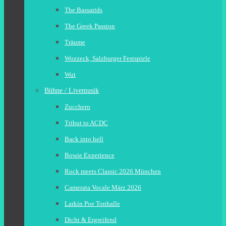
The Bassarids
The Greek Passion
Träume
Wozzeck, Salzburger Festspiele
Wut
Bühne / Livemusik
Zucchero
Tribut to ACDC
Back into hell
Bowie Experience
Rock meets Classic 2026 München
Camerata Vocale März 2026
Larkin Poe Tonhalle
Dicht & Ergreifend