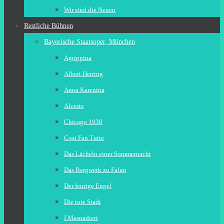
Wir sind die Neuen
Restliche Bühnen
Bayerische Staatsoper, München
Agrippina
Albert Herring
Anna Karenina
Alceste
Chicago 1930
Cosi Fan Tutte
Das Lächeln einer Sommernacht
Das Bergwerk zu Falun
Der feurige Engel
Die tote Stadt
I Masnadieri