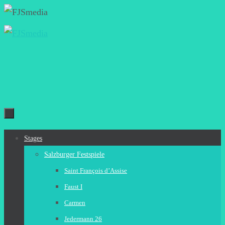
Zum
Inhalt
springen
Zum
Stages
Inhalt
Salzburger Festspiele
springen
Saint François d’Assise
Faust I
Carmen
Jedermann 26