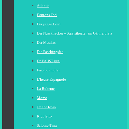
Atlantis
Dantons Tod
Der junge Lord
Der Nussknacker – Staatstheater am Gärtnerplatz
Der Messias
Die Faschingsfee
Dr. FAUST jun.
Frau Schindler
L’heure Espagnole
La Boheme
Momo
On the town
Rigoletto
Salome-Tanz