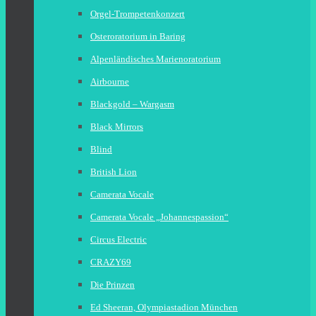
Orgel-Trompetenkonzert
Osteroratorium in Baring
Alpenländisches Marienoratorium
Airbourne
Blackgold – Wargasm
Black Mirrors
Blind
British Lion
Camerata Vocale
Camerata Vocale „Johannespassion“
Circus Electric
CRAZY69
Die Prinzen
Ed Sheeran, Olympiastadion München