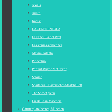
Jewels
Judith
Karl V.
LA CENERENTOLA
La Fanciulla del West
Les Vêpres siciliennes
Mavra / Iolanta
Pinocchio
Portrait Wayne McGregor
Salome
Spartacus – Bayerisches Staatsballett
The Snow Queen
Un Ballo in Maschera
Gärtnerplatztheater, München