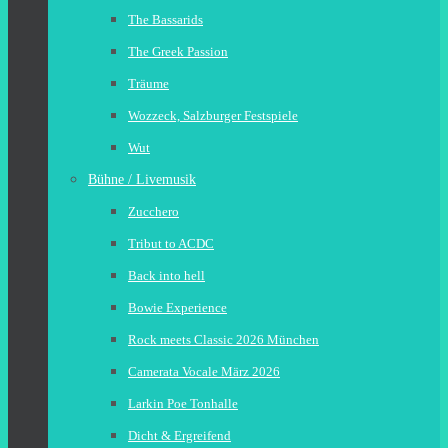
The Bassarids
The Greek Passion
Träume
Wozzeck, Salzburger Festspiele
Wut
Bühne / Livemusik
Zucchero
Tribut to ACDC
Back into hell
Bowie Experience
Rock meets Classic 2026 München
Camerata Vocale März 2026
Larkin Poe Tonhalle
Dicht & Ergreifend