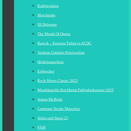
Kofelgschroa
Morcheeba
DJ Delorean
The Musik Of Queen
Barock – Europas Tribut to ACDC
Andreas Gabalier Königsplatz
Heldenmaschine
Eisbrecher
Rock Meets Classic 2025
Musikkapelle Kirchheim Frühjahrskonzert 2025
Simon McBride
Camerata Vocale München
Seiler und Speer 25
PÄM