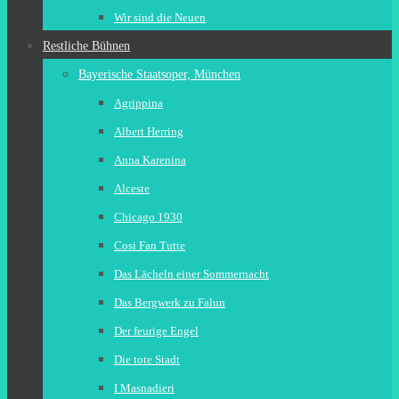
Wir sind die Neuen
Restliche Bühnen
Bayerische Staatsoper, München
Agrippina
Albert Herring
Anna Karenina
Alceste
Chicago 1930
Cosi Fan Tutte
Das Lächeln einer Sommernacht
Das Bergwerk zu Falun
Der feurige Engel
Die tote Stadt
I Masnadieri