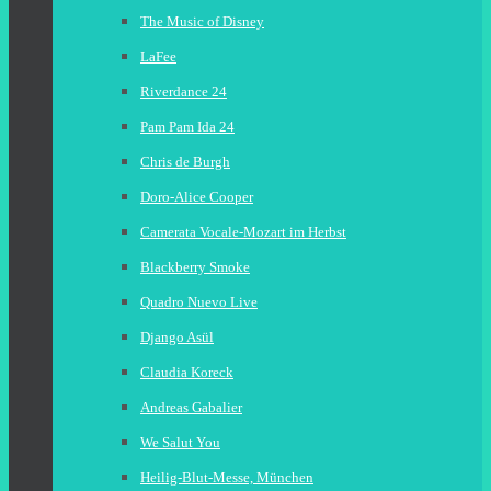
The Music of Disney
LaFee
Riverdance 24
Pam Pam Ida 24
Chris de Burgh
Doro-Alice Cooper
Camerata Vocale-Mozart im Herbst
Blackberry Smoke
Quadro Nuevo Live
Django Asül
Claudia Koreck
Andreas Gabalier
We Salut You
Heilig-Blut-Messe, München