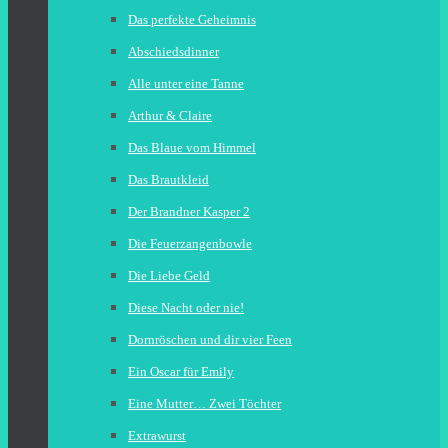
Das perfekte Geheimnis
Abschiedsdinner
Alle unter eine Tanne
Arthur & Claire
Das Blaue vom Himmel
Das Brautkleid
Der Brandner Kasper 2
Die Feuerzangenbowle
Die Liebe Geld
Diese Nacht oder nie!
Dornröschen und dir vier Feen
Ein Oscar für Emily
Eine Mutter… Zwei Töchter
Extrawurst