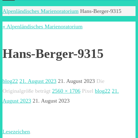
Start
Alpenländisches Marienoratorium
Hans-Berger-9315
« Alpenländisches Marienoratorium
Hans-Berger-9315
blog22
21. August 2023
21. August 2023
Die
Originalgröße beträgt
2560 × 1706
Pixel
blog22
21.
August 2023
21. August 2023
Lesezeichen
.