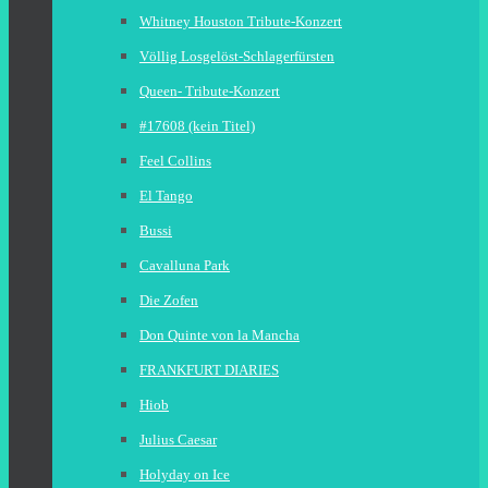
Whitney Houston Tribute-Konzert
Völlig Losgelöst-Schlagerfürsten
Queen- Tribute-Konzert
#17608 (kein Titel)
Feel Collins
El Tango
Bussi
Cavalluna Park
Die Zofen
Don Quinte von la Mancha
FRANKFURT DIARIES
Hiob
Julius Caesar
Holyday on Ice