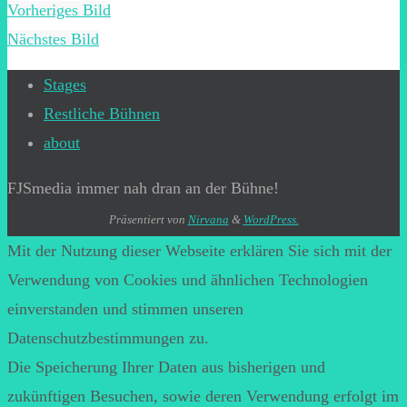
Vorheriges Bild
Nächstes Bild
Stages
Restliche Bühnen
about
FJSmedia immer nah dran an der Bühne!
Präsentiert von
Nirvana
&
WordPress.
Mit der Nutzung dieser Webseite erklären Sie sich mit der
Verwendung von Cookies und ähnlichen Technologien
einverstanden und stimmen unseren
Datenschutzbestimmungen zu.
Die Speicherung Ihrer Daten aus bisherigen und
zukünftigen Besuchen, sowie deren Verwendung erfolgt im