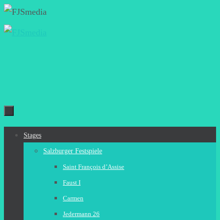
Zum
Inhalt
springen
Zum
Stages
Inhalt
Salzburger Festspiele
springen
Saint François d’Assise
Faust I
Carmen
Jedermann 26