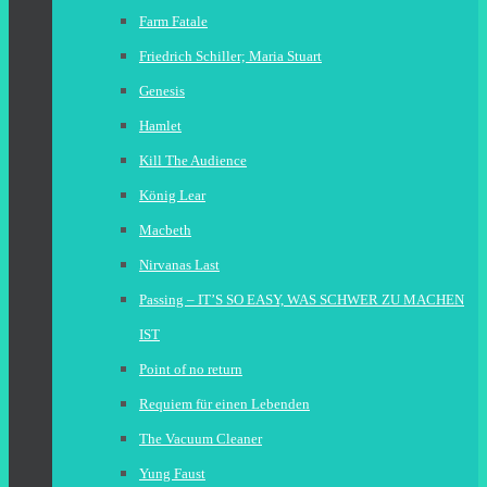
Farm Fatale
Friedrich Schiller; Maria Stuart
Genesis
Hamlet
Kill The Audience
König Lear
Macbeth
Nirvanas Last
Passing – IT’S SO EASY, WAS SCHWER ZU MACHEN
IST
Point of no return
Requiem für einen Lebenden
The Vacuum Cleaner
Yung Faust