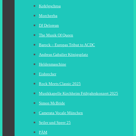
Kofelgschroa
Morcheeba
DJ Delorean
The Musik Of Queen
Barock – Europas Tribut to ACDC
Andreas Gabalier Königsplatz
Heldenmaschine
Eisbrecher
Rock Meets Classic 2025
Musikkapelle Kirchheim Frühjahrskonzert 2025
Simon McBride
Camerata Vocale München
Seiler und Speer 25
PÄM