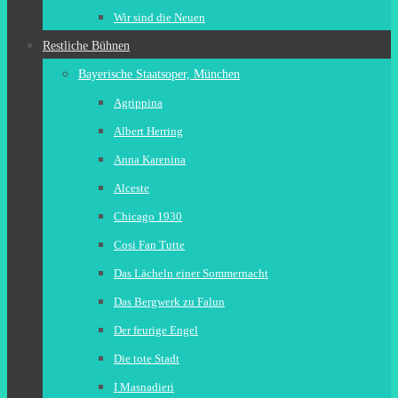
Wir sind die Neuen
Restliche Bühnen
Bayerische Staatsoper, München
Agrippina
Albert Herring
Anna Karenina
Alceste
Chicago 1930
Cosi Fan Tutte
Das Lächeln einer Sommernacht
Das Bergwerk zu Falun
Der feurige Engel
Die tote Stadt
I Masnadieri