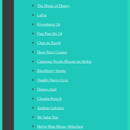
The Music of Disney
LaFee
Riverdance 24
Pam Pam Ida 24
Chris de Burgh
Doro-Alice Cooper
Camerata Vocale-Mozart im Herbst
Blackberry Smoke
Quadro Nuevo Live
Django Asül
Claudia Koreck
Andreas Gabalier
We Salut You
Heilig-Blut-Messe, München