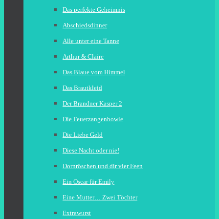
Das perfekte Geheimnis
Abschiedsdinner
Alle unter eine Tanne
Arthur & Claire
Das Blaue vom Himmel
Das Brautkleid
Der Brandner Kasper 2
Die Feuerzangenbowle
Die Liebe Geld
Diese Nacht oder nie!
Dornröschen und dir vier Feen
Ein Oscar für Emily
Eine Mutter… Zwei Töchter
Extrawurst