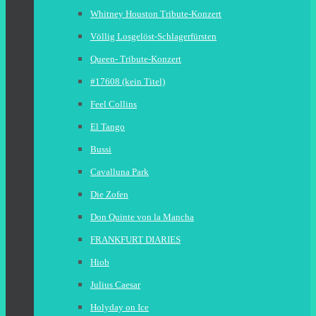
Whitney Houston Tribute-Konzert
Völlig Losgelöst-Schlagerfürsten
Queen- Tribute-Konzert
#17608 (kein Titel)
Feel Collins
El Tango
Bussi
Cavalluna Park
Die Zofen
Don Quinte von la Mancha
FRANKFURT DIARIES
Hiob
Julius Caesar
Holyday on Ice