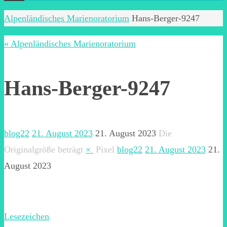
Start
Alpenländisches Marienoratorium
Hans-Berger-9247
« Alpenländisches Marienoratorium
Hans-Berger-9247
blog22
21. August 2023
21. August 2023
Die
Originalgröße beträgt
×
Pixel
blog22
21. August 2023
21.
August 2023
Lesezeichen
.