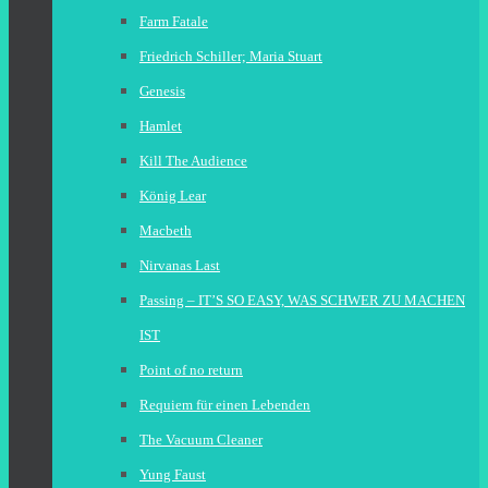
Farm Fatale
Friedrich Schiller; Maria Stuart
Genesis
Hamlet
Kill The Audience
König Lear
Macbeth
Nirvanas Last
Passing – IT’S SO EASY, WAS SCHWER ZU MACHEN
IST
Point of no return
Requiem für einen Lebenden
The Vacuum Cleaner
Yung Faust