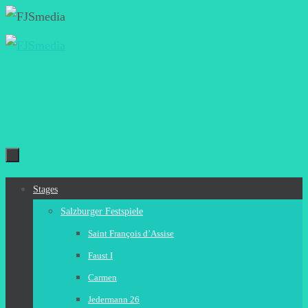
Zum
Inhalt
springen
Zum
Stages
Inhalt
Salzburger Festspiele
springen
Saint François d’Assise
Faust I
Carmen
Jedermann 26