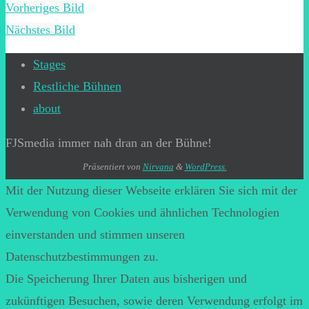
Vorheriges Bild
Nächstes Bild
Stages
Restliche Bühnen
about
FJSmedia immer nah dran an der Bühne!
Präsentiert von
Nirvana
&
WordPress.
Mit der Nutzung dieser Webseite erklären Sie sich mit der
Verwendung von Cookies und ähnlichen Technologien
einverstanden und stimmen unseren
Datenschutzbestimmungen zu.
Die Speicherung Ihrer Daten aus bisherigen und
zukünftigen Besuchen, sowie deren Verwendung erfolgt im