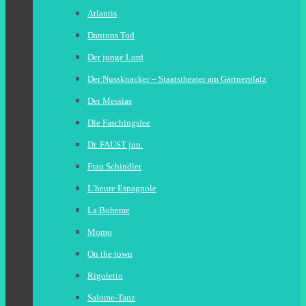
Atlantis
Dantons Tod
Der junge Lord
Der Nussknacker – Staatstheater am Gärtnerplatz
Der Messias
Die Faschingsfee
Dr. FAUST jun.
Frau Schindler
L’heure Espagnole
La Boheme
Momo
On the town
Rigoletto
Salome-Tanz