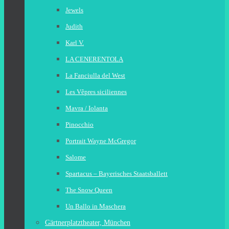
Jewels
Judith
Karl V.
LA CENERENTOLA
La Fanciulla del West
Les Vêpres siciliennes
Mavra / Iolanta
Pinocchio
Portrait Wayne McGregor
Salome
Spartacus – Bayerisches Staatsballett
The Snow Queen
Un Ballo in Maschera
Gärtnerplatztheater, München