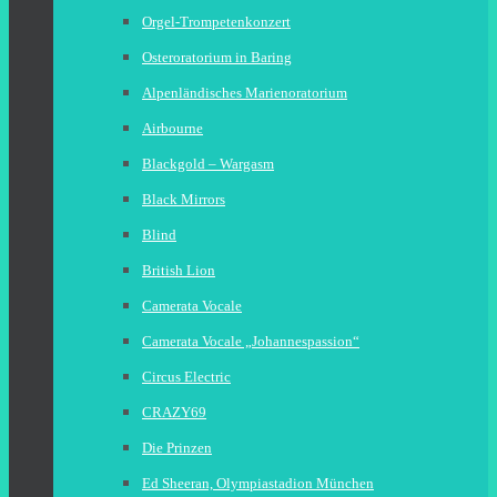
Orgel-Trompetenkonzert
Osteroratorium in Baring
Alpenländisches Marienoratorium
Airbourne
Blackgold – Wargasm
Black Mirrors
Blind
British Lion
Camerata Vocale
Camerata Vocale „Johannespassion“
Circus Electric
CRAZY69
Die Prinzen
Ed Sheeran, Olympiastadion München