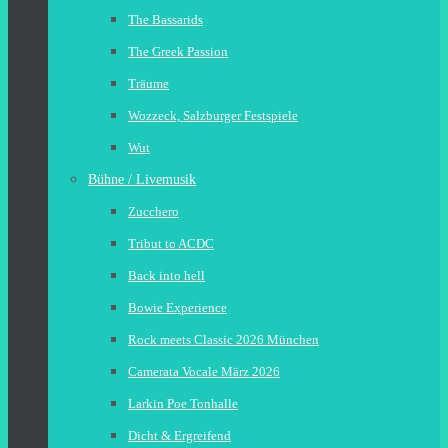
The Bassarids
The Greek Passion
Träume
Wozzeck, Salzburger Festspiele
Wut
Bühne / Livemusik
Zucchero
Tribut to ACDC
Back into hell
Bowie Experience
Rock meets Classic 2026 München
Camerata Vocale März 2026
Larkin Poe Tonhalle
Dicht & Ergreifend