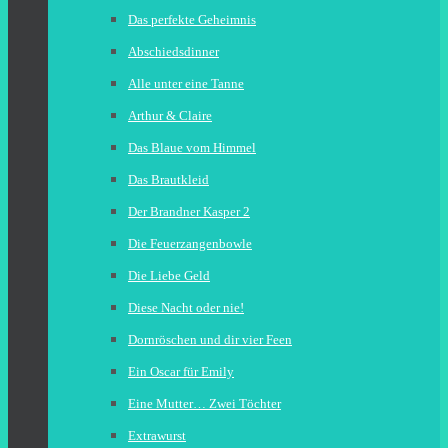
Das perfekte Geheimnis
Abschiedsdinner
Alle unter eine Tanne
Arthur & Claire
Das Blaue vom Himmel
Das Brautkleid
Der Brandner Kasper 2
Die Feuerzangenbowle
Die Liebe Geld
Diese Nacht oder nie!
Dornröschen und dir vier Feen
Ein Oscar für Emily
Eine Mutter… Zwei Töchter
Extrawurst