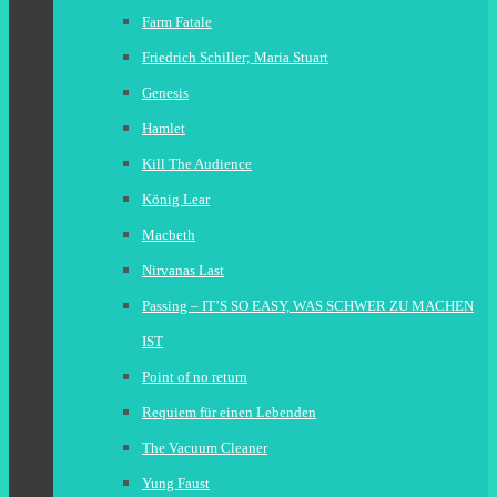
Farm Fatale
Friedrich Schiller; Maria Stuart
Genesis
Hamlet
Kill The Audience
König Lear
Macbeth
Nirvanas Last
Passing – IT’S SO EASY, WAS SCHWER ZU MACHEN
IST
Point of no return
Requiem für einen Lebenden
The Vacuum Cleaner
Yung Faust