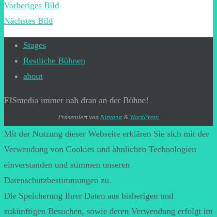
Vorheriges Bild
Nächstes Bild
Stages
Restliche Bühnen
about
FJSmedia immer nah dran an der Bühne!
Präsentiert von
Nirvana
&
WordPress.
Mit der Nutzung dieser Webseite erklären Sie sich mit der
Verwendung von Cookies und ähnlichen Technologien
einverstanden und stimmen unseren
Datenschutzbestimmungen zu.
Die Speicherung Ihrer Daten aus bisherigen und
zukünftigen Besuchen, sowie deren Verwendung erfolgt im