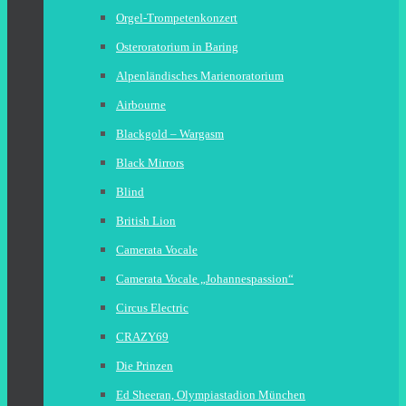
Orgel-Trompetenkonzert
Osteroratorium in Baring
Alpenländisches Marienoratorium
Airbourne
Blackgold – Wargasm
Black Mirrors
Blind
British Lion
Camerata Vocale
Camerata Vocale „Johannespassion“
Circus Electric
CRAZY69
Die Prinzen
Ed Sheeran, Olympiastadion München