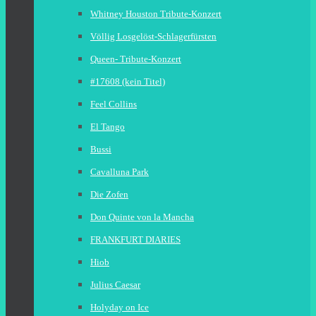
Whitney Houston Tribute-Konzert
Völlig Losgelöst-Schlagerfürsten
Queen- Tribute-Konzert
#17608 (kein Titel)
Feel Collins
El Tango
Bussi
Cavalluna Park
Die Zofen
Don Quinte von la Mancha
FRANKFURT DIARIES
Hiob
Julius Caesar
Holyday on Ice