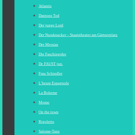
Atlantis
Dantons Tod
Der junge Lord
Der Nussknacker – Staatstheater am Gärtnerplatz
Der Messias
Die Faschingsfee
Dr. FAUST jun.
Frau Schindler
L’heure Espagnole
La Boheme
Momo
On the town
Rigoletto
Salome-Tanz