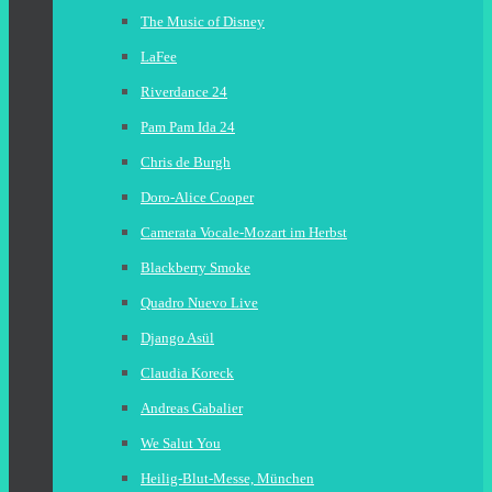
The Music of Disney
LaFee
Riverdance 24
Pam Pam Ida 24
Chris de Burgh
Doro-Alice Cooper
Camerata Vocale-Mozart im Herbst
Blackberry Smoke
Quadro Nuevo Live
Django Asül
Claudia Koreck
Andreas Gabalier
We Salut You
Heilig-Blut-Messe, München