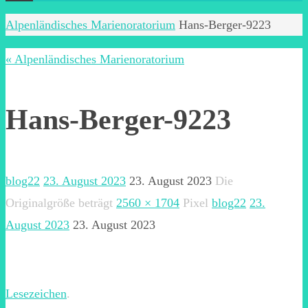
Start
Alpenländisches Marienoratorium
Hans-Berger-9223
« Alpenländisches Marienoratorium
Hans-Berger-9223
blog22
23. August 2023
23. August 2023
Die
Originalgröße beträgt
2560 × 1704
Pixel
blog22
23.
August 2023
23. August 2023
Lesezeichen
.