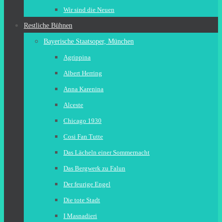
Wir sind die Neuen
Restliche Bühnen
Bayerische Staatsoper, München
Agrippina
Albert Herring
Anna Karenina
Alceste
Chicago 1930
Cosi Fan Tutte
Das Lächeln einer Sommernacht
Das Bergwerk zu Falun
Der feurige Engel
Die tote Stadt
I Masnadieri