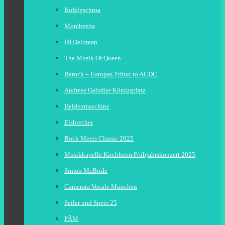
Kofelgschroa
Morcheeba
DJ Delorean
The Musik Of Queen
Barock – Europas Tribut to ACDC
Andreas Gabalier Königsplatz
Heldenmaschine
Eisbrecher
Rock Meets Classic 2025
Musikkapelle Kirchheim Frühjahrskonzert 2025
Simon McBride
Camerata Vocale München
Seiler und Speer 25
PÄM