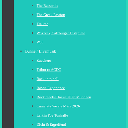
The Bassarids
The Greek Passion
Träume
Wozzeck, Salzburger Festspiele
Wut
Bühne / Livemusik
Zucchero
Tribut to ACDC
Back into hell
Bowie Experience
Rock meets Classic 2026 München
Camerata Vocale März 2026
Larkin Poe Tonhalle
Dicht & Ergreifend