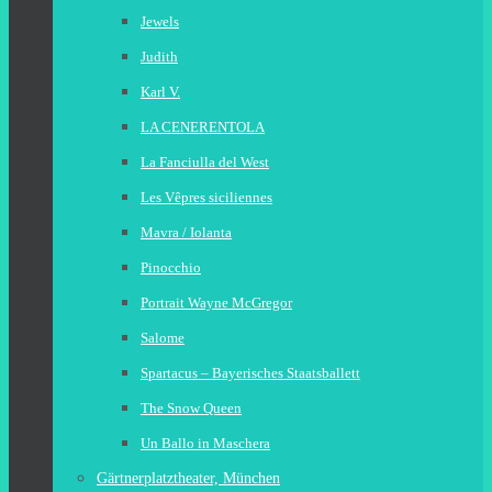
Jewels
Judith
Karl V.
LA CENERENTOLA
La Fanciulla del West
Les Vêpres siciliennes
Mavra / Iolanta
Pinocchio
Portrait Wayne McGregor
Salome
Spartacus – Bayerisches Staatsballett
The Snow Queen
Un Ballo in Maschera
Gärtnerplatztheater, München