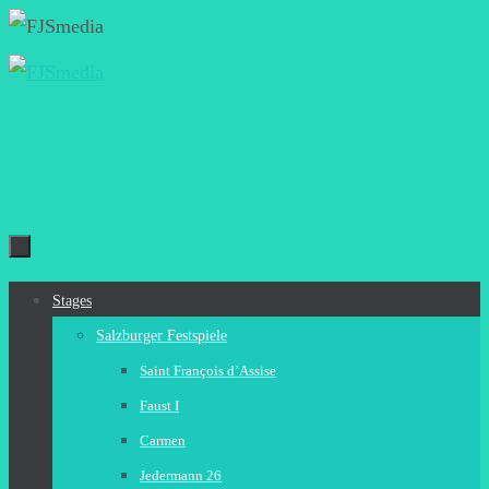
Zum
Inhalt
springen
Zum
Stages
Inhalt
Salzburger Festspiele
springen
Saint François d’Assise
Faust I
Carmen
Jedermann 26