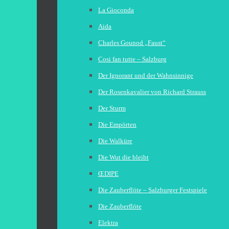
La Gioconda
Aida
Charles Gounod „Faust“
Cosi fan tutte – Salzburg
Der Ignorant und der Wahnsinnige
Der Rosenkavalier von Richard Strauss
Der Sturm
Die Empörten
Die Walküre
Die Wut die bleibt
ŒDIPE
Die Zauberflöte – Salzburger Festspiele
Die Zauberflöte
Elektra