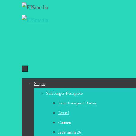
Zum
Inhalt
springen
Zum
Stages
Inhalt
Salzburger Festspiele
springen
Saint François d’Assise
Faust I
Carmen
Jedermann 26