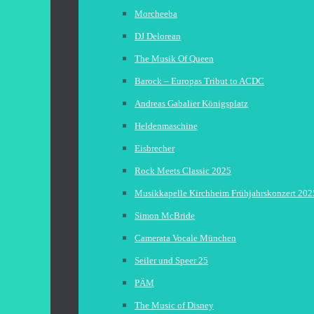
Morcheeba
DJ Delorean
The Musik Of Queen
Barock – Europas Tribut to ACDC
Andreas Gabalier Königsplatz
Heldenmaschine
Eisbrecher
Rock Meets Classic 2025
Musikkapelle Kirchheim Frühjahrskonzert 202
Simon McBride
Camerata Vocale München
Seiler und Speer 25
PÄM
The Music of Disney