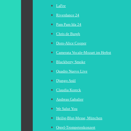
LaFee
Riverdance 24
Pam Pam Ida 24
Chris de Burgh
Doro-Alice Cooper
Camerata Vocale-Mozart im Herbst
Blackberry Smoke
Quadro Nuevo Live
Django Asül
Claudia Koreck
Andreas Gabalier
We Salut You
Heilig-Blut-Messe, München
Orgel-Trompetenkonzert