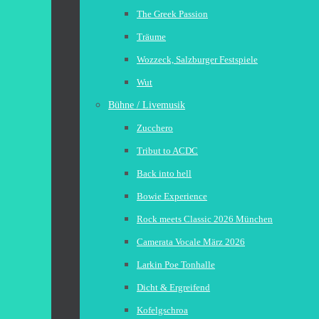
The Greek Passion
Träume
Wozzeck, Salzburger Festspiele
Wut
Bühne / Livemusik
Zucchero
Tribut to ACDC
Back into hell
Bowie Experience
Rock meets Classic 2026 München
Camerata Vocale März 2026
Larkin Poe Tonhalle
Dicht & Ergreifend
Kofelgschroa