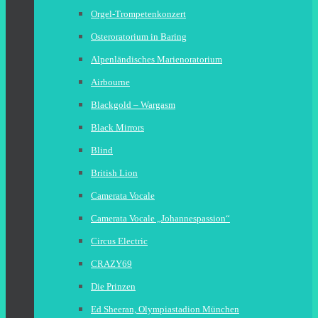
Orgel-Trompetenkonzert
Osteroratorium in Baring
Alpenländisches Marienoratorium
Airbourne
Blackgold – Wargasm
Black Mirrors
Blind
British Lion
Camerata Vocale
Camerata Vocale „Johannespassion“
Circus Electric
CRAZY69
Die Prinzen
Ed Sheeran, Olympiastadion München