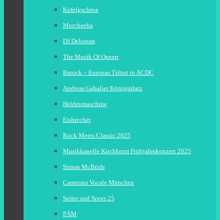
Kofelgschroa
Morcheeba
DJ Delorean
The Musik Of Queen
Barock – Europas Tribut to ACDC
Andreas Gabalier Königsplatz
Heldenmaschine
Eisbrecher
Rock Meets Classic 2025
Musikkapelle Kirchheim Frühjahrskonzert 2025
Simon McBride
Camerata Vocale München
Seiler und Speer 25
PÄM