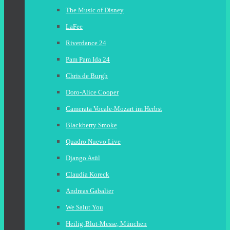
The Music of Disney
LaFee
Riverdance 24
Pam Pam Ida 24
Chris de Burgh
Doro-Alice Cooper
Camerata Vocale-Mozart im Herbst
Blackberry Smoke
Quadro Nuevo Live
Django Asül
Claudia Koreck
Andreas Gabalier
We Salut You
Heilig-Blut-Messe, München