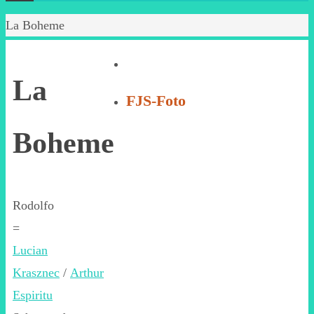
Start
La Boheme
La
FJS-Foto
Boheme
Rodolfo
=
Lucian
Krasznec
/
Arthur
Espiritu