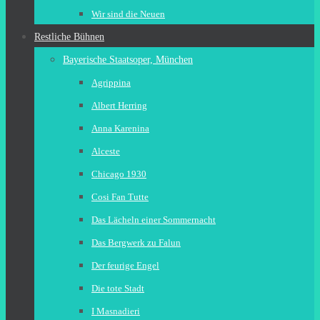
Wir sind die Neuen
Restliche Bühnen
Bayerische Staatsoper, München
Agrippina
Albert Herring
Anna Karenina
Alceste
Chicago 1930
Cosi Fan Tutte
Das Lächeln einer Sommernacht
Das Bergwerk zu Falun
Der feurige Engel
Die tote Stadt
I Masnadieri