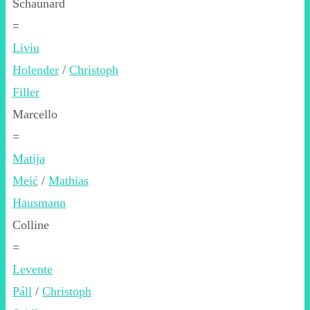
Schaunard
=
Liviu
Holender
/
Christoph
Filler
Marcello
=
Matija
Meić
/
Mathias
Hausmann
Colline
=
Levente
Páll
/
Christoph