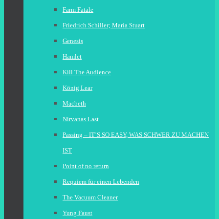
Farm Fatale
Friedrich Schiller; Maria Stuart
Genesis
Hamlet
Kill The Audience
König Lear
Macbeth
Nirvanas Last
Passing – IT’S SO EASY, WAS SCHWER ZU MACHEN
IST
Point of no return
Requiem für einen Lebenden
The Vacuum Cleaner
Yung Faust