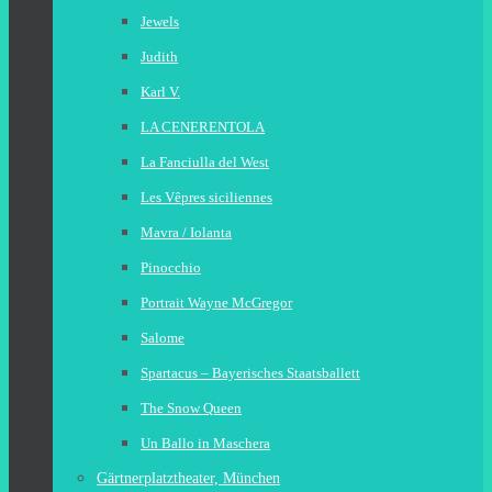
Jewels
Judith
Karl V.
LA CENERENTOLA
La Fanciulla del West
Les Vêpres siciliennes
Mavra / Iolanta
Pinocchio
Portrait Wayne McGregor
Salome
Spartacus – Bayerisches Staatsballett
The Snow Queen
Un Ballo in Maschera
Gärtnerplatztheater, München