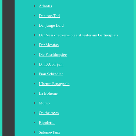
Atlantis
Dantons Tod
Der junge Lord
Der Nussknacker – Staatstheater am Gärtnerplatz
Der Messias
Die Faschingsfee
Dr. FAUST jun.
Frau Schindler
L’heure Espagnole
La Boheme
Momo
On the town
Rigoletto
Salome-Tanz