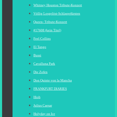
Whitney Houston Tribute-Konzert
Völlig Losgelöst-Schlagerfürsten
Queen- Tribute-Konzert
#17608 (kein Titel)
Feel Collins
El Tango
Bussi
Cavalluna Park
Die Zofen
Don Quinte von la Mancha
FRANKFURT DIARIES
Hiob
Julius Caesar
Holyday on Ice