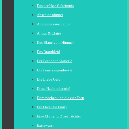
Das perfekte Geheimnis
Abschiedsdinner
Alle unter eine Tanne
Arthur & Claire
Das Blaue vom Himmel
Das Brautkleid
Der Brandner Kasper 2
Die Feuerzangenbowle
Die Liebe Geld
Diese Nacht oder nie!
Dornröschen und dir vier Feen
Ein Oscar für Emily
Eine Mutter… Zwei Töchter
Extrawurst