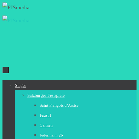
Zum
Inhalt
springen
Zum
Stages
Inhalt
Salzburger Festspiele
springen
Saint François d’Assise
Faust I
Carmen
Jedermann 26