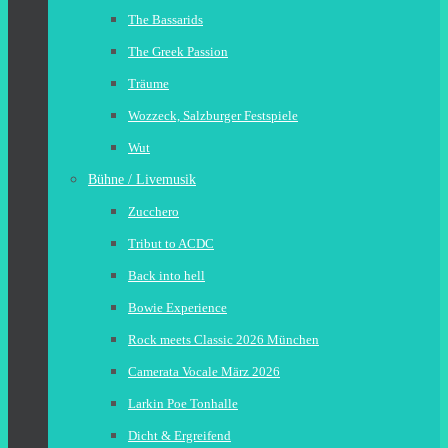
The Bassarids
The Greek Passion
Träume
Wozzeck, Salzburger Festspiele
Wut
Bühne / Livemusik
Zucchero
Tribut to ACDC
Back into hell
Bowie Experience
Rock meets Classic 2026 München
Camerata Vocale März 2026
Larkin Poe Tonhalle
Dicht & Ergreifend