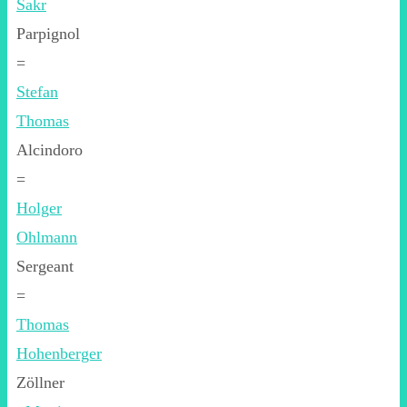
Sakr
Parpignol
=
Stefan
Thomas
Alcindoro
=
Holger
Ohlmann
Sergeant
=
Thomas
Hohenberger
Zöllner