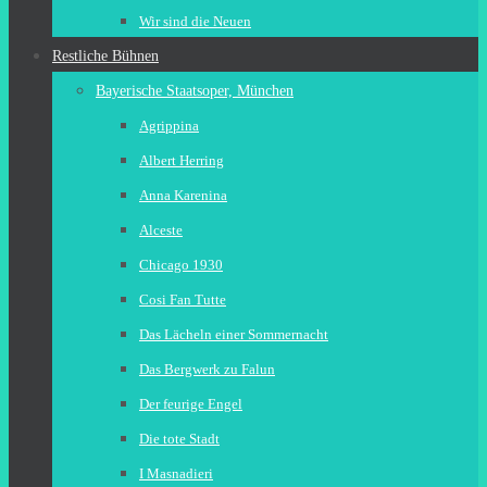
Wir sind die Neuen
Restliche Bühnen
Bayerische Staatsoper, München
Agrippina
Albert Herring
Anna Karenina
Alceste
Chicago 1930
Cosi Fan Tutte
Das Lächeln einer Sommernacht
Das Bergwerk zu Falun
Der feurige Engel
Die tote Stadt
I Masnadieri