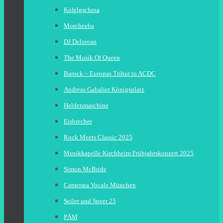
Kofelgschroa
Morcheeba
DJ Delorean
The Musik Of Queen
Barock – Europas Tribut to ACDC
Andreas Gabalier Königsplatz
Heldenmaschine
Eisbrecher
Rock Meets Classic 2025
Musikkapelle Kirchheim Frühjahrskonzert 2025
Simon McBride
Camerata Vocale München
Seiler und Speer 25
PÄM