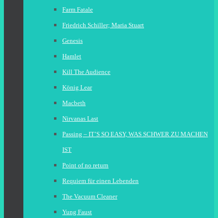
Farm Fatale
Friedrich Schiller; Maria Stuart
Genesis
Hamlet
Kill The Audience
König Lear
Macbeth
Nirvanas Last
Passing – IT’S SO EASY, WAS SCHWER ZU MACHEN
IST
Point of no return
Requiem für einen Lebenden
The Vacuum Cleaner
Yung Faust