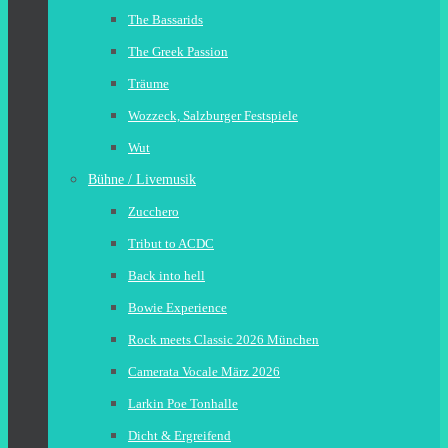
The Bassarids
The Greek Passion
Träume
Wozzeck, Salzburger Festspiele
Wut
Bühne / Livemusik
Zucchero
Tribut to ACDC
Back into hell
Bowie Experience
Rock meets Classic 2026 München
Camerata Vocale März 2026
Larkin Poe Tonhalle
Dicht & Ergreifend