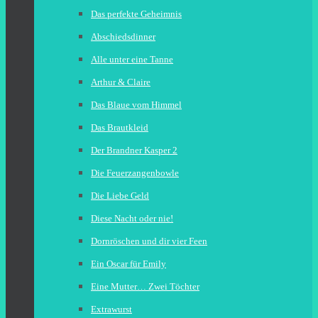
Das perfekte Geheimnis
Abschiedsdinner
Alle unter eine Tanne
Arthur & Claire
Das Blaue vom Himmel
Das Brautkleid
Der Brandner Kasper 2
Die Feuerzangenbowle
Die Liebe Geld
Diese Nacht oder nie!
Dornröschen und dir vier Feen
Ein Oscar für Emily
Eine Mutter… Zwei Töchter
Extrawurst