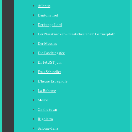
Atlantis
Dantons Tod
Der junge Lord
Der Nussknacker – Staatstheater am Gärtnerplatz
Der Messias
Die Faschingsfee
Dr. FAUST jun.
Frau Schindler
L’heure Espagnole
La Boheme
Momo
On the town
Rigoletto
Salome-Tanz