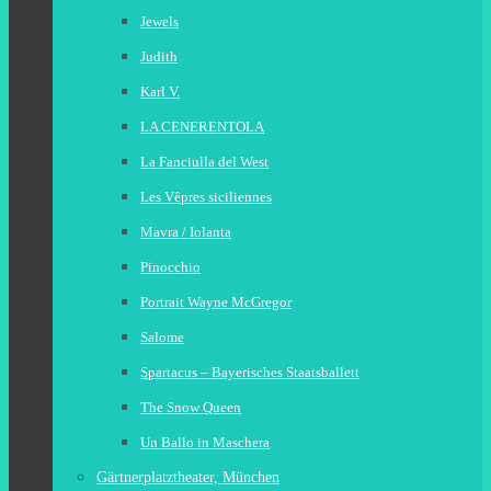
Jewels
Judith
Karl V.
LA CENERENTOLA
La Fanciulla del West
Les Vêpres siciliennes
Mavra / Iolanta
Pinocchio
Portrait Wayne McGregor
Salome
Spartacus – Bayerisches Staatsballett
The Snow Queen
Un Ballo in Maschera
Gärtnerplatztheater, München