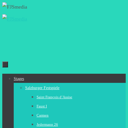
Zum
Inhalt
springen
Zum
Stages
Inhalt
Salzburger Festspiele
springen
Saint François d’Assise
Faust I
Carmen
Jedermann 26