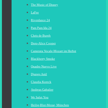
The Music of Disney
LaFee
Riverdance 24
Pam Pam Ida 24
Chris de Burgh
Doro-Alice Cooper
Camerata Vocale-Mozart im Herbst
Blackberry Smoke
Quadro Nuevo Live
Django Asül
Claudia Koreck
Andreas Gabalier
We Salut You
Heilig-Blut-Messe, München