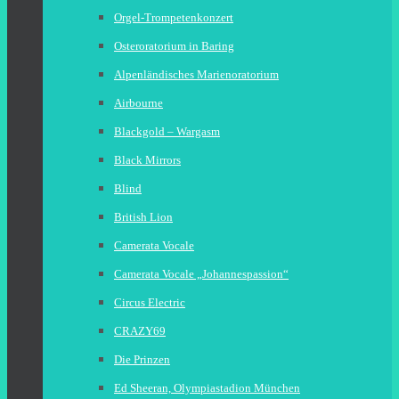
Orgel-Trompetenkonzert
Osteroratorium in Baring
Alpenländisches Marienoratorium
Airbourne
Blackgold – Wargasm
Black Mirrors
Blind
British Lion
Camerata Vocale
Camerata Vocale „Johannespassion“
Circus Electric
CRAZY69
Die Prinzen
Ed Sheeran, Olympiastadion München