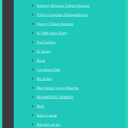
Whitney Houston Tribute-Konzert
Völlig Losgelöst-Schlagerfürsten
Queen- Tribute-Konzert
#17608 (kein Titel)
Feel Collins
El Tango
Bussi
Cavalluna Park
Die Zofen
Don Quinte von la Mancha
FRANKFURT DIARIES
Hiob
Julius Caesar
Holyday on Ice