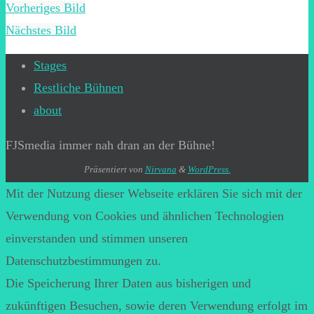
Vorheriges Bild
Nächstes Bild
Stages
Restliche Bühnen
about
FJSmedia immer nah dran an der Bühne!
Präsentiert von
Nirvana
&
WordPress.
Mit der Nutzung dieser Webseite erklären Sie sich mit der
Verwendung von Cookies und ähnlichen Technologien
einverstanden und stimmen unseren
Datenschutzbestimmungen zu.
Die Speicherung Ihrer Daten aus bisherigen und
zukünftigen Besuchen, sowie deren Verwendung erfolgt im