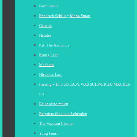
Farm Fatale
Friedrich Schiller; Maria Stuart
Genesis
Hamlet
Kill The Audience
König Lear
Macbeth
Nirvanas Last
Passing – IT’S SO EASY, WAS SCHWER ZU MACHEN
IST
Point of no return
Requiem für einen Lebenden
The Vacuum Cleaner
Yung Faust