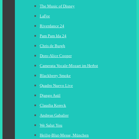
The Music of Disney
LaFee
Riverdance 24
Pam Pam Ida 24
Chris de Burgh
Doro-Alice Cooper
Camerata Vocale-Mozart im Herbst
Blackberry Smoke
Quadro Nuevo Live
Django Asül
Claudia Koreck
Andreas Gabalier
We Salut You
Heilig-Blut-Messe, München