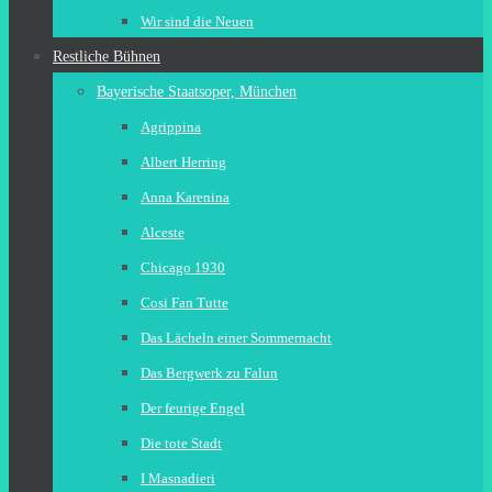
Wir sind die Neuen
Restliche Bühnen
Bayerische Staatsoper, München
Agrippina
Albert Herring
Anna Karenina
Alceste
Chicago 1930
Cosi Fan Tutte
Das Lächeln einer Sommernacht
Das Bergwerk zu Falun
Der feurige Engel
Die tote Stadt
I Masnadieri