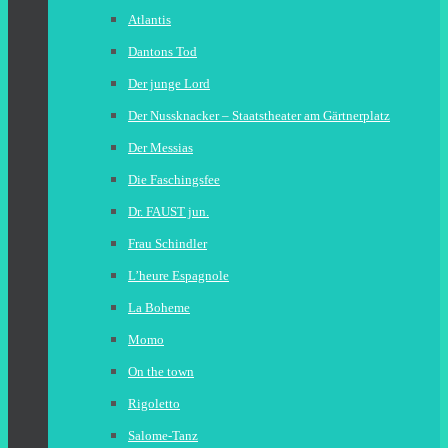
Atlantis
Dantons Tod
Der junge Lord
Der Nussknacker – Staatstheater am Gärtnerplatz
Der Messias
Die Faschingsfee
Dr. FAUST jun.
Frau Schindler
L’heure Espagnole
La Boheme
Momo
On the town
Rigoletto
Salome-Tanz