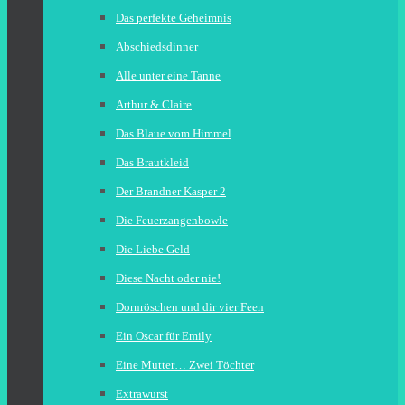
Das perfekte Geheimnis
Abschiedsdinner
Alle unter eine Tanne
Arthur & Claire
Das Blaue vom Himmel
Das Brautkleid
Der Brandner Kasper 2
Die Feuerzangenbowle
Die Liebe Geld
Diese Nacht oder nie!
Dornröschen und dir vier Feen
Ein Oscar für Emily
Eine Mutter… Zwei Töchter
Extrawurst