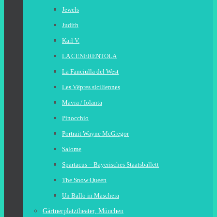
Jewels
Judith
Karl V.
LA CENERENTOLA
La Fanciulla del West
Les Vêpres siciliennes
Mavra / Iolanta
Pinocchio
Portrait Wayne McGregor
Salome
Spartacus – Bayerisches Staatsballett
The Snow Queen
Un Ballo in Maschera
Gärtnerplatztheater, München