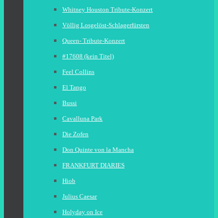
Whitney Houston Tribute-Konzert
Völlig Losgelöst-Schlagerfürsten
Queen- Tribute-Konzert
#17608 (kein Titel)
Feel Collins
El Tango
Bussi
Cavalluna Park
Die Zofen
Don Quinte von la Mancha
FRANKFURT DIARIES
Hiob
Julius Caesar
Holyday on Ice