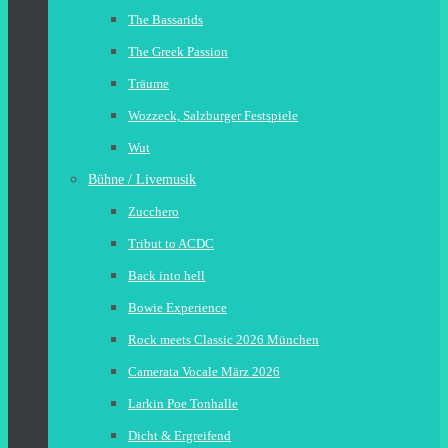
The Bassarids
The Greek Passion
Träume
Wozzeck, Salzburger Festspiele
Wut
Bühne / Livemusik
Zucchero
Tribut to ACDC
Back into hell
Bowie Experience
Rock meets Classic 2026 München
Camerata Vocale März 2026
Larkin Poe Tonhalle
Dicht & Ergreifend