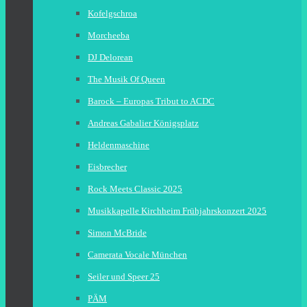
Kofelgschroa
Morcheeba
DJ Delorean
The Musik Of Queen
Barock – Europas Tribut to ACDC
Andreas Gabalier Königsplatz
Heldenmaschine
Eisbrecher
Rock Meets Classic 2025
Musikkapelle Kirchheim Frühjahrskonzert 2025
Simon McBride
Camerata Vocale München
Seiler und Speer 25
PÄM