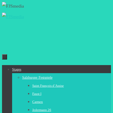
Zum
Inhalt
springen
Zum
Stages
Inhalt
Salzburger Festspiele
springen
Saint François d’Assise
Faust I
Carmen
Jedermann 26