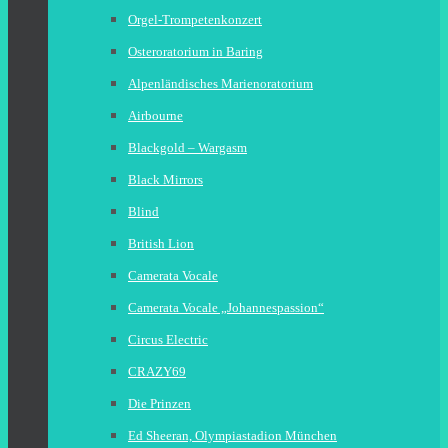
Orgel-Trompetenkonzert
Osteroratorium in Baring
Alpenländisches Marienoratorium
Airbourne
Blackgold – Wargasm
Black Mirrors
Blind
British Lion
Camerata Vocale
Camerata Vocale „Johannespassion“
Circus Electric
CRAZY69
Die Prinzen
Ed Sheeran, Olympiastadion München