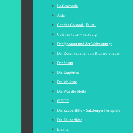
La Gioconda
Aida
Charles Gounod „Faust“
Cosi fan tutte – Salzburg
Der Ignorant und der Wahnsinnige
Der Rosenkavalier von Richard Strauss
Der Sturm
Die Empörten
Die Walküre
Die Wut die bleibt
ŒDIPE
Die Zauberflöte – Salzburger Festspiele
Die Zauberflöte
Elektra