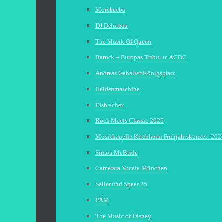
Morcheeba
DJ Delorean
The Musik Of Queen
Barock – Europas Tribut to ACDC
Andreas Gabalier Königsplatz
Heldenmaschine
Eisbrecher
Rock Meets Classic 2025
Musikkapelle Kirchheim Frühjahrskonzert 202
Simon McBride
Camerata Vocale München
Seiler und Speer 25
PÄM
The Music of Disney