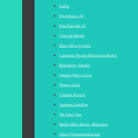
LaFee
Riverdance 24
Pam Pam Ida 24
Chris de Burgh
Doro-Alice Cooper
Camerata Vocale-Mozart im Herbst
Blackberry Smoke
Quadro Nuevo Live
Django Asül
Claudia Koreck
Andreas Gabalier
We Salut You
Heilig-Blut-Messe, München
Orgel-Trompetenkonzert