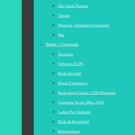
The Greek Passion
Träume
Wozzeck, Salzburger Festspiele
Wut
Bühne / Livemusik
Zucchero
Tribut to ACDC
Back into hell
Bowie Experience
Rock meets Classic 2026 München
Camerata Vocale März 2026
Larkin Poe Tonhalle
Dicht & Ergreifend
Kofelgschroa