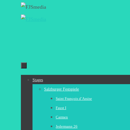
Zum
Inhalt
springen
Zum
Stages
Inhalt
Salzburger Festspiele
springen
Saint François d’Assise
Faust I
Carmen
Jedermann 26