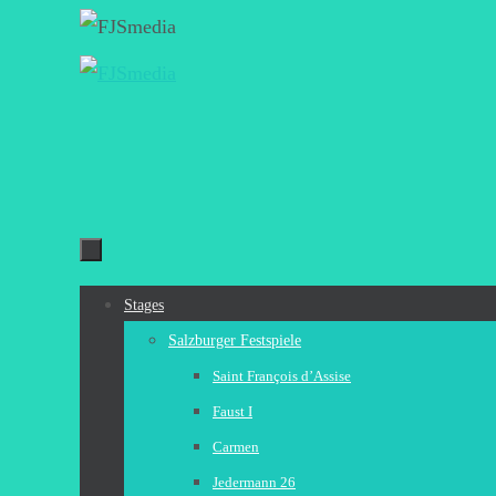
Zum
Inhalt
springen
Zum
Stages
Inhalt
Salzburger Festspiele
springen
Saint François d’Assise
Faust I
Carmen
Jedermann 26