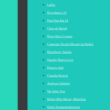
LaFee
Riverdance 24
Pam Pam Ida 24
Chris de Burgh
Doro-Alice Cooper
Camerata Vocale-Mozart im Herbst
Blackberry Smoke
Quadro Nuevo Live
Django Asül
Claudia Koreck
Andreas Gabalier
We Salut You
Heilig-Blut-Messe, München
Orgel-Trompetenkonzert