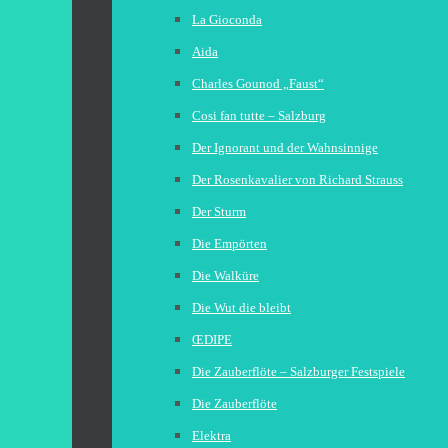
La Gioconda
Aida
Charles Gounod „Faust“
Cosi fan tutte – Salzburg
Der Ignorant und der Wahnsinnige
Der Rosenkavalier von Richard Strauss
Der Sturm
Die Empörten
Die Walküre
Die Wut die bleibt
ŒDIPE
Die Zauberflöte – Salzburger Festspiele
Die Zauberflöte
Elektra