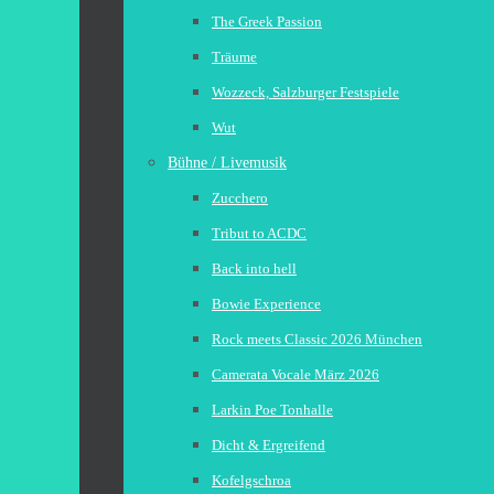
The Greek Passion
Träume
Wozzeck, Salzburger Festspiele
Wut
Bühne / Livemusik
Zucchero
Tribut to ACDC
Back into hell
Bowie Experience
Rock meets Classic 2026 München
Camerata Vocale März 2026
Larkin Poe Tonhalle
Dicht & Ergreifend
Kofelgschroa