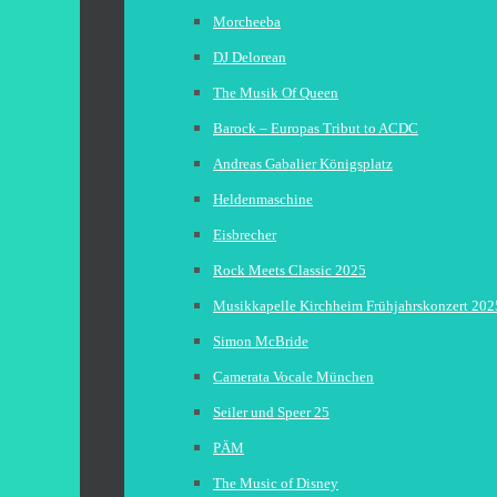
Morcheeba
DJ Delorean
The Musik Of Queen
Barock – Europas Tribut to ACDC
Andreas Gabalier Königsplatz
Heldenmaschine
Eisbrecher
Rock Meets Classic 2025
Musikkapelle Kirchheim Frühjahrskonzert 202
Simon McBride
Camerata Vocale München
Seiler und Speer 25
PÄM
The Music of Disney